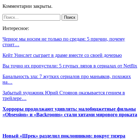
Комментарии закрыты.
Интересное:
Черное мы носим не только по средам: 5 причин, почему
стоит…
Кейт Уинслет сыграет в драме вместе со своей дочерью
Вы точно их пропустили: 5 глупых ляпов в сериалах от Netflix
Банальность зла: 7 жутких сериалов про маньяков, похожих
на…
Забытый художник Юрий Стоянов оказывается гением в
трейлере…
Хорроры продолжают удивлять: малобюджетные фильмы
«Obsession» и «Backrooms» стали хитами мирового проката
Новый «Шрек» разделил поклонников: вокруг тизера