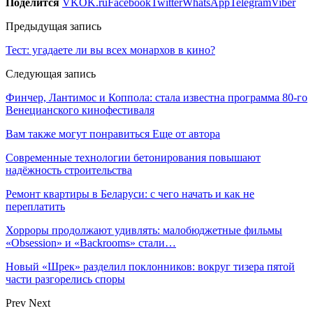
Поделится
VK
OK.ru
Facebook
Twitter
WhatsApp
Telegram
Viber
Предыдущая запись
Тест: угадаете ли вы всех монархов в кино?
Следующая запись
Финчер, Лантимос и Коппола: стала известна программа 80-го
Венецианского кинофестиваля
Вам также могут понравиться
Еще от автора
Современные технологии бетонирования повышают
надёжность строительства
Ремонт квартиры в Беларуси: с чего начать и как не
переплатить
Хорроры продолжают удивлять: малобюджетные фильмы
«Obsession» и «Backrooms» стали…
Новый «Шрек» разделил поклонников: вокруг тизера пятой
части разгорелись споры
Prev
Next