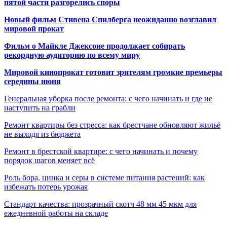
пятой части разгорелись споры
Новый фильм Стивена Спилберга неожиданно возглавил
мировой прокат
Фильм о Майкле Джексоне продолжает собирать
рекордную аудиторию по всему миру
Мировой кинопрокат готовит зрителям громкие премьеры
середины июня
Генеральная уборка после ремонта: с чего начинать и где не
наступить на грабли
Ремонт квартиры без стресса: как брестчане обновляют жильё
не выходя из бюджета
Ремонт в брестской квартире: с чего начинать и почему
порядок шагов меняет всё
Роль бора, цинка и серы в системе питания растений: как
избежать потерь урожая
Стандарт качества: прозрачный скотч 48 мм 45 мкм для
ежедневной работы на складе