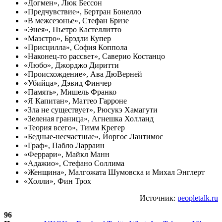
«Догмен», Люк Бессон
«Предчувствие», Бертран Бонелло
«В межсезонье», Стефан Бризе
«Энея», Пьетро Кастеллитто
«Маэстро», Брэдли Купер
«Присцилла», София Коппола
«Наконец-то рассвет», Саверио Костанцо
«Любо», Джорджо Диритти
«Происхождение», Ава ДюВерней
«Убийца», Дэвид Финчер
«Память», Мишель Франко
«Я Капитан», Маттео Гарроне
«Зла не существует», Рюсукэ Хамагути
«Зеленая граница», Агнешка Холланд
«Теория всего», Тимм Крегер
«Бедные-несчастные», Йоргос Лантимос
«Граф», Пабло Ларраин
«Феррари», Майкл Манн
«Адажио», Стефано Соллима
«Женщина», Малгожата Шумовска и Михал Энглерт
«Холли», Фин Трох
Источник:
peopletalk.ru
96