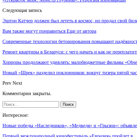
Следующая запись
Эштон Катчер должен был лететь в космос, но продал свой бил
Вам также могут понравиться
Еще от автора
Современные технологии бетонирования повышают надёжность
Ремонт квартиры в Беларуси: с чего начать и как не переплатит
Хорроры продолжают удивлять: малобюджетные фильмы «Obses
Новый «Шрек» разделил поклонников: вокруг тизера пятой час
Prev
Next
Комментарии закрыты.
Интересное:
Новые победы «Наследников», «Медведя» и «Грызни»: объяв
Первый международный кинофестиваль «Евразия» пройдет в