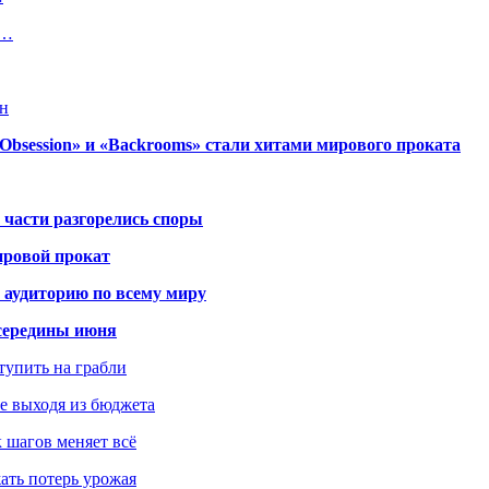
о…
он
session» и «Backrooms» стали хитами мирового проката
 части разгорелись споры
ировой прокат
 аудиторию по всему миру
середины июня
ступить на грабли
не выходя из бюджета
к шагов меняет всё
жать потерь урожая