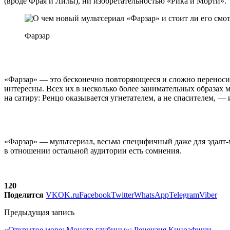
(вроде Фрая и Лилы), ни изобретательностью «Рика и Морти».
Фарзар
«Фарзар» — это бесконечно повторяющееся и сложно переноси
интересны. Всех их в несколько более занимательных образах м
на сатиру: Ренцо оказывается угнетателем, а не спасителем, —
«Фарзар» — мультсериал, весьма специфичный даже для эдалт-
в отношении остальной аудитории есть сомнения.
120
Поделится
VK
OK.ru
Facebook
Twitter
WhatsApp
Telegram
Viber
Предыдущая запись
«Открытое море: Монстр глубины»: Рецензия Киноафиши