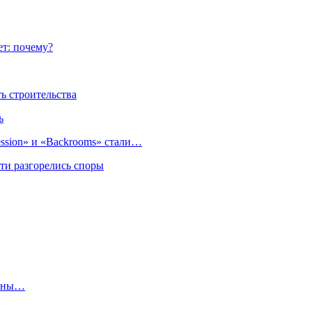
ет: почему?
 строительства
ь
sion» и «Backrooms» стали…
ти разгорелись споры
лены…
…