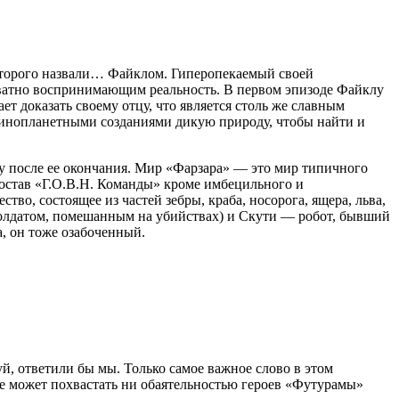
 которого назвали… Файклом. Гиперопекаемый своей
кватно воспринимающим реальность. В первом эпизоде Файклу
т доказать своему отцу, что является столь же славным
и инопланетными созданиями дикую природу, чтобы найти и
зу после ее окончания. Мир «Фарзара» — это мир типичного
состав «Г.О.В.Н. Команды» кроме имбецильного и
о, состоящее из частей зебры, краба, носорога, ящера, льва,
 солдатом, помешанным на убийствах) и Скути — робот, бывший
а, он тоже озабоченный.
й, ответили бы мы. Только самое важное слово в этом
е может похвастать ни обаятельностью героев «Футурамы»