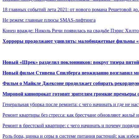
18 главных событий лета 2021: от нового романа Решетовой д
Не режем: главные плюсы SMAS-лифтинга
Конец вражде: Николь Ричи появилась на свадьбе Пэрис Хилт
Хорроры продолжают удивлять: малобюджетные фильмы «Ob
Новый «Шрек» разделил поклонников: вокруг тизера пятой
Новый фильм Стивена Спилберга неожиданно возглавил м
Фильм о Майкле Джексоне продолжает собирать рекордную
Мировой кинопрокат готовит зрителям громкие премьеры 
Генеральная уборка после ремонта: с чего начинать и где не на
Ремонт квартиры без стресса: как брестчане обновляют жильё 
Ремонт в брестской квартире: с чего начинать и почему порядо
Роль бора, цинка и серы в системе питания растений: как избе