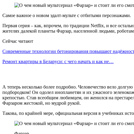
Самое важное о новом эдалт-мульте с отбитыми персонажами.
Первая серия – как, впрочем, по традиции Netflix, и все оста
жителях далекой планеты Фарзар, населенной людьми, роботам
Сейчас читают
Современные технологии бетонирования повышают надёжно
Ремонт квартиры в Беларуси: с чего начать и как не…
А теперь несколько более подробно. Человечество вело долгую
подбородком! Он одолел инопланетян и их ужасного зеленокож
крепостью. Став всеобщим любимцем, он женился на престарелой
Фарзаром жестокой, но мудрой рукой.
Такова, по крайней мере, официальная версия в учебниках ист
Фарзар