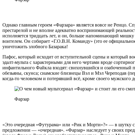
Однако главным героем «Фарзара» является вовсе не Ренцо. С
престарелой и не вполне адекватно воспринимающей реальнос
исполняется тридцать лет, и он, больше напоминающий мишку Г
воителем. Он собирает «Г.О.В.Н. Команду» (это ее официальн
уничтожить злобного Базарака!
Пафос, который исходит от вступительной сцены и который вос
эдалт-мульта с характерными для него чертами вроде сортирно
инфантильного Файкла входят: свихнувшийся и озабоченный про
обезьяны, скунса; сиамские близнецы Вэл и Мэл Череподав (п
когда-то человеком и потерявший всё, кроме своего мужского д
Фарзар
«Это очередная «Футурама» или «Рик и Морти»?» — в шутку сп
предложении — «очередная». «Фарзар» наследует у своих пре