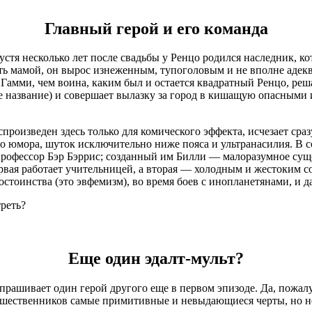
Главный герой и его команда
пустя несколько лет после свадьбы у Ренцо родился наследник,
ть мамой, он вырос изнеженным, тупоголовым и не вполне аде
амми, чем воина, каким был и остается квадратный Ренцо, решае
ое название) и совершает вылазку за город в кишащую опасным
произведен здесь только для комического эффекта, исчезает сра
го юмора, шуток исключительно ниже пояса и ультранасилия. В 
фессор Бэр Бэррис; созданный им Билли — малоразумное существ
ервая работает учительницей, а вторая — холодным и жестоким
остоинства (это эвфемизм), во время боев с инопланетянами, и д
Еще один эдалт-мульт?
рашивает один герой другого еще в первом эпизоде. Да, пожалу
дшественников самые примитивные и невыдающиеся черты, но н