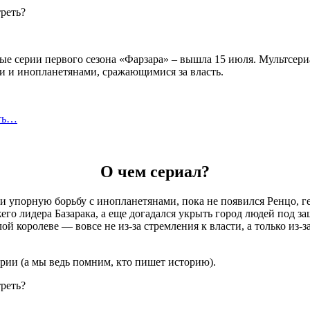
льные серии первого сезона «Фарзара» – вышла 15 июля. Мультсер
и и инопланетянами, сражающимися за власть.
сть…
О чем сериал?
 и упорную борьбу с инопланетянами, пока не появился Ренцо, г
его лидера Базарака, а еще догадался укрыть город людей под 
 королеве — вовсе не из-за стремления к власти, а только из-з
ории (а мы ведь помним, кто пишет историю).