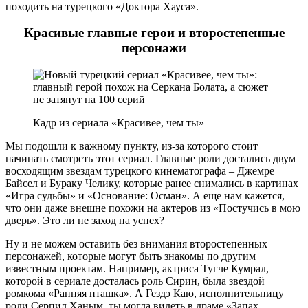
походить на турецкого «Доктора Хауса».
Красивые главные герои и второстепенные
персонажи
Кадр из сериала «Красивее, чем ты»
Мы подошли к важному пункту, из-за которого стоит
начинать смотреть этот сериал. Главные роли достались двум
восходящим звездам турецкого кинематографа – Джемре
Байсел и Бураку Челику, которые ранее снимались в картинах
«Игра судьбы» и «Основание: Осман». А еще нам кажется,
что они даже внешне похожи на актеров из «Постучись в мою
дверь». Это ли не заход на успех?
Ну и не можем оставить без внимания второстепенных
персонажей, которые могут быть знакомы по другим
известным проектам. Например, актриса Тугче Кумрал,
которой в сериале досталась роль Сирин, была звездой
ромкома «Ранняя пташка». А Гездэ Каю, исполнительницу
роли Серпил Ханым, ты могла видеть в драме «Запах