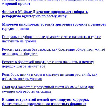
мировой прокат
Фильм о Майкле Джексоне продолжает собирать
рекордную аудиторию по всему миру
Мировой кинопрокат готовит зрителям громкие премьеры
середины июня
Генеральная уборка после ремонта: с чего начинать и где не
наступить на грабли
Ремонт квартиры без стресса: как брестчане обновляют жильё
не выходя из бюджета
Ремонт в брестской квартире: с чего начинать и почему
порядок шагов меняет всё
Роль бора, цинка и серы в системе питания растений: как
избежать потерь урожая
Стандарт качества: прозрачный скотч 48 мм 45 мкм для
ежедневной работы на складе
В кинотеатрах этой весной доминируют хорроры,
фантастика и продолжения известных франшиз