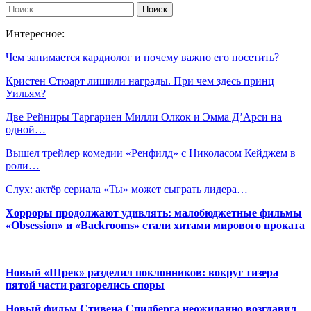
Интересное:
Чем занимается кардиолог и почему важно его посетить?
Кристен Стюарт лишили награды. При чем здесь принц
Уильям?
Две Рейниры Таргариен Милли Олкок и Эмма Д’Арси на
одной…
Вышел трейлер комедии «Ренфилд» с Николасом Кейджем в
роли…
Слух: актёр сериала «Ты» может сыграть лидера…
Хорроры продолжают удивлять: малобюджетные фильмы
«Obsession» и «Backrooms» стали хитами мирового проката
Новый «Шрек» разделил поклонников: вокруг тизера
пятой части разгорелись споры
Новый фильм Стивена Спилберга неожиданно возглавил