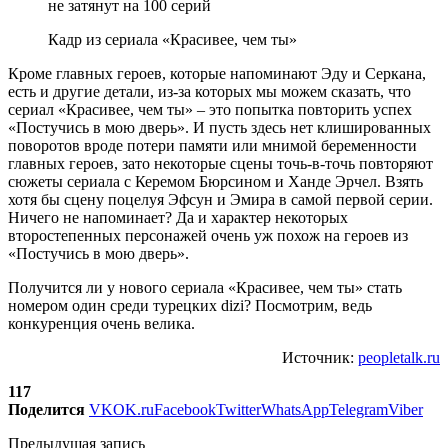
Кадр из сериала «Красивее, чем ты»
Кроме главных героев, которые напоминают Эду и Серкана,
есть и другие детали, из-за которых мы можем сказать, что
сериал «Красивее, чем ты» – это попытка повторить успех
«Постучись в мою дверь». И пусть здесь нет клишированных
поворотов вроде потери памяти или мнимой беременности
главных героев, зато некоторые сцены точь-в-точь повторяют
сюжеты сериала с Керемом Бюрсином и Ханде Эрчел. Взять
хотя бы сцену поцелуя Эфсун и Эмира в самой первой серии.
Ничего не напоминает? Да и характер некоторых
второстепенных персонажей очень уж похож на героев из
«Постучись в мою дверь».
Получится ли у нового сериала «Красивее, чем ты» стать
номером один среди турецких dizi? Посмотрим, ведь
конкуренция очень велика.
Источник:
peopletalk.ru
117
Поделится
VK
OK.ru
Facebook
Twitter
WhatsApp
Telegram
Viber
Предыдущая запись