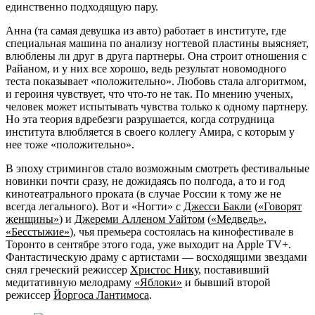
единственно подходящую пару.
Анна (та самая девушка из авто) работает в институте, где
специальная машина по анализу ногтевой пластины выясняет,
влюблены ли друг в друга партнеры. Она строит отношения с
Райаном, и у них все хорошо, ведь результат новомодного
теста показывает «положительно». Любовь стала алгоритмом,
и героиня чувствует, что что-то не так. По мнению ученых,
человек может испытывать чувства только к одному партнеру.
Но эта теория вдребезги разрушается, когда сотрудница
института влюбляется в своего коллегу Амира, с которым у
нее тоже «положительно».
В эпоху стримингов стало возможным смотреть фестивальные
новинки почти сразу, не дожидаясь по полгода, а то и год
кинотеатрального проката (в случае России к тому же не
всегда легального). Вот и «Ногти» с
Джесси Бакли
(
«Говорят
женщины»
) и
Джереми Алленом Уайтом
(
«Медведь»
,
«Бесстыжие»
), чья премьера состоялась на кинофестивале в
Торонто в сентябре этого года, уже выходит на Apple TV+.
Фантастическую драму с артистами — восходящими звездами
снял греческий режиссер
Христос Нику
, поставивший
медитативную мелодраму
«Яблоки»
и бывший второй
режиссер
Йоргоса Лантимоса
.