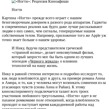
Ногти
Картина «Ногти» прежде всего играет с нашим
безоговорочным доверием к разного рода аппаратам. Гаджеты
в современных реалиях как будто даже лучше рассказывают
людям о них самих, чем сигналы, генерируемые нашим
собственным телом. Например, приложение того же Apple уж
точно знает больше о нашем здоровье.
И Нику, будучи представителем греческой
«странной волны», делает невозмутимый фильм,
который запросто мог бы быть одним из лучших
эпизодов
«Черного зеркала»
о влиянии
технологий на нашу жизнь.
Нику в равной степени интересно и подробно исследует то,
как люди влюбляются друг в друга, на примере романа Анны
и Амира, и то, как у человека могут возникать сомнения из-за
угасающих чувств (снова Анна и Райан). К этому
киноэксперименту подключается талант всех троих
участников любовного треугольника. «Ногти» идет в не
паханое ромкомами поле отношений, когда влюбленность
проходит и наступает время каждодневной работы над
сохранением теплой связи.