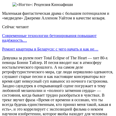
Маленькая фантастическая драма с большим потенциалом и
«медведем» Джереми Алленом Уайтом в качестве козыря.
Сейчас читают
Современные технологии бетонирования повышают
надёжность…
Ремонт квартиры в Беларуси: с чего начать и как не…
Девушка за рулем поет Total Eclipse of The Heart — хит 80-х
певицы Бонни Тайлер. И песня вводит нас в атмосферу
ностальгического прошлого. А на самом деле
ретрофутуристического мира, где люди неряшливо одеваются,
слушают старые песни и как настоящие консерваторы все
время едят невкусный суп навынос из ночного гастронома.
Заодно саундтрек в открывающей сцене погружает в тему
любовной меланхолии и «полного затмения сердца» —
состояния, когда бывает трудно разобраться в чувствах. В
треке звучит фраза «Время от времени я осознаю, что ты
всегда будешь единственным, кто принял меня такой, какая я
есть», и это коррелирует с экспозицией фильма о некоем
научном изобретении, которое якобы находит для человека