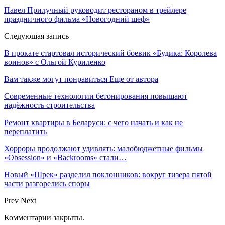
Павел Прилучный руководит рестораном в трейлере
праздничного фильма «Новогодний шеф»
Следующая запись
В прокате стартовал исторический боевик «Будика: Королева
воинов» с Ольгой Куриленко
Вам также могут понравиться
Еще от автора
Современные технологии бетонирования повышают
надёжность строительства
Ремонт квартиры в Беларуси: с чего начать и как не
переплатить
Хорроры продолжают удивлять: малобюджетные фильмы
«Obsession» и «Backrooms» стали…
Новый «Шрек» разделил поклонников: вокруг тизера пятой
части разгорелись споры
Prev
Next
Комментарии закрыты.