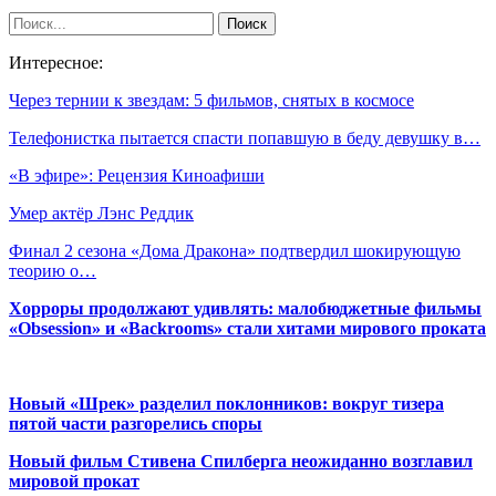
Интересное:
Через тернии к звездам: 5 фильмов, снятых в космосе
Телефонистка пытается спасти попавшую в беду девушку в…
«В эфире»: Рецензия Киноафиши
Умер актёр Лэнс Реддик
Финал 2 сезона «Дома Дракона» подтвердил шокирующую
теорию о…
Хорроры продолжают удивлять: малобюджетные фильмы
«Obsession» и «Backrooms» стали хитами мирового проката
Новый «Шрек» разделил поклонников: вокруг тизера
пятой части разгорелись споры
Новый фильм Стивена Спилберга неожиданно возглавил
мировой прокат