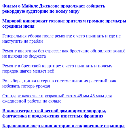
Фильм о Майкле Джексоне продолжает собирать
рекордную аудиторию по всему миру
Мировой кинопрокат готовит зрителям громкие премьеры
середины июня
Генеральная уборка после ремонта: с чего начинать и где не
наступить на грабли
Ремонт квартиры без стресса: как брестчане обновляют жильё
не выходя из бюджета
Ремонт в брестской квартире: с чего начинать и почему
порядок шагов меняет всё
Роль бора, цинка и серы в системе питания растений: как
избежать потерь урожая
Стандарт качества: прозрачный скотч 48 мм 45 мкм для
ежедневной работы на складе
В кинотеатрах этой весной доминируют хорроры,
фантастика и продолжения известных франшиз
Барановичи: очертания истории и сокровенные страницы