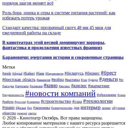
порядок шагов меняет всё
Роль бора, цинка и серы в системе питания растений: как
избежать потерь урожая
Стандарт качества: прозрачный скотч 48 мм 45 мкм для
ежедневной работы на складе
В кинотеатрах этой весной доминируют хорроры,
фантастика и продолжения известных франшиз
Барановичи: очертания истории и сокровенные страницы
Метки
#брест
#беларусь
#бизнес
#apple
#Байнет
#банк
#digital
#барановичи
#деньги
#брестская_область
#война
#выставка
#ес
#вакансия
#гаи
#двери
#кино
#кризис
#маркетинг
#загадка
#зарплата
#иллюзия
#космос
#новости компаний
#образование
#недвижимость
#окна
#технологии
#строительство
#сша
#работа
#россия
#санкции
интерьер
#трамп
#экономика
дом
#фильм
#цт
#электричество
лизинг
обучение
общество
ремонт
цветы
© 2026 - Кинотеатр Октябрь. Все права защищены.
Любое копирование материалов с нашего ресурса разрешается