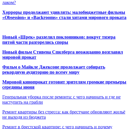
лаком?
Хорроры продолжают удивлять: малобюджетные фильмы
«Obsession» и «Backrooms» стали хитами мирового проката
Новый «Шрек» разделил поклонников: вокруг тизера
пятой части разгорелись споры
Новый фильм Стивена Спилберга неожиданно возглавил
мировой прокат
Фильм о Майкле Джексоне продолжает собирать
рекордную аудиторию по всему миру
Мировой кинопрокат готовит зрителям громкие премьеры
середины июня
Генеральная уборка после ремонта: с чего начинать и где не
наступить на грабли
Ремонт квартиры без стресса: как брестчане обновляют жильё
не выходя из бюджета
Ремонт в брестской квартире: с чего начинать и почему