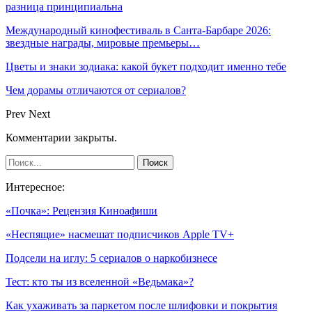
разница принципиальна
Международный кинофестиваль в Санта-Барбаре 2026:
звездные награды, мировые премьеры…
Цветы и знаки зодиака: какой букет подходит именно тебе
Чем дорамы отличаются от сериалов?
Prev
Next
Комментарии закрыты.
Интересное:
«Почка»: Рецензия Киноафиши
«Неспящие» насмешат подписчиков Apple TV+
Подсели на иглу: 5 сериалов о наркобизнесе
Тест: кто ты из вселенной «Ведьмака»?
Как ухаживать за паркетом после шлифовки и покрытия