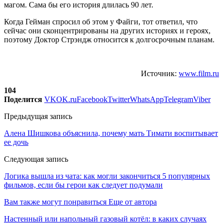
магом. Сама бы его история длилась 90 лет.
Когда Гейман спросил об этом у Файги, тот ответил, что
сейчас они сконцентрированы на других историях и героях,
поэтому Доктор Стрэндж относится к долгосрочным планам.
Источник:
www.film.ru
104
Поделится
VK
OK.ru
Facebook
Twitter
WhatsApp
Telegram
Viber
Предыдущая запись
Алена Шишкова объяснила, почему мать Тимати воспитывает
ее дочь
Следующая запись
Логика вышла из чата: как могли закончиться 5 популярных
фильмов, если бы герои как следует подумали
Вам также могут понравиться
Еще от автора
Настенный или напольный газовый котёл: в каких случаях