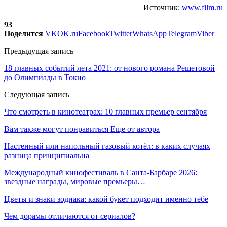
Источник:
www.film.ru
93
Поделится
VK
OK.ru
Facebook
Twitter
WhatsApp
Telegram
Viber
Предыдущая запись
18 главных событий лета 2021: от нового романа Решетовой
до Олимпиады в Токио
Следующая запись
Что смотреть в кинотеатрах: 10 главных премьер сентября
Вам также могут понравиться
Еще от автора
Настенный или напольный газовый котёл: в каких случаях
разница принципиальна
Международный кинофестиваль в Санта-Барбаре 2026:
звездные награды, мировые премьеры…
Цветы и знаки зодиака: какой букет подходит именно тебе
Чем дорамы отличаются от сериалов?