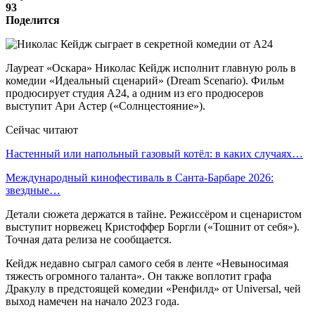
93
Поделится
Лауреат «Оскара» Николас Кейдж исполнит главную роль в
комедии «Идеальный сценарий» (Dream Scenario). Фильм
продюсирует студия A24, а одним из его продюсеров
выступит Ари Астер («Солнцестояние»).
Сейчас читают
Настенный или напольный газовый котёл: в каких случаях…
Международный кинофестиваль в Санта-Барбаре 2026:
звездные…
Детали сюжета держатся в тайне. Режиссёром и сценаристом
выступит норвежец Кристоффер Боргли («Тошнит от себя»).
Точная дата релиза не сообщается.
Кейдж недавно сыграл самого себя в ленте «Невыносимая
тяжесть огромного таланта». Он также воплотит графа
Дракулу в предстоящей комедии «Ренфилд» от Universal, чей
выход намечен на начало 2023 года.