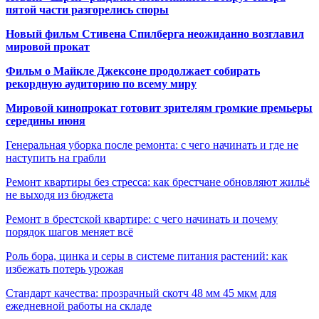
пятой части разгорелись споры
Новый фильм Стивена Спилберга неожиданно возглавил
мировой прокат
Фильм о Майкле Джексоне продолжает собирать
рекордную аудиторию по всему миру
Мировой кинопрокат готовит зрителям громкие премьеры
середины июня
Генеральная уборка после ремонта: с чего начинать и где не
наступить на грабли
Ремонт квартиры без стресса: как брестчане обновляют жильё
не выходя из бюджета
Ремонт в брестской квартире: с чего начинать и почему
порядок шагов меняет всё
Роль бора, цинка и серы в системе питания растений: как
избежать потерь урожая
Стандарт качества: прозрачный скотч 48 мм 45 мкм для
ежедневной работы на складе