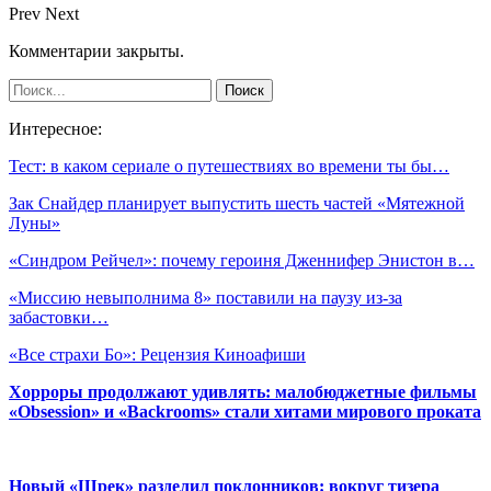
Prev
Next
Комментарии закрыты.
Интересное:
Тест: в каком сериале о путешествиях во времени ты бы…
Зак Снайдер планирует выпустить шесть частей «Мятежной
Луны»
«Синдром Рейчел»: почему героиня Дженнифер Энистон в…
«Миссию невыполнима 8» поставили на паузу из-за
забастовки…
«Все страхи Бо»: Рецензия Киноафиши
Хорроры продолжают удивлять: малобюджетные фильмы
«Obsession» и «Backrooms» стали хитами мирового проката
Новый «Шрек» разделил поклонников: вокруг тизера