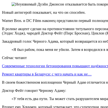
Новый антигерой показывает, на что он способен.
Warner Bros. и DC Films наконец представили первый полноц
В ролике акцент сделан на противостоянии титульного персо
(Элдис Ходж), чародей Доктор Фейт (Пирс Броснан), Циклон 
Закадровый голос Черного Адама, который возвращается из небы
«Я был рабом, пока меня не убили. Затем я возродился в 
Сейчас читают
Современные технологии бетонирования повышают надёжно
Ремонт квартиры в Беларуси: с чего начать и как не…
В своем божественном воплощении Черный Адам отличается неу
Доктор Фейт говорит Черному Адаму:
«У тебя есть два пути. Ты может стать разрушителем мира
Вторит ему Хоукмен, который утверждает, что супергерои люд