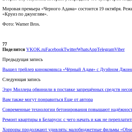
Мировая премьера «Черного Адама» состоится 19 октября. Ре
«Круиз по джунглям».
Фото: Warner Bros.
77
Поделится
VK
OK.ru
Facebook
Twitter
WhatsApp
Telegram
Viber
Предыдущая запись
Вышел трейлер кинокомикса «Чёрный Адам» с Дуэйном Джон
Следующая запись
Эзру Миллера обвинили в поставке запрещённых средств нес
Вам также могут понравиться
Еще от автора
Современные технологии бетонирования повышают надёжность
Ремонт квартиры в Беларуси: с чего начать и как не переплатит
Хорроры продолжают удивлять: малобюджетные фильмы «Obses