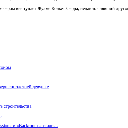
жиссером выступает Жуаме Кольет-Серра, недавно снявший дру
соном
овершеннолетней девушке
 строительства
ь
sion» и «Backrooms» стали…