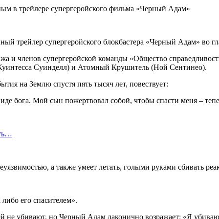
енный трейлер супергеройского блокбастера «Черный Адам» во г
нажа и членов супергеройской команды «Общество справедливос
(Куинтесса Суинделл) и Атомный Крушитель (Ной Сентинео).
тия на Землю спустя пять тысяч лет, повествует:
виде бога. Мой сын пожертвовал собой, чтобы спасти меня – тепе
сть…
язвимостью, а также умеет летать, голыми руками сбивать реа
 либо его спасителем».
ей не убивают, но Черный Адам лаконично возражает: «Я убиваю