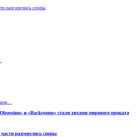
ти разгорелись споры
…
яком…
session» и «Backrooms» стали хитами мирового проката
 части разгорелись споры