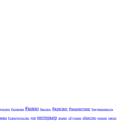
#кино
#кризис
#маркетинг
арплата
#иллюзия
#космос
#недвижимость
интерьер
омика
дом
общество
#электричество
лизинг
обучение
ремонт
цветы