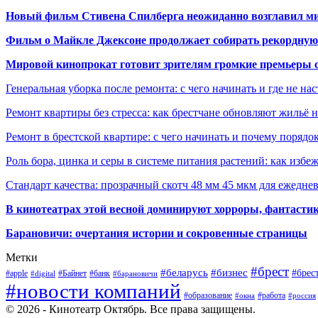
Новый фильм Стивена Спилберга неожиданно возглавил м
Фильм о Майкле Джексоне продолжает собирать рекордную
Мировой кинопрокат готовит зрителям громкие премьеры 
Генеральная уборка после ремонта: с чего начинать и где не на
Ремонт квартиры без стресса: как брестчане обновляют жильё 
Ремонт в брестской квартире: с чего начинать и почему порядо
Роль бора, цинка и серы в системе питания растений: как избе
Стандарт качества: прозрачный скотч 48 мм 45 мкм для ежедне
В кинотеатрах этой весной доминируют хорроры, фантасти
Барановичи: очертания истории и сокровенные страницы
Метки
#брест
#беларусь
#бизнес
#брес
#apple
#Байнет
#банк
#digital
#барановичи
#новости компаний
#образование
#работа
#окна
#россия
© 2026 - Кинотеатр Октябрь. Все права защищены.