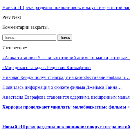
Новый «Шрек» разделил поклонников: вокруг тизера пятой час
Prev
Next
Комментарии закрыты.
Интересное:
«Атака титанов»: 5 главных отличий аниме от манги, которые
«Мир дикого запада»: Рецензия Киноафиши
Николас Кейдж получит награду на кинофестивале Fantasia и…
Появилась информация о сюжете фильма Джеймса Ганна…
Анастасия Евграфова становится одержима изощренным мань
Хорроры продолжают удивлять: малобюджетные фильмы «Ob
Новый «Шрек» разделил поклонников: вокруг тизера пятой