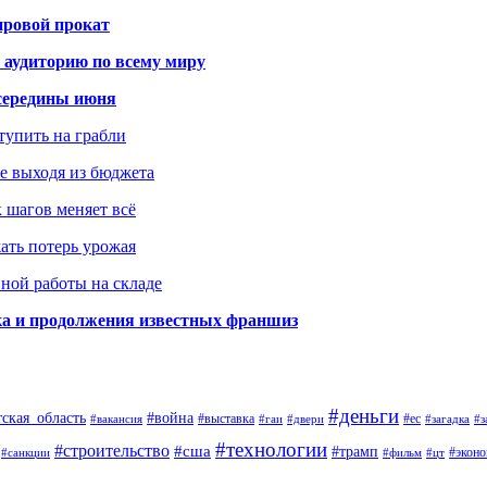
ировой прокат
 аудиторию по всему миру
середины июня
ступить на грабли
не выходя из бюджета
к шагов меняет всё
жать потерь урожая
вной работы на складе
ка и продолжения известных франшиз
#деньги
тская_область
#война
#выставка
#ес
#вакансия
#гаи
#двери
#загадка
#з
#технологии
#строительство
#сша
#трамп
#экон
#санкции
#фильм
#цт