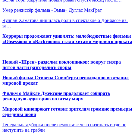
Умер режиссёр фильма «Эмма» Дуглас МакГрат
Чулпан Хаматова лишилась роли в спектакле о Донбассе из-
за…
Хорроры продолжают удивлять: малобюджетные фильмы
«Obsession» и «Backrooms» стали хитами мирового проката
Новый «Шрек» разделил поклонников: вокруг тизера
пятой части разгорелись споры
Новый фильм Стивена Спилберга неожиданно возглавил
мировой прокат
Фильм о Майкле Джексоне продолжает собирать
рекордную аудиторию по всему миру
Мировой кинопрокат готовит зрителям громкие премьеры
середины июня
Генеральная уборка после ремонта: с чего начинать и где не
наступить на грабли