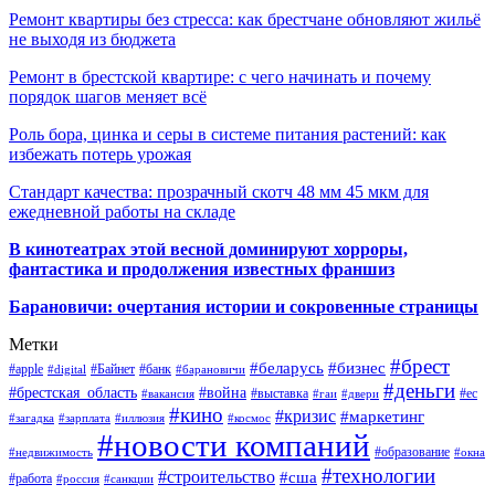
Ремонт квартиры без стресса: как брестчане обновляют жильё
не выходя из бюджета
Ремонт в брестской квартире: с чего начинать и почему
порядок шагов меняет всё
Роль бора, цинка и серы в системе питания растений: как
избежать потерь урожая
Стандарт качества: прозрачный скотч 48 мм 45 мкм для
ежедневной работы на складе
В кинотеатрах этой весной доминируют хорроры,
фантастика и продолжения известных франшиз
Барановичи: очертания истории и сокровенные страницы
Метки
#брест
#беларусь
#бизнес
#apple
#Байнет
#банк
#digital
#барановичи
#деньги
#брестская_область
#война
#выставка
#ес
#вакансия
#гаи
#двери
#кино
#кризис
#маркетинг
#загадка
#зарплата
#иллюзия
#космос
#новости компаний
#образование
#недвижимость
#окна
#технологии
#строительство
#сша
#работа
#россия
#санкции