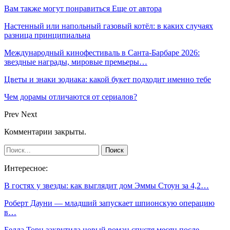
Вам также могут понравиться
Еще от автора
Настенный или напольный газовый котёл: в каких случаях
разница принципиальна
Международный кинофестиваль в Санта-Барбаре 2026:
звездные награды, мировые премьеры…
Цветы и знаки зодиака: какой букет подходит именно тебе
Чем дорамы отличаются от сериалов?
Prev
Next
Комментарии закрыты.
Интересное:
В гостях у звезды: как выглядит дом Эммы Стоун за 4,2…
Роберт Дауни — младший запускает шпионскую операцию
в…
Белла Торн закрутила новый роман спустя месяц после…