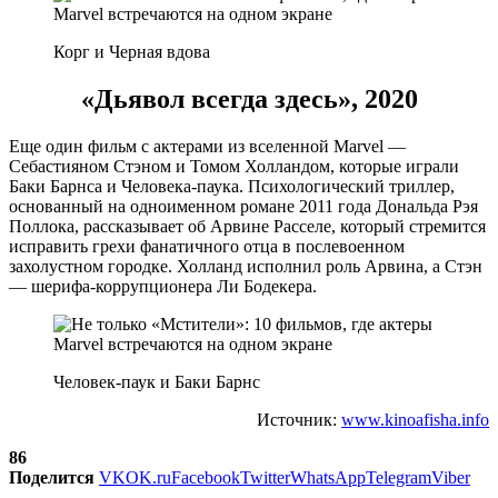
Корг и Черная вдова
«Дьявол всегда здесь», 2020
Еще один фильм с актерами из вселенной Marvel —
Себастияном Стэном и Томом Холландом, которые играли
Баки Барнса и Человека-паука. Психологический триллер,
основанный на одноименном романе 2011 года Дональда Рэя
Поллока, рассказывает об Арвине Расселе, который стремится
исправить грехи фанатичного отца в послевоенном
захолустном городке. Холланд исполнил роль Арвина, а Стэн
— шерифа-коррупционера Ли Бодекера.
Человек-паук и Баки Барнс
Источник:
www.kinoafisha.info
86
Поделится
VK
OK.ru
Facebook
Twitter
WhatsApp
Telegram
Viber