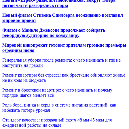
Новый «Шрек» разделил поклонников: вокруг тизера
пятой части разгорелись споры
Новый фильм Стивена Спилберга неожиданно возглавил
мировой прокат
Фильм о Майкле Джексоне продолжает собирать
рекордную аудиторию по всему миру
Мировой кинопрокат готовит зрителям громкие премьеры
середины июня
Генеральная уборка после ремонта: с чего начинать и где не
наступить на грабли
Ремонт квартиры без стресса: как брестчане обновляют жильё
не выходя из бюджета
Ремонт в брестской квартире: с чего начинать и почему
порядок шагов меняет всё
Роль бора, цинка и серы в системе питания растений: как
избежать потерь урожая
Стандарт качества: прозрачный скотч 48 мм 45 мкм для
ежедневной работы на складе