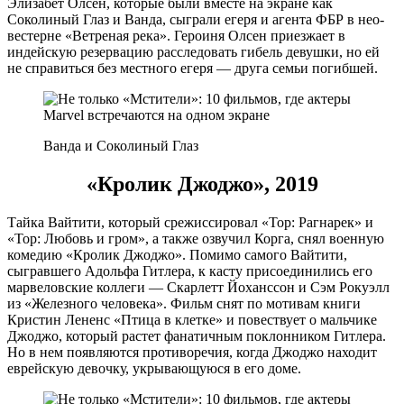
Элизабет Олсен, которые были вместе на экране как
Соколиный Глаз и Ванда, сыграли егеря и агента ФБР в нео-
вестерне «Ветреная река». Героиня Олсен приезжает в
индейскую резервацию расследовать гибель девушки, но ей
не справиться без местного егеря — друга семьи погибшей.
Ванда и Соколиный Глаз
«Кролик Джоджо», 2019
Тайка Вайтити, который срежиссировал «Тор: Рагнарек» и
«Тор: Любовь и гром», а также озвучил Корга, снял военную
комедию «Кролик Джоджо». Помимо самого Вайтити,
сыгравшего Адольфа Гитлера, к касту присоединились его
марвеловские коллеги — Скарлетт Йоханссон и Сэм Рокуэлл
из «Железного человека». Фильм снят по мотивам книги
Кристин Лененс «Птица в клетке» и повествует о мальчике
Джоджо, который растет фанатичным поклонником Гитлера.
Но в нем появляются противоречия, когда Джоджо находит
еврейскую девочку, укрывающуюся в его доме.