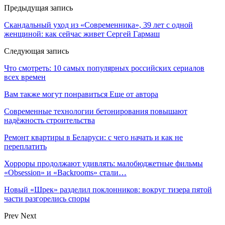
Предыдущая запись
Скандальный уход из «Современника», 39 лет с одной
женщиной: как сейчас живет Сергей Гармаш
Следующая запись
Что смотреть: 10 самых популярных российских сериалов
всех времен
Вам также могут понравиться
Еще от автора
Современные технологии бетонирования повышают
надёжность строительства
Ремонт квартиры в Беларуси: с чего начать и как не
переплатить
Хорроры продолжают удивлять: малобюджетные фильмы
«Obsession» и «Backrooms» стали…
Новый «Шрек» разделил поклонников: вокруг тизера пятой
части разгорелись споры
Prev
Next