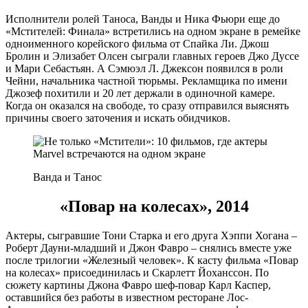
Исполнители ролей Таноса, Ванды и Ника Фьюри еще до
«Мстителей: Финала» встретились на одном экране в ремейке
одноименного корейского фильма от Спайка Ли. Джош
Бролин и Элизабет Олсен сыграли главных героев Джо Дуссе
и Мари Себастьян. А Сэмюэл Л. Джексон появился в роли
Чейни, начальника частной тюрьмы. Рекламщика по имени
Джозеф похитили и 20 лет держали в одиночной камере.
Когда он оказался на свободе, то сразу отправился выяснять
причины своего заточения и искать обидчиков.
Ванда и Танос
«Повар на колесах», 2014
Актеры, сыгравшие Тони Старка и его друга Хэппи Хогана –
Роберт Дауни-младший и Джон Фавро – снялись вместе уже
после трилогии «Железный человек». К касту фильма «Повар
на колесах» присоединилась и Скарлетт Йоханссон. По
сюжету картины Джона Фавро шеф-повар Карл Каспер,
оставшийся без работы в известном ресторане Лос-