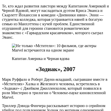
Те, кто ждал развития лавстори между Капитаном Америкой и
Черной Вдовой, могут насладиться дуэтом Криса Эванса и
Скарлетт Йоханссон в комедии «Дневники няни». Энни —
студентка колледжа, которая устраивается няней в богатую
семью из Манхэттена с кучей проблем. Единственной
отдушиной для героини становится романтическое
знакомство с «Гарвардским красавчиком», которого сыграл
Эванс.
Капитан Америка и Черная вдова
«Зодиак», 2007
Марк Руффало и Роберт Дауни-младший, сыгравшие вместе в
«Мстителях» Халка и Железного человека, встретились в
«Зодиаке» с Джейком Джилленхолом, который появился в
роли Мистерио в трилогии о Человеке-пауке киновселенной
Marvel.
Триллер Дэвида Финчера рассказывает историю о серийном
убийце под псевдонимом Зодиак по мотивам одноименной