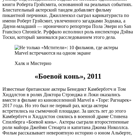
книги Роберта Грэйсмита, основанной на реальных событиях.
Блистательный актерский тандем добавляет фильму
пикантной перчинки. Джилленхол сыграл карикатуриста по
имени Роберт Грэйсмит, увлеченного загадками Зодиака, а
Дауни-младший — ироничного репортера Пола Эвери из San
Francisco Chronicle. Руффало исполнил роль инспектора Дэйва
Тоски, который занимался расследованием этого дела.
Халк и Мистерио
«Боевой конь», 2011
Известные британские актеры Бенедикт Камбербэтч и Том
Хиддлстон в ролях Доктора Стрэнджа и Локи оказались
вместе в фильме из киновселенной Marvel в «Торе: Рагнарек»
2017 года. Но это был не первый раз, когда актеры
встретились на съемочной площадке. За шесть лет до этого
Камбербэтч и Хиддлстон снялись в военной драме Стивена
Спилберга «Боевой конь». Актеры сыграли второстепенные
роли майора Джейми Стюарта и капитана Джима Николлса.
Фильм рассказывает невероятную историю о юном Альберте,