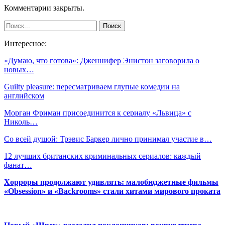
Комментарии закрыты.
Интересное:
«Думаю, что готова»: Дженнифер Энистон заговорила о
новых…
Guilty pleasure: пересматриваем глупые комедии на
английском
Морган Фриман присоединится к сериалу «Львица» с
Николь…
Со всей душой: Трэвис Баркер лично принимал участие в…
12 лучших британских криминальных сериалов: каждый
фанат…
Хорроры продолжают удивлять: малобюджетные фильмы
«Obsession» и «Backrooms» стали хитами мирового проката