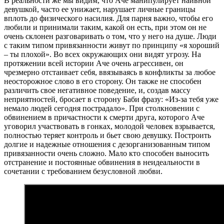
В реальности же мы видим, что Аче манипулирует наивной
девушкой, часто ее унижает, нарушает личные границы
вплоть до физического насилия. Для парня важно, чтобы его
любили и принимали таким, какой он есть, при этом он не
очень склонен разговаривать о том, что у него на душе. Люди
с таким типом привязанности живут по принципу «я хороший
– ты плохой». Во всех окружающих они видят угрозу. На
протяжении всей истории Аче очень агрессивен, он
чрезмерно отстаивает себя, ввязываясь в конфликты за любое
неосторожное слово в его сторону. Он также не способен
различить свое негативное поведение, и, создав массу
неприятностей, бросает в сторону Баби фразу: «Из-за тебя уже
немало людей сегодня пострадало». При столкновении с
обвинением в причастности к смерти друга, которого Аче
уговорил участвовать в гонках, молодой человек взрывается,
полностью теряет контроль и бьет свою девушку. Построить
долгие и надежные отношения с дезорганизованным типом
привязанности очень сложно. Мало кто способен выносить
отстранение и постоянные обвинения в неидеальности в
сочетании с требованием безусловной любви.