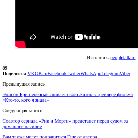
Источник:
peopletalk.ru
89
Поделится
VK
OK.ru
Facebook
Twitter
WhatsApp
Telegram
Viber
Предыдущая запись
Элисон Бри переосмысливает свою жизнь в трейлере фильма
«Кто-то, кого я знала»
Следующая запись
Соавтор сериала «Рик и Морти» предстанет перед судом за
домашнее насилие
Вам также могут понравиться
Еще от автора