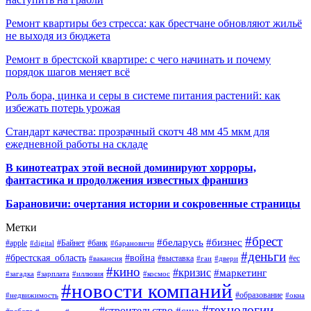
Ремонт квартиры без стресса: как брестчане обновляют жильё
не выходя из бюджета
Ремонт в брестской квартире: с чего начинать и почему
порядок шагов меняет всё
Роль бора, цинка и серы в системе питания растений: как
избежать потерь урожая
Стандарт качества: прозрачный скотч 48 мм 45 мкм для
ежедневной работы на складе
В кинотеатрах этой весной доминируют хорроры,
фантастика и продолжения известных франшиз
Барановичи: очертания истории и сокровенные страницы
Метки
#брест
#беларусь
#бизнес
#apple
#Байнет
#банк
#digital
#барановичи
#деньги
#брестская_область
#война
#выставка
#ес
#вакансия
#гаи
#двери
#кино
#кризис
#маркетинг
#загадка
#зарплата
#иллюзия
#космос
#новости компаний
#образование
#недвижимость
#окна
#технологии
#строительство
#сша