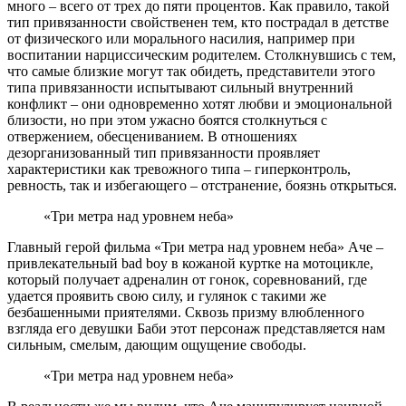
много – всего от трех до пяти процентов. Как правило, такой
тип привязанности свойственен тем, кто пострадал в детстве
от физического или морального насилия, например при
воспитании нарциссическим родителем. Столкнувшись с тем,
что самые близкие могут так обидеть, представители этого
типа привязанности испытывают сильный внутренний
конфликт – они одновременно хотят любви и эмоциональной
близости, но при этом ужасно боятся столкнуться с
отвержением, обесцениванием. В отношениях
дезорганизованный тип привязанности проявляет
характеристики как тревожного типа – гиперконтроль,
ревность, так и избегающего – отстранение, боязнь открыться.
«Три метра над уровнем неба»
Главный герой фильма «Три метра над уровнем неба» Аче –
привлекательный bad boy в кожаной куртке на мотоцикле,
который получает адреналин от гонок, соревнований, где
удается проявить свою силу, и гулянок с такими же
безбашенными приятелями. Сквозь призму влюбленного
взгляда его девушки Баби этот персонаж представляется нам
сильным, смелым, дающим ощущение свободы.
«Три метра над уровнем неба»