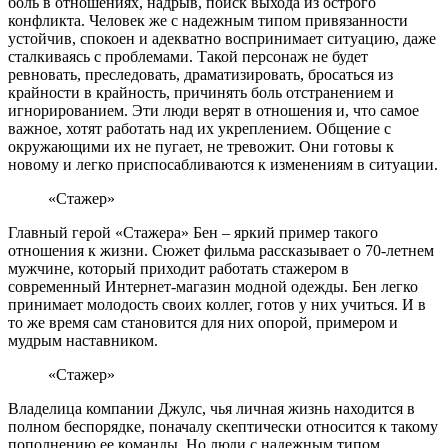
боль в отношениях, надрыв, поиск выхода из острого
конфликта. Человек же с надежным типом привязанности
устойчив, спокоен и адекватно воспринимает ситуацию, даже
сталкиваясь с проблемами. Такой персонаж не будет
ревновать, преследовать, драматизировать, бросаться из
крайности в крайность, причинять боль отстранением и
игнорированием. Эти люди верят в отношения и, что самое
важное, хотят работать над их укреплением. Общение с
окружающими их не пугает, не тревожит. Они готовы к
новому и легко приспосабливаются к изменениям в ситуации.
«Стажер»
Главный герой «Стажера» Бен – яркий пример такого
отношения к жизни. Сюжет фильма рассказывает о 70-летнем
мужчине, который приходит работать стажером в
современный Интернет-магазин модной одежды. Бен легко
принимает молодость своих коллег, готов у них учиться. И в
то же время сам становится для них опорой, примером и
мудрым наставником.
«Стажер»
Владелица компании Джулс, чья личная жизнь находится в
полном беспорядке, поначалу скептически относится к такому
пополнению ее команды. Но люди с надежным типом