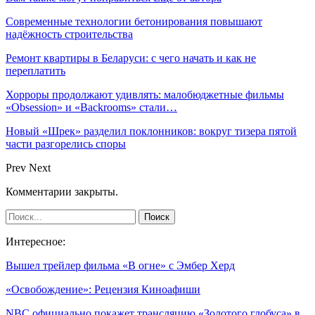
Современные технологии бетонирования повышают
надёжность строительства
Ремонт квартиры в Беларуси: с чего начать и как не
переплатить
Хорроры продолжают удивлять: малобюджетные фильмы
«Obsession» и «Backrooms» стали…
Новый «Шрек» разделил поклонников: вокруг тизера пятой
части разгорелись споры
Prev
Next
Комментарии закрыты.
Интересное:
Вышел трейлер фильма «В огне» с Эмбер Херд
«Освобождение»: Рецензия Киноафиши
NBC официально покажет трансляцию «Золотого глобуса» в