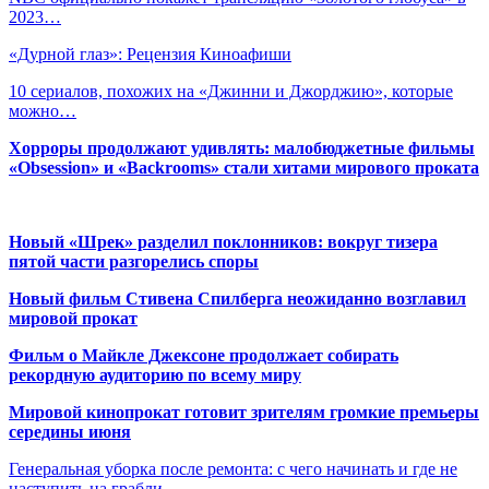
2023…
«Дурной глаз»: Рецензия Киноафиши
10 сериалов, похожих на «Джинни и Джорджию», которые
можно…
Хорроры продолжают удивлять: малобюджетные фильмы
«Obsession» и «Backrooms» стали хитами мирового проката
Новый «Шрек» разделил поклонников: вокруг тизера
пятой части разгорелись споры
Новый фильм Стивена Спилберга неожиданно возглавил
мировой прокат
Фильм о Майкле Джексоне продолжает собирать
рекордную аудиторию по всему миру
Мировой кинопрокат готовит зрителям громкие премьеры
середины июня
Генеральная уборка после ремонта: с чего начинать и где не
наступить на грабли