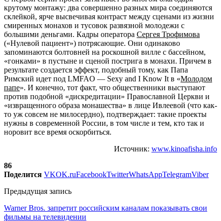
крутому монтажу: два совершенно разных мира соединяются
склейкой, ярче высвечивая контраст между сценами из жизни
смиренных монахов и тусовок развязной молодежи с
большими деньгами. Кадры оператора
Сергея Трофимова
(«Нулевой пациент») потрясающие. Они одинаково
запоминаются болтовней на роскошной вилле с бассейном,
«гонками» в пустыне и сценой пострига в монахи. Причем в
результате создается эффект, подобный тому, как Папа
Римский идет под LMFAO — Sexy and I Know It в «
Молодом
папе
». И конечно, тот факт, что общественники выступают
против подобной «дискредитации» Православной Церкви и
«извращенного образа монашества» в лице Ивлеевой (что как-
то уж совсем не милосердно), подтверждает: такие проекты
нужны в современной России, в том числе и тем, кто так и
норовит все время оскорбиться.
Источник:
www.kinoafisha.info
86
Поделится
VK
OK.ru
Facebook
Twitter
WhatsApp
Telegram
Viber
Предыдущая запись
Warner Bros. запретит российским каналам показывать свои
фильмы на телевидении