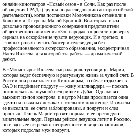
онлайн-кинотеатров «Новый сезон» в Сочи. Как раз после
обращения ГРАДа (группа по расследованию антироссийской
деятельности), когда постановки Молочникова отменили в
Большом и Театре на Малой Бронной. Во-вторых, из-за
довольно провокационного содержания представители
общественного движения «Зов народа» запросили проверку
сериала на оскорбление чувств верующих. И в-третьих, в
главных ролях снялась блогер и телеведущая без
профессионального актерского образования, эксцентричная
Настя Ивлеева
, для которой эта работа — драматический
дебют.
В «Монастыре» Ивлеева сыграла роль тусовщицы Марии,
которая ведет беспечную и разгульную жизнь за чужой счет. В
России она разъезжает по Кинотаврам, а сейчас отдыхает в
ОАЭ и подбивает подругу — жену миллиардера — поехать
потанцевать на шумной вечеринке в Дубае. Однако все
выходит из-под контроля, и наутро Маша просыпается одна
где-то на пляжных лежаках в отельном полотенце. Из виллы
ее выселили, ее счета заблокированы, а подруги и след
простыл. Теперь Марии грозит тюрьма, и ее преследуют
влиятельные люди. Первым рейсом девушка летит в Россию,
но и здесь ее встречают неприятности в виде охранников,
которых подослал муж подруги.