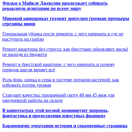
Фильм о Майкле Джексоне продолжает собирать
рекордную аудиторию по всему миру
Мировой кинопрокат готовит зрителям громкие премьеры
середины июня
Генеральная уборка после ремонта: с чего начинать и где не
наступить на грабли
Ремонт квартиры без стресса: как брестчане обновляют жильё
не выходя из бюджета
Ремонт в брестской квартире: с чего начинать и почему
порядок шагов меняет всё
Роль бора, цинка и серы в системе питания растений: как
избежать потерь урожая
Стандарт качества: прозрачный скотч 48 мм 45 мкм для
ежедневной работы на складе
В кинотеатрах этой весной доминируют хорроры,
фантастика и продолжения известных франшиз
Барановичи: очертания истории и сокровенные страницы