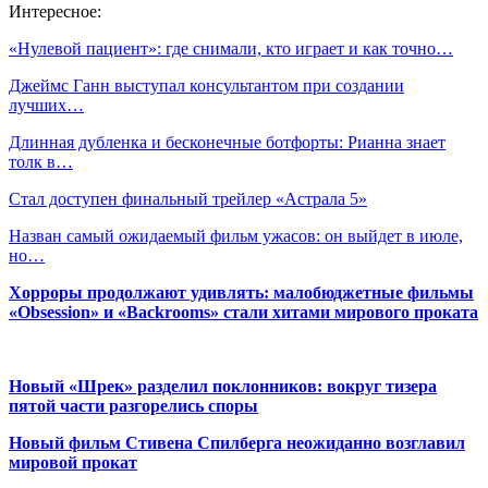
Интересное:
«Нулевой пациент»: где снимали, кто играет и как точно…
Джеймс Ганн выступал консультантом при создании
лучших…
Длинная дубленка и бесконечные ботфорты: Рианна знает
толк в…
Стал доступен финальный трейлер «Астрала 5»
Назван самый ожидаемый фильм ужасов: он выйдет в июле,
но…
Хорроры продолжают удивлять: малобюджетные фильмы
«Obsession» и «Backrooms» стали хитами мирового проката
Новый «Шрек» разделил поклонников: вокруг тизера
пятой части разгорелись споры
Новый фильм Стивена Спилберга неожиданно возглавил
мировой прокат