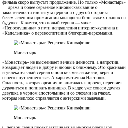
фильма скоро выпустят продолжение. Но только «Монастырь»
— драма и более серьезное киновысказывание о
закостенелости института церкви и с другой стороны
бессмысленном прожигании молодости безо всяких планов на
будущее. Кажется, что новый сериал — микс
«Непослушника» о пути исправления интернет-хулигана и
«
Капельника
» о перевоспитании блогерши-наркоманки.
Монастырь
«Монастырь» не высмеивает вечные ценности, а напротив,
возвращает людей к добру и любви к ближнему. Это красивый
и увлекательный сериал о поиске смысла жизни, веры и
своего внутреннего «я». А харизматичная Настюшка
Опасность, которая органично вписалась в проект, перестает
дурачиться и попивать винишко. В кадре уже совсем другая
девушка в черном апостольнике и со слезами на глазах,
которая неплохо справляется с актерскими задачами.
Монастырь
С первой серии проект затягивает во многом благодаря