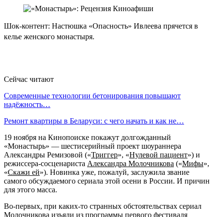
Шок-контент: Настюшка «Опасность» Ивлеева прячется в
келье женского монастыря.
Сейчас читают
Современные технологии бетонирования повышают
надёжность…
Ремонт квартиры в Беларуси: с чего начать и как не…
19 ноября на Кинопоиске покажут долгожданный
«Монастырь» — шестисерийный проект шоураннера
Александры Ремизовой («
Триггер
», «
Нулевой пациент
») и
режиссера-сосценариста
Александра Молочникова
(«
Мифы
»,
«
Скажи ей
»). Новинка уже, пожалуй, заслужила звание
самого обсуждаемого сериала этой осени в России. И причин
для этого масса.
Во-первых, при каких-то странных обстоятельствах сериал
Молочникова изъяли из программы первого фестиваля