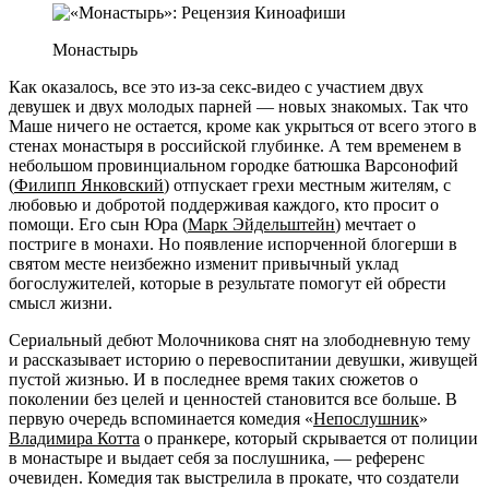
Монастырь
Как оказалось, все это из-за секс-видео с участием двух
девушек и двух молодых парней — новых знакомых. Так что
Маше ничего не остается, кроме как укрыться от всего этого в
стенах монастыря в российской глубинке. А тем временем в
небольшом провинциальном городке батюшка Варсонофий
(
Филипп Янковский
) отпускает грехи местным жителям, с
любовью и добротой поддерживая каждого, кто просит о
помощи. Его сын Юра (
Марк Эйдельштейн
) мечтает о
постриге в монахи. Но появление испорченной блогерши в
святом месте неизбежно изменит привычный уклад
богослужителей, которые в результате помогут ей обрести
смысл жизни.
Сериальный дебют Молочникова снят на злободневную тему
и рассказывает историю о перевоспитании девушки, живущей
пустой жизнью. И в последнее время таких сюжетов о
поколении без целей и ценностей становится все больше. В
первую очередь вспоминается комедия «
Непослушник
»
Владимира Котта
о пранкере, который скрывается от полиции
в монастыре и выдает себя за послушника, — референс
очевиден. Комедия так выстрелила в прокате, что создатели