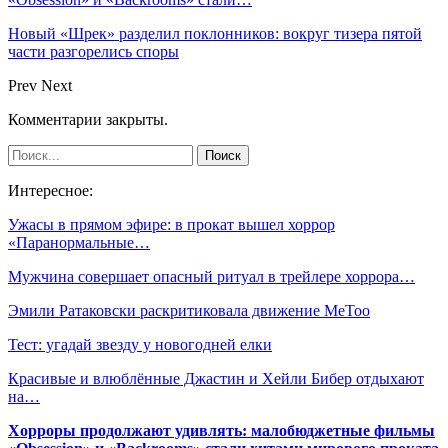
Новый «Шрек» разделил поклонников: вокруг тизера пятой
части разгорелись споры
Prev
Next
Комментарии закрыты.
Интересное:
Ужасы в прямом эфире: в прокат вышел хоррор
«Паранормальные…
Мужчина совершает опасный ритуал в трейлере хоррора…
Эмили Ратаковски раскритиковала движение MeToo
Тест: угадай звезду у новогодней елки
Красивые и влюблённые Джастин и Хейли Бибер отдыхают
на…
Хорроры продолжают удивлять: малобюджетные фильмы