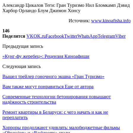
Александр Цикалов Теги: Гран Туризмо Нил Бломкамп Дэвид
Харбор Орландо Блум Джимон Хонсу
Источник:
www.kinoafisha.info
146
Поделится
VK
OK.ru
Facebook
Twitter
WhatsApp
Telegram
Viber
Предыдущая запись
«Кунг-фу жеребец»: Рецензия Киноафиши
Следующая запись
Вышел трейлер гоночного экшна «Гран Туризмо»
Вам также могут понравиться
Еще от автора
Современные технологии бетонирования повышают
надёжность строительства
Ремонт квартиры в Беларуси: с чего начать и как не
переплатить
Хорроры продолжают удивлять: малобюджетные фильмы
«Obsession» и «Backrooms» стали…