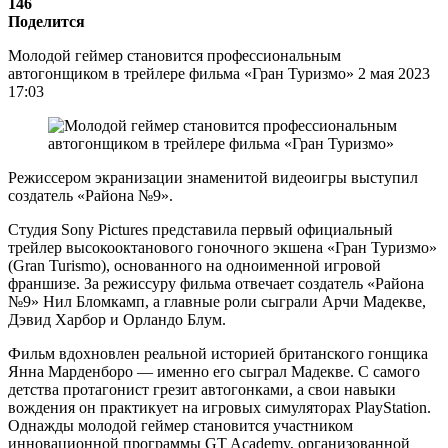
146
Поделится
Молодой геймер становится профессиональным
автогонщиком в трейлере фильма «Гран Туризмо» 2 мая 2023
17:03
Режиссером экранизации знаменитой видеоигры выступил
создатель «Района №9».
Студия Sony Pictures представила первый официальный
трейлер высокооктанового гоночного экшена «Гран Туризмо»
(Gran Turismo), основанного на одноименной игровой
франшизе. За режиссуру фильма отвечает создатель «Района
№9» Нил Бломкамп, а главные роли сыграли Арчи Мадекве,
Дэвид Харбор и Орландо Блум.
Фильм вдохновлен реальной историей британского гонщика
Янна Марденборо — именно его сыграл Мадекве. С самого
детства протагонист грезит автогонками, а свои навыки
вождения он практикует на игровых симуляторах PlayStation.
Однажды молодой геймер становится участником
инновационной программы GT Academy, организованной