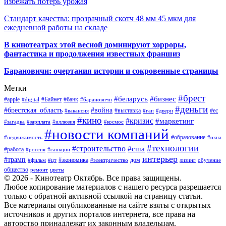
избежать потерь урожая
Стандарт качества: прозрачный скотч 48 мм 45 мкм для
ежедневной работы на складе
В кинотеатрах этой весной доминируют хорроры,
фантастика и продолжения известных франшиз
Барановичи: очертания истории и сокровенные страницы
Метки
#брест
#беларусь
#бизнес
#apple
#Байнет
#банк
#digital
#барановичи
#деньги
#брестская_область
#война
#выставка
#ес
#вакансия
#гаи
#двери
#кино
#кризис
#маркетинг
#загадка
#зарплата
#иллюзия
#космос
#новости компаний
#образование
#недвижимость
#окна
#технологии
#строительство
#сша
#работа
#россия
#санкции
интерьер
#трамп
#экономика
дом
#фильм
#цт
#электричество
лизинг
обучение
общество
ремонт
цветы
© 2026 - Кинотеатр Октябрь. Все права защищены.
Любое копирование материалов с нашего ресурса разрешается
только с обратной активной ссылкой на страницу статьи.
Все материалы опубликованные на сайте взяты с открытых
источников и других порталов интернета, все права на
авторство принадлежат их законным владельцам.