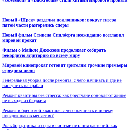
«Obsession» и «Backrooms» стали хитами мирового проката
Новый «Шрек» разделил поклонников: вокруг тизера
пятой части разгорелись споры
Новый фильм Стивена Спилберга неожиданно возглавил
мировой прокат
Фильм о Майкле Джексоне продолжает собирать
рекордную аудиторию по всему миру
Мировой кинопрокат готовит зрителям громкие премьеры
середины июня
Генеральная уборка после ремонта: с чего начинать и где не
наступить на грабли
Ремонт квартиры без стресса: как брестчане обновляют жильё
не выходя из бюджета
Ремонт в брестской квартире: с чего начинать и почему
порядок шагов меняет всё
Роль бора, цинка и серы в системе питания растений: как