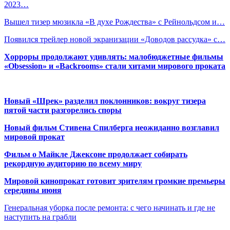
2023…
Вышел тизер мюзикла «В духе Рождества» с Рейнольдсом и…
Появился трейлер новой экранизации «Доводов рассудка» с…
Хорроры продолжают удивлять: малобюджетные фильмы
«Obsession» и «Backrooms» стали хитами мирового проката
Новый «Шрек» разделил поклонников: вокруг тизера
пятой части разгорелись споры
Новый фильм Стивена Спилберга неожиданно возглавил
мировой прокат
Фильм о Майкле Джексоне продолжает собирать
рекордную аудиторию по всему миру
Мировой кинопрокат готовит зрителям громкие премьеры
середины июня
Генеральная уборка после ремонта: с чего начинать и где не
наступить на грабли