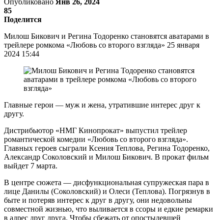
Опубликовано
Янв 26, 2024
85
Поделится
Милош Бикович и Регина Тодоренко становятся аватарами в
трейлере ромкома «Любовь со второго взгляда» 25 января
2024 15:44
Главные герои — муж и жена, утратившие интерес друг к
другу.
Дистрибьютор «НМГ Кинопрокат» выпустил трейлер
романтической комедии «Любовь со второго взгляда».
Главных героев сыграли Ксения Теплова, Регина Тодоренко,
Александр Соколовский и Милош Бикович. В прокат фильм
выйдет 7 марта.
В центре сюжета — дисфункциональная супружеская пара в
лице Данилы (Соколовский) и Олеси (Теплова). Погрязнув в
быте и потеряв интерес к друг в другу, они недовольны
совместной жизнью, что выливается в ссоры и едкие ремарки
в адрес друг друга. Чтобы сбежать от опостылевшей