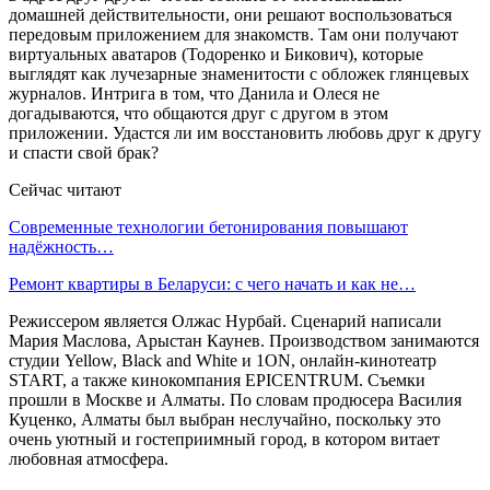
домашней действительности, они решают воспользоваться
передовым приложением для знакомств. Там они получают
виртуальных аватаров (Тодоренко и Бикович), которые
выглядят как лучезарные знаменитости с обложек глянцевых
журналов. Интрига в том, что Данила и Олеся не
догадываются, что общаются друг с другом в этом
приложении. Удастся ли им восстановить любовь друг к другу
и спасти свой брак?
Сейчас читают
Современные технологии бетонирования повышают
надёжность…
Ремонт квартиры в Беларуси: с чего начать и как не…
Режиссером является Олжас Нурбай. Сценарий написали
Мария Маслова, Арыстан Каунев. Производством занимаются
студии Yellow, Black and White и 1ON, онлайн-кинотеатр
START, а также кинокомпания EPICENTRUM. Съемки
прошли в Москве и Алматы. По словам продюсера Василия
Куценко, Алматы был выбран неслучайно, поскольку это
очень уютный и гостеприимный город, в котором витает
любовная атмосфера.