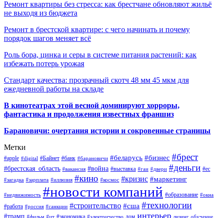
Ремонт квартиры без стресса: как брестчане обновляют жильё
не выходя из бюджета
Ремонт в брестской квартире: с чего начинать и почему
порядок шагов меняет всё
Роль бора, цинка и серы в системе питания растений: как
избежать потерь урожая
Стандарт качества: прозрачный скотч 48 мм 45 мкм для
ежедневной работы на складе
В кинотеатрах этой весной доминируют хорроры,
фантастика и продолжения известных франшиз
Барановичи: очертания истории и сокровенные страницы
Метки
#брест
#беларусь
#бизнес
#apple
#Байнет
#банк
#digital
#барановичи
#деньги
#брестская_область
#война
#выставка
#ес
#вакансия
#гаи
#двери
#кино
#кризис
#маркетинг
#загадка
#зарплата
#иллюзия
#космос
#новости компаний
#образование
#недвижимость
#окна
#технологии
#строительство
#сша
#работа
#россия
#санкции
интерьер
#трамп
#экономика
дом
#фильм
#цт
#электричество
лизинг
обучение