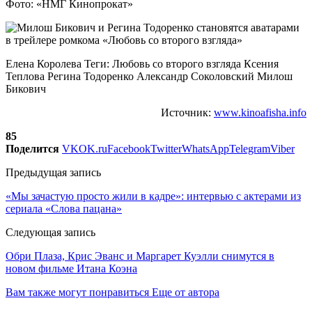
Фото: «НМГ Кинопрокат»
Елена Королева Теги: Любовь со второго взгляда Ксения
Теплова Регина Тодоренко Александр Соколовский Милош
Бикович
Источник:
www.kinoafisha.info
85
Поделится
VK
OK.ru
Facebook
Twitter
WhatsApp
Telegram
Viber
Предыдущая запись
«Мы зачастую просто жили в кадре»: интервью с актерами из
сериала «Слова пацана»
Следующая запись
Обри Плаза, Крис Эванс и Маргарет Куэлли снимутся в
новом фильме Итана Коэна
Вам также могут понравиться
Еще от автора