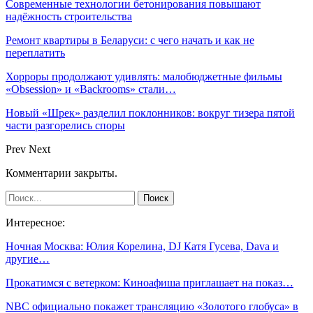
Современные технологии бетонирования повышают
надёжность строительства
Ремонт квартиры в Беларуси: с чего начать и как не
переплатить
Хорроры продолжают удивлять: малобюджетные фильмы
«Obsession» и «Backrooms» стали…
Новый «Шрек» разделил поклонников: вокруг тизера пятой
части разгорелись споры
Prev
Next
Комментарии закрыты.
Интересное:
Ночная Москва: Юлия Корелина, DJ Катя Гусева, Dava и
другие…
Прокатимся с ветерком: Киноафиша приглашает на показ…
NBC официально покажет трансляцию «Золотого глобуса» в