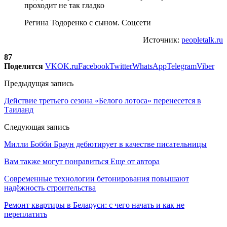
Регина Тодоренко с сыном. Соцсети
Источник:
peopletalk.ru
87
Поделится
VK
OK.ru
Facebook
Twitter
WhatsApp
Telegram
Viber
Предыдущая запись
Действие третьего сезона «Белого лотоса» перенесется в
Таиланд
Следующая запись
Милли Бобби Браун дебютирует в качестве писательницы
Вам также могут понравиться
Еще от автора
Современные технологии бетонирования повышают
надёжность строительства
Ремонт квартиры в Беларуси: с чего начать и как не
переплатить