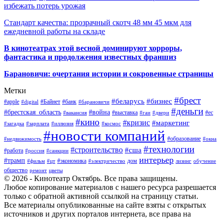
избежать потерь урожая
Стандарт качества: прозрачный скотч 48 мм 45 мкм для
ежедневной работы на складе
В кинотеатрах этой весной доминируют хорроры,
фантастика и продолжения известных франшиз
Барановичи: очертания истории и сокровенные страницы
Метки
#брест
#беларусь
#бизнес
#apple
#Байнет
#банк
#digital
#барановичи
#деньги
#брестская_область
#война
#выставка
#ес
#вакансия
#гаи
#двери
#кино
#кризис
#маркетинг
#загадка
#зарплата
#иллюзия
#космос
#новости компаний
#образование
#недвижимость
#окна
#технологии
#строительство
#сша
#работа
#россия
#санкции
интерьер
#трамп
#экономика
дом
#фильм
#цт
#электричество
лизинг
обучение
общество
ремонт
цветы
© 2026 - Кинотеатр Октябрь. Все права защищены.
Любое копирование материалов с нашего ресурса разрешается
только с обратной активной ссылкой на страницу статьи.
Все материалы опубликованные на сайте взяты с открытых
источников и других порталов интернета, все права на