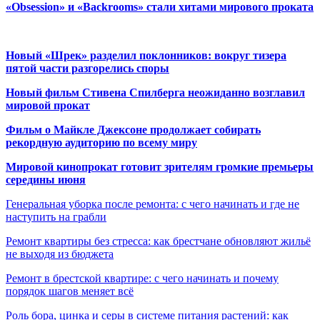
«Obsession» и «Backrooms» стали хитами мирового проката
Новый «Шрек» разделил поклонников: вокруг тизера
пятой части разгорелись споры
Новый фильм Стивена Спилберга неожиданно возглавил
мировой прокат
Фильм о Майкле Джексоне продолжает собирать
рекордную аудиторию по всему миру
Мировой кинопрокат готовит зрителям громкие премьеры
середины июня
Генеральная уборка после ремонта: с чего начинать и где не
наступить на грабли
Ремонт квартиры без стресса: как брестчане обновляют жильё
не выходя из бюджета
Ремонт в брестской квартире: с чего начинать и почему
порядок шагов меняет всё
Роль бора, цинка и серы в системе питания растений: как