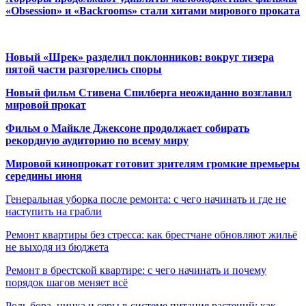
«Obsession» и «Backrooms» стали хитами мирового проката
Новый «Шрек» разделил поклонников: вокруг тизера
пятой части разгорелись споры
Новый фильм Стивена Спилберга неожиданно возглавил
мировой прокат
Фильм о Майкле Джексоне продолжает собирать
рекордную аудиторию по всему миру
Мировой кинопрокат готовит зрителям громкие премьеры
середины июня
Генеральная уборка после ремонта: с чего начинать и где не
наступить на грабли
Ремонт квартиры без стресса: как брестчане обновляют жильё
не выходя из бюджета
Ремонт в брестской квартире: с чего начинать и почему
порядок шагов меняет всё
Роль бора, цинка и серы в системе питания растений: как