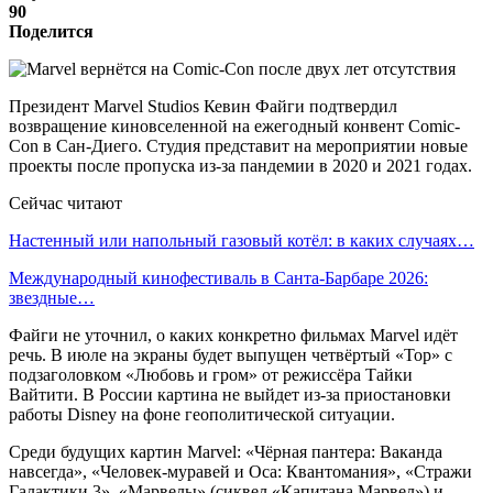
90
Поделится
Президент Marvel Studios Кевин Файги подтвердил
возвращение киновселенной на ежегодный конвент Comic-
Con в Сан-Диего. Студия представит на мероприятии новые
проекты после пропуска из-за пандемии в 2020 и 2021 годах.
Сейчас читают
Настенный или напольный газовый котёл: в каких случаях…
Международный кинофестиваль в Санта-Барбаре 2026:
звездные…
Файги не уточнил, о каких конкретно фильмах Marvel идёт
речь. В июле на экраны будет выпущен четвёртый «Тор» с
подзаголовком «Любовь и гром» от режиссёра Тайки
Вайтити. В России картина не выйдет из-за приостановки
работы Disney на фоне геополитической ситуации.
Среди будущих картин Marvel: «Чёрная пантера: Ваканда
навсегда», «Человек-муравей и Оса: Квантомания», «Стражи
Галактики 3», «Марвелы» (сиквел «Капитана Марвел») и