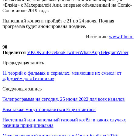
«Блэйд» с Махершалой Али, впервые объявленный на Comic-
Con в июле 2019 года.
Нынешний конвент пройдёт с 21 по 24 июля. Полная
программа будет анонсирована позднее.
Источник:
www.film.ru
90
Поделится
VK
OK.ru
Facebook
Twitter
WhatsApp
Telegram
Viber
Предыдущая запись
11 теорий о фильмах и сериалах, меняющие их смысл: от
«Друзей» до «Титаника»
Следующая запись
Телепрограмма на сегодня, 25 июня 2022 для всех каналов
Вам также могут понравиться
Еще от автора
Настенный или напольный газовый котёл: в каких случаях
разница принципиальна
Международный кинофестиваль в Санта-Барбаре 2026: