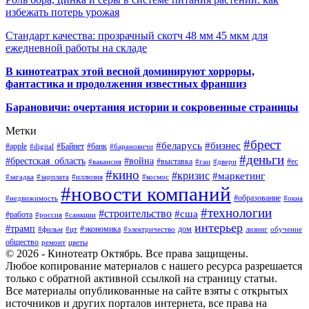
избежать потерь урожая
Стандарт качества: прозрачный скотч 48 мм 45 мкм для
ежедневной работы на складе
В кинотеатрах этой весной доминируют хорроры,
фантастика и продолжения известных франшиз
Барановичи: очертания истории и сокровенные страницы
Метки
#брест
#беларусь
#бизнес
#apple
#Байнет
#банк
#digital
#барановичи
#деньги
#брестская_область
#война
#выставка
#ес
#вакансия
#гаи
#двери
#кино
#кризис
#маркетинг
#загадка
#зарплата
#иллюзия
#космос
#новости компаний
#образование
#недвижимость
#окна
#технологии
#строительство
#сша
#работа
#россия
#санкции
интерьер
#трамп
#экономика
дом
#фильм
#цт
#электричество
лизинг
обучение
общество
ремонт
цветы
© 2026 - Кинотеатр Октябрь. Все права защищены.
Любое копирование материалов с нашего ресурса разрешается
только с обратной активной ссылкой на страницу статьи.
Все материалы опубликованные на сайте взяты с открытых
источников и других порталов интернета, все права на