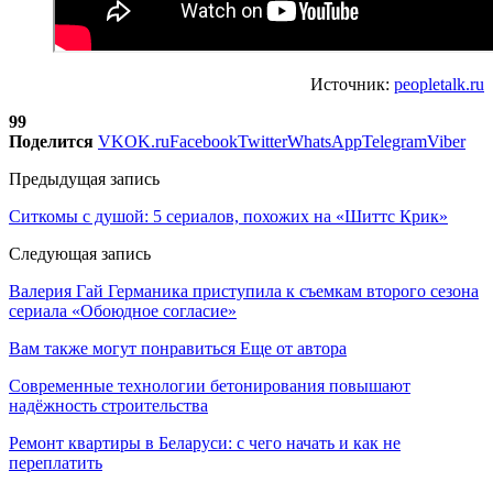
Источник:
peopletalk.ru
99
Поделится
VK
OK.ru
Facebook
Twitter
WhatsApp
Telegram
Viber
Предыдущая запись
Ситкомы с душой: 5 сериалов, похожих на «Шиттс Крик»
Следующая запись
Валерия Гай Германика приступила к съемкам второго сезона
сериала «Обоюдное согласие»
Вам также могут понравиться
Еще от автора
Современные технологии бетонирования повышают
надёжность строительства
Ремонт квартиры в Беларуси: с чего начать и как не
переплатить