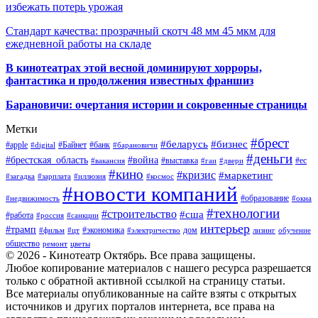
избежать потерь урожая
Стандарт качества: прозрачный скотч 48 мм 45 мкм для
ежедневной работы на складе
В кинотеатрах этой весной доминируют хорроры,
фантастика и продолжения известных франшиз
Барановичи: очертания истории и сокровенные страницы
Метки
#брест
#беларусь
#бизнес
#apple
#Байнет
#банк
#digital
#барановичи
#деньги
#брестская_область
#война
#выставка
#ес
#вакансия
#гаи
#двери
#кино
#кризис
#маркетинг
#загадка
#зарплата
#иллюзия
#космос
#новости компаний
#образование
#недвижимость
#окна
#технологии
#строительство
#сша
#работа
#россия
#санкции
интерьер
#трамп
#экономика
дом
#фильм
#цт
#электричество
лизинг
обучение
общество
ремонт
цветы
© 2026 - Кинотеатр Октябрь. Все права защищены.
Любое копирование материалов с нашего ресурса разрешается
только с обратной активной ссылкой на страницу статьи.
Все материалы опубликованные на сайте взяты с открытых
источников и других порталов интернета, все права на