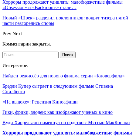
Хорроры продолжают удивлять: малобюджетные фильмы
«Obsession» и «Backrooms» стали…
Новый «Шрек» разделил поклонников: вокруг тизера пятой
части разгорелись споры
Prev
Next
Комментарии закрыты.
Интересное:
Найден режиссёр для нового фильма серии «Кловерфилд»
Брэдли Купер сыграет в следующем фильме Стивена
Спилберга
«На выдохе»: Рецензия Киноафиши
Гики, фрики, злодеи: как изображают ученых в кино
Вуди Харрельсон намекнул на родство с Мэттью МакКонахи
Хорроры продолжают удивлять: малобюджетные фильмы