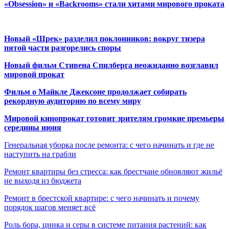
«Obsession» и «Backrooms» стали хитами мирового проката
Новый «Шрек» разделил поклонников: вокруг тизера
пятой части разгорелись споры
Новый фильм Стивена Спилберга неожиданно возглавил
мировой прокат
Фильм о Майкле Джексоне продолжает собирать
рекордную аудиторию по всему миру
Мировой кинопрокат готовит зрителям громкие премьеры
середины июня
Генеральная уборка после ремонта: с чего начинать и где не
наступить на грабли
Ремонт квартиры без стресса: как брестчане обновляют жильё
не выходя из бюджета
Ремонт в брестской квартире: с чего начинать и почему
порядок шагов меняет всё
Роль бора, цинка и серы в системе питания растений: как