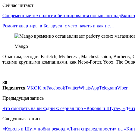
Сейчас читают
Современные технологии бетонирования повышают надёжно
Ремонт квартиры в Беларуси: с чего начать и как не…
Mango
Отметим, сегодня Farfetch, Mytheresa, Matchesfashion, Burberr
такими крупными компаниями, как Net-a-Porter, Yoox, The Outne
88
Поделится
VK
OK.ru
Facebook
Twitter
WhatsApp
Telegram
Viber
Предыдущая запись
Что смотреть на выходных: сериал про «Короля и Шута», «Дей
Следующая запись
«Король и Шут» побил рекорд «Лиги справедливости» на «Ки