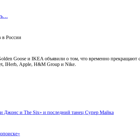
сть…
y, Golden Goose и IKEA объявили о том, что временно прекращают
t, IHerb, Apple, H&M Group и Nike.
зи Джонс и The Six» и последний танец Супер Майка
нопоиске»