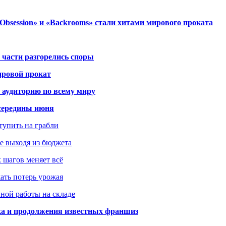
session» и «Backrooms» стали хитами мирового проката
 части разгорелись споры
ировой прокат
 аудиторию по всему миру
середины июня
ступить на грабли
не выходя из бюджета
к шагов меняет всё
жать потерь урожая
вной работы на складе
ка и продолжения известных франшиз