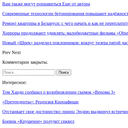
Вам также могут понравиться
Еще от автора
Современные технологии бетонирования повышают надёжность
Ремонт квартиры в Беларуси: с чего начать и как не переплатит
Хорроры продолжают удивлять: малобюджетные фильмы «Obses
Новый «Шрек» разделил поклонников: вокруг тизера пятой час
Prev
Next
Комментарии закрыты.
Интересное:
Том Харди сообщил о возобновлении съемок «Венома 3»
«Претенденты»: Рецензия Киноафиши
Отстаивает свое достоинство: принц Эндрю выдвинул встреч
Боевик «Крушение» получит сиквел