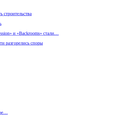
 строительства
ь
sion» и «Backrooms» стали…
ти разгорелись споры
ное…