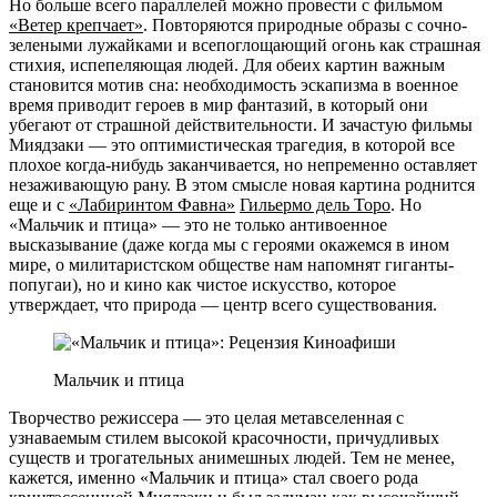
Но больше всего параллелей можно провести с фильмом
«Ветер крепчает»
. Повторяются природные образы с сочно-
зелеными лужайками и всепоглощающий огонь как страшная
стихия, испепеляющая людей. Для обеих картин важным
становится мотив сна: необходимость эскапизма в военное
время приводит героев в мир фантазий, в который они
убегают от страшной действительности. И зачастую фильмы
Миядзаки — это оптимистическая трагедия, в которой все
плохое когда-нибудь заканчивается, но непременно оставляет
незаживающую рану. В этом смысле новая картина роднится
еще и с
«Лабиринтом Фавна»
Гильермо дель Торо
. Но
«Мальчик и птица» — это не только антивоенное
высказывание (даже когда мы с героями окажемся в ином
мире, о милитаристском обществе нам напомнят гиганты-
попугаи), но и кино как чистое искусство, которое
утверждает, что природа — центр всего существования.
Мальчик и птица
Творчество режиссера — это целая метавселенная с
узнаваемым стилем высокой красочности, причудливых
существ и трогательных анимешных людей. Тем не менее,
кажется, именно «Мальчик и птица» стал своего рода