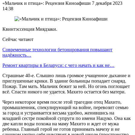
«Мальчик и птица»: Рецензия Киноафиши 7 декабря 2023
14:38
Квинтэссенция Миядзаки.
Сейчас читают
Современные технологии бетонирования повышают
надёжность…
Ремонт квартиры в Беларуси: с чего начать и как не…
Страшные 40-е. Слышно лишь громкое учащенное дыхание и
приглушенные крики. В здание больницы попадает снаряд.
Пожар. Там мать. Мальчик бежит за ней. Но огонь поглощает
всё. Спасти никого не удается. Махито остается без матери.
Через некоторое время после этой трагедии отец Махито,
промышленник, спекулирующий на войне, перевозит семью
за город и устраивается весьма удобно, женившись на
младшей сестре покойной супруги по имени Нацуко. Она как
две капли воды похожа на маму Махито и ждет от мужа
ребенка. Главный герой не готов принимать мачеху и не
слишком уютно себя чувствует в новой школе (пространство