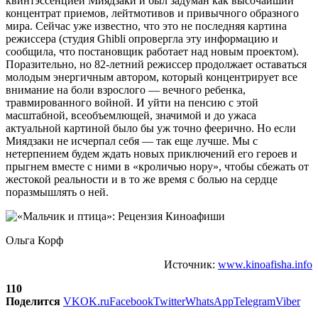
квинтэссенцией Миядзаки и был задуман как высочайший
концентрат приемов, лейтмотивов и привычного образного
мира. Сейчас уже известно, что это не последняя картина
режиссера (студия Ghibli опровергла эту информацию и
сообщила, что постановщик работает над новым проектом).
Поразительно, но 82-летний режиссер продолжает оставаться
молодым энергичным автором, который концентрирует все
внимание на боли взрослого — вечного ребенка,
травмированного войной. И уйти на пенсию с этой
масштабной, всеобъемлющей, значимой и до ужаса
актуальной картиной было бы уж точно феерично. Но если
Миядзаки не исчерпал себя — так еще лучше. Мы с
нетерпением будем ждать новых приключений его героев и
прыгнем вместе с ними в «кроличью нору», чтобы сбежать от
жестокой реальности и в то же время с болью на сердце
поразмышлять о ней.
Ольга Корф
Источник:
www.kinoafisha.info
110
Поделится
VK
OK.ru
Facebook
Twitter
WhatsApp
Telegram
Viber