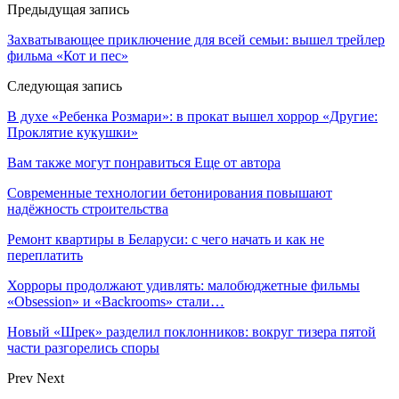
Предыдущая запись
Захватывающее приключение для всей семьи: вышел трейлер
фильма «Кот и пес»
Следующая запись
В духе «Ребенка Розмари»: в прокат вышел хоррор «Другие:
Проклятие кукушки»
Вам также могут понравиться
Еще от автора
Современные технологии бетонирования повышают
надёжность строительства
Ремонт квартиры в Беларуси: с чего начать и как не
переплатить
Хорроры продолжают удивлять: малобюджетные фильмы
«Obsession» и «Backrooms» стали…
Новый «Шрек» разделил поклонников: вокруг тизера пятой
части разгорелись споры
Prev
Next