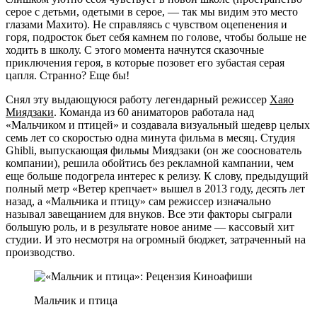
серое с детьми, одетыми в серое, — так мы видим это место
глазами Махито). Не справляясь с чувством оцепенения и
горя, подросток бьет себя камнем по голове, чтобы больше не
ходить в школу. С этого момента начнутся сказочные
приключения героя, в которые позовет его зубастая серая
цапля. Странно? Еще бы!
Снял эту выдающуюся работу легендарный режиссер
Хаяо
Миядзаки
. Команда из 60 аниматоров работала над
«Мальчиком и птицей» и создавала визуальный шедевр целых
семь лет со скоростью одна минута фильма в месяц. Студия
Ghibli, выпускающая фильмы Миядзаки (он же сооснователь
компании), решила обойтись без рекламной кампании, чем
еще больше подогрела интерес к релизу. К слову, предыдущий
полный метр «Ветер крепчает» вышел в 2013 году, десять лет
назад, а «Мальчика и птицу» сам режиссер изначально
называл завещанием для внуков. Все эти факторы сыграли
большую роль, и в результате новое аниме — кассовый хит
студии. И это несмотря на огромный бюджет, затраченный на
производство.
Мальчик и птица