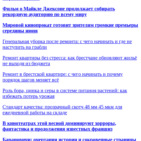
Фильм о Майкле Джексоне продолжает собирать
рекордную аудиторию по всему миру
Мировой кинопрокат готовит зрителям громкие премьеры
середины июня
Генеральная уборка после ремонта: с чего начинать и где не
наступить на грабли
Ремонт квартиры без стресса: как брестчане обновляют жильё
не выходя из бюджета
Ремонт в брестской квартире: с чего начинать и почему
порядок шагов меняет всё
Роль бора, цинка и серы в системе питания растений: как
избежать потерь урожая
Стандарт качества: прозрачный скотч 48 мм 45 мкм для
ежедневной работы на складе
В кинотеатрах этой весной доминируют хорроры,
фантастика и продолжения известных франшиз
Барановичи: очертания истории и сокровенные страницы