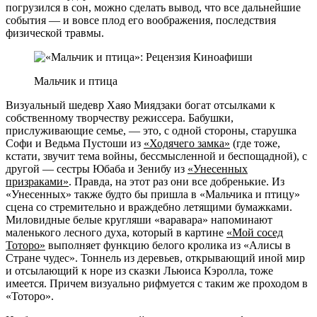
погрузился в сон, можно сделать вывод, что все дальнейшие
события — и вовсе плод его воображения, последствия
физической травмы.
Мальчик и птица
Визуальный шедевр Хаяо Миядзаки богат отсылками к
собственному творчеству режиссера. Бабушки,
прислуживающие семье, — это, с одной стороны, старушка
Софи и Ведьма Пустоши из
«Ходячего замка»
(где тоже,
кстати, звучит тема войны, бессмысленной и беспощадной), с
другой — сестры Юбаба и Зенибу из
«Унесенных
призраками»
. Правда, на этот раз они все добренькие. Из
«Унесенных» также будто бы пришла в «Мальчика и птицу»
сцена со стремительно и враждебно летящими бумажками.
Миловидные белые кругляши «варавара» напоминают
маленького лесного духа, который в картине
«Мой сосед
Тоторо»
выполняет функцию белого кролика из «Алисы в
Стране чудес». Тоннель из деревьев, открывающий иной мир
и отсылающий к норе из сказки Льюиса Кэролла, тоже
имеется. Причем визуально рифмуется с таким же проходом в
«Тоторо».