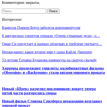
Комментарии закрыты.
Интересное:
Камилла Паркер-Боулз заболела коронавирусом
8 закулисных секретов сериала «Очень странные дела», о…
Омар Си предстает в разных обличьях в трейлере третьего…
Неожиданно: какое второе имя у сына Кайли Дженнер
53-летняя Татьяна Буланова намекнула на скорую свадьбу
Хорроры продолжают удивлять: малобюджетные фильмы
«Obsession» и «Backrooms» стали хитами мирового проката
Новый «Шрек» разделил поклонников: вокруг тизера
пятой части разгорелись споры
Новый фильм Стивена Спилберга неожиданно возглавил
мировой прокат