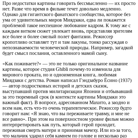
Про недостатки картины говорить бессмысленно — их просто
нет. Разве что время в фильме течет довольно медленно.
Однако для гигантского фанатского сообщества, которое без
ума от удивительных миров Миядзаки, едва ли покажется
проблемой такое неспешное любование кадром. К тому же с
каждым витком сюжет увлекает вновь, представляя зрителям
все более и более смелый полет фантазии. Режиссер
кропотливо оставляет тут и там лакуны, тонко рассуждая о
непознаваемости человеческой природы. Например, загадкой
будет смысл послания, оставленного мамой сыну.
«Как поживаете?» — это не только оригинальное название
картины, которое студия Ghibli почему-то изменила для
мирового проката, но и одноименная книга, любимая
Миядзаки с детства. Роман написал Гэндзабуро Ёсино (1937)
— автор подростковых историй и детских сказок,
выступавший против милитаризации Японии и отбывавший
за это тюремный срок (в контексте картины Миядзаки это
важный факт). В вопросе, адресованном Махито, а заодно и
всем нам, есть что-то очень терапевтическое. Режиссер будто
говорит нам: «Я знаю, что вы переживаете травму, и мне не
все равно». При этом на поверхностном уровне фильм можно
интерпретировать как путь, который герой проходит,
переживая смерть матери и принимая мачеху. Или из-за того,
что мальчик ударил себя камнем по голове и несколько раз