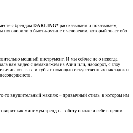
месте с брендом
DARLING*
рассказываем и показываем,
ы поговорили о бьюти-рутине с человеком, который знает обо
ствительно мощный инструмент. И мы сейчас не о некогда
а вам видео с демакияжем из Азии или, наоборот, с глоу-
величивают глаза и губы с помощью искусственных накладок и
 несовершенств.
кого-то внушительный макияж – привычный стиль, в котором им
оворит как минимум тренд на заботу о коже и себе в целом.