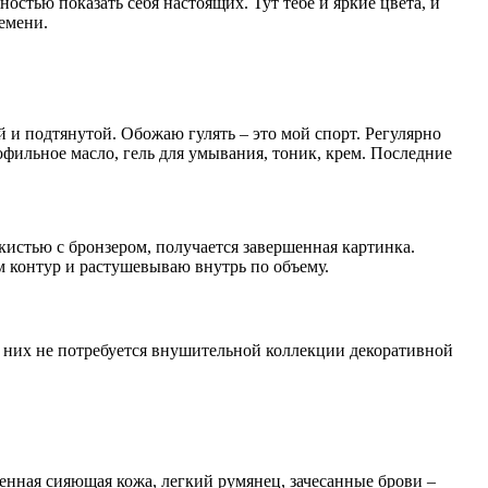
остью показать себя настоящих. Тут тебе и яркие цвета, и
емени.
й и подтянутой. Обожаю гулять – это мой спорт. Регулярно
офильное масло, гель для умывания, тоник, крем. Последние
кистью с бронзером, получается завершенная картинка.
м контур и растушевываю внутрь по объему.
я них не потребуется внушительной коллекции декоративной
ненная сияющая кожа, легкий румянец, зачесанные брови –