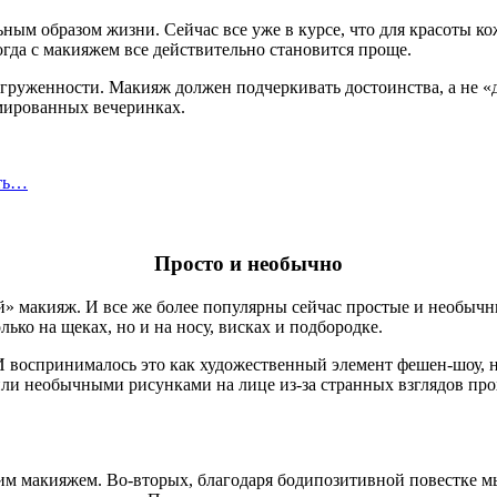
ным образом жизни. Сейчас все уже в курсе, что для красоты ко
огда с макияжем все действительно становится проще.
регруженности. Макияж должен подчеркивать достоинства, а не 
юмированных вечеринках.
сть…
Просто и необычно
й» макияж. И все же более популярны сейчас простые и необычн
лько на щеках, но и на носу, висках и подбородке.
И воспринималось это как художественный элемент фешен-шоу, н
ли необычными рисунками на лице из-за странных взглядов прох
чшим макияжем. Во-вторых, благодаря бодипозитивной повестке 