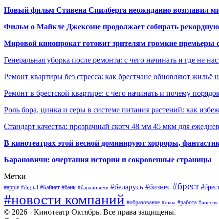
Новый фильм Стивена Спилберга неожиданно возглавил м
Фильм о Майкле Джексоне продолжает собирать рекордную
Мировой кинопрокат готовит зрителям громкие премьеры 
Генеральная уборка после ремонта: с чего начинать и где не на
Ремонт квартиры без стресса: как брестчане обновляют жильё 
Ремонт в брестской квартире: с чего начинать и почему порядо
Роль бора, цинка и серы в системе питания растений: как избе
Стандарт качества: прозрачный скотч 48 мм 45 мкм для ежедне
В кинотеатрах этой весной доминируют хорроры, фантасти
Барановичи: очертания истории и сокровенные страницы
Метки
#брест
#беларусь
#бизнес
#брес
#apple
#Байнет
#банк
#digital
#барановичи
#новости компаний
#образование
#работа
#окна
#россия
© 2026 - Кинотеатр Октябрь. Все права защищены.