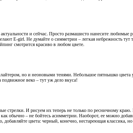
ет актуальности и сейчас. Просто размашисто нанесите любимые 
елают E-girl. Не думайте о симметрии – легкая небрежность тут т
йпинг смотрится красиво в любом цвете.
айлайтером, но и неоновыми тенями. Небольшое пятнышко цвета 
 подвижное веко – тут уж дело вкуса!
ые стрелки. И рисуем их теперь не только по ресничному краю. 
 как обычно – не бойтесь асимметрии. Наоборот, ее можно добав
но, добавляйте цвета: черный, конечно, нестареющая классика, но