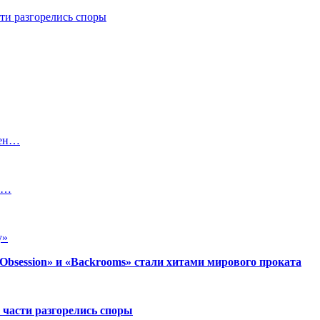
ти разгорелись споры
цен…
,…
у»
session» и «Backrooms» стали хитами мирового проката
 части разгорелись споры