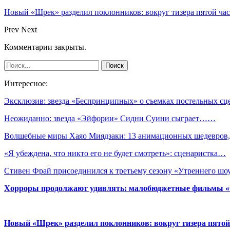
Новый «Шрек» разделил поклонников: вокруг тизера пятой час
Prev
Next
Комментарии закрыты.
Интересное:
Эксклюзив: звезда «Беспринципных» о съемках постельных с
Неожиданно: звезда «Эйфории» Сидни Суини сыграет……
Волшебные миры Хаяо Миядзаки: 13 анимационных шедевров
«Я убеждена, что никто его не будет смотреть»: сценаристка…
Стивен Фрай присоединился к третьему сезону «Утреннего шо
Хорроры продолжают удивлять: малобюджетные фильмы «Ob
Новый «Шрек» разделил поклонников: вокруг тизера пятой