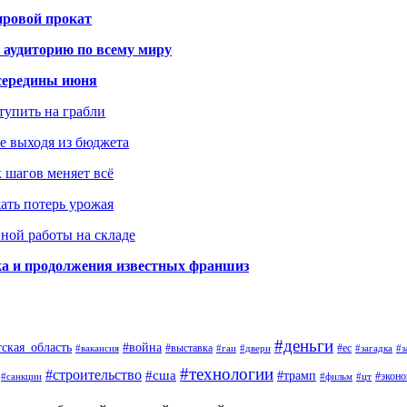
ировой прокат
 аудиторию по всему миру
середины июня
ступить на грабли
не выходя из бюджета
к шагов меняет всё
жать потерь урожая
вной работы на складе
ка и продолжения известных франшиз
#деньги
тская_область
#война
#выставка
#ес
#вакансия
#гаи
#двери
#загадка
#з
#технологии
#строительство
#сша
#трамп
#экон
#санкции
#фильм
#цт