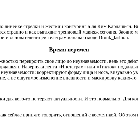
по линейке стрелки и жесткий контуринг а-ля Ким Кардашьян. В
ся странно и как выглядит трендовый макияж сегодня. Заодно м
ой и основательницей телеграм-канала о моде Drunk_fashion.
Время перемен
жностью перекроить свое лицо до неузнаваемости, ведь это дей
рдашьян. Наверняка лента «Инстаграм» или «Тикток» подкидывал
 неузнаваемости: корректируют форму лица и носа, визуально у
ие, а не ощутимое изменение внешности и маскировку каких-то
ки для кого-то не теряют актуальности. И это нормально! Для 
ак сейчас принято говорить, отношений с косметикой. Об этом г