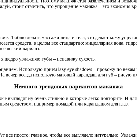
 индивидуальность. Поэтому макияж стал развлечением и возможн
жалуй, стоит отметить, что упрощение макияжа – это экономия вр
вие. Люблю делать массажи лица и тела, это делает кожу упруго
ается средств, в целом все стандартно: мицеллярная вода, гидр
ее легкий вариант.
е я щедро увлажняю губы – ненавижу сухость.
цанием. Использую прием lazy eye shadows – провожу по векам 
На вечер всегда использую матовый карандаш для губ – рисую и
Немного трендовых вариантов макияжа
ые выглядят ну очень стильно и которые легко повторить. И дл
ным средством, например помадой или карандашом для глаз.
ут все просто: главное, чтобы все выглядело натурально. Увлаж