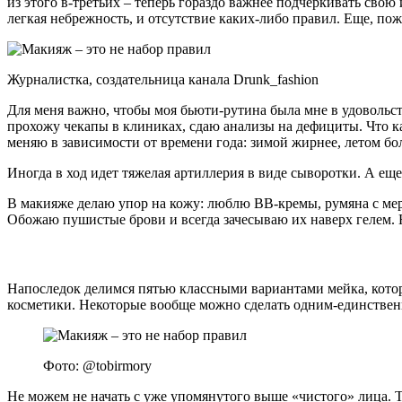
из этого в-третьих – теперь гораздо важнее подчеркивать свою
легкая небрежность, и отсутствие каких-либо правил. Еще, по
Журналистка, создательница канала Drunk_fashion
Для меня важно, чтобы моя бьюти-рутина была мне в удовольст
прохожу чекапы в клиниках, сдаю анализы на дефициты. Что кас
меняю в зависимости от времени года: зимой жирнее, летом бол
Иногда в ход идет тяжелая артиллерия в виде сыворотки. А ещ
В макияже делаю упор на кожу: люблю BB-кремы, румяна с мер
Обожаю пушистые брови и всегда зачесываю их наверх гелем. 
Напоследок делимся пятью классными вариантами мейка, котор
косметики. Некоторые вообще можно сделать одним-единствен
Фото: @tobirmory
Не можем не начать с уже упомянутого выше «чистого» лица. Т