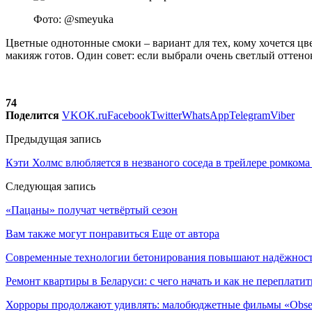
Фото: @smeyuka
Цветные однотонные смоки – вариант для тех, кому хочется цве
макияж готов. Один совет: если выбрали очень светлый оттено
74
Поделится
VK
OK.ru
Facebook
Twitter
WhatsApp
Telegram
Viber
Предыдущая запись
Кэти Холмс влюбляется в незваного соседа в трейлере ромком
Следующая запись
«Пацаны» получат четвёртый сезон
Вам также могут понравиться
Еще от автора
Современные технологии бетонирования повышают надёжность
Ремонт квартиры в Беларуси: с чего начать и как не переплатит
Хорроры продолжают удивлять: малобюджетные фильмы «Obses