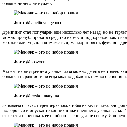
больше ничего не нужно.
Фото: @lapetitevengeance
Дрейпинг стал популярен еще несколько лет назад, но не теря
можно продублировать средство на нос и подбородок, как это д
коралловый, «цыплячий» желтый, мандариновый, фуксия – дре
Фото: @posvoemu
Акцент на внутреннем уголке глаза можно делать не только х
большей нарядности, всегда можно добавить немного сияния на
Фото: @trosko_maryana
Забываем о часах перед зеркалом, чтобы вывести идеально ровн
под бровью и опускайте кончик ниже внешнего уголка глаза. И
стрелку и нарисовать ее наоборот – снизу, а не сверху. И конеч