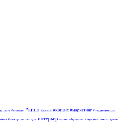
#кино
#кризис
#маркетинг
арплата
#иллюзия
#космос
#недвижимость
интерьер
омика
дом
общество
#электричество
лизинг
обучение
ремонт
цветы