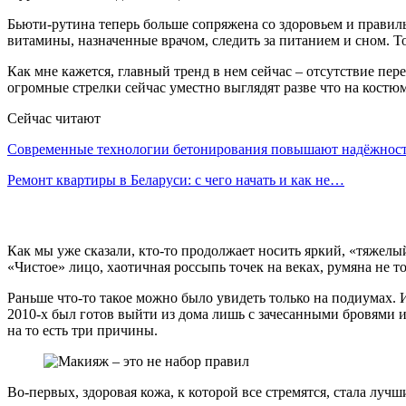
Бьюти-рутина теперь больше сопряжена со здоровьем и правиль
витамины, назначенные врачом, следить за питанием и сном. Т
Как мне кажется, главный тренд в нем сейчас – отсутствие пе
огромные стрелки сейчас уместно выглядят разве что на кост
Сейчас читают
Современные технологии бетонирования повышают надёжно
Ремонт квартиры в Беларуси: с чего начать и как не…
Как мы уже сказали, кто-то продолжает носить яркий, «тяжелы
«Чистое» лицо, хаотичная россыпь точек на веках, румяна не то
Раньше что-то такое можно было увидеть только на подиумах. 
2010-х был готов выйти из дома лишь с зачесанными бровями и
на то есть три причины.
Во-первых, здоровая кожа, к которой все стремятся, стала лу