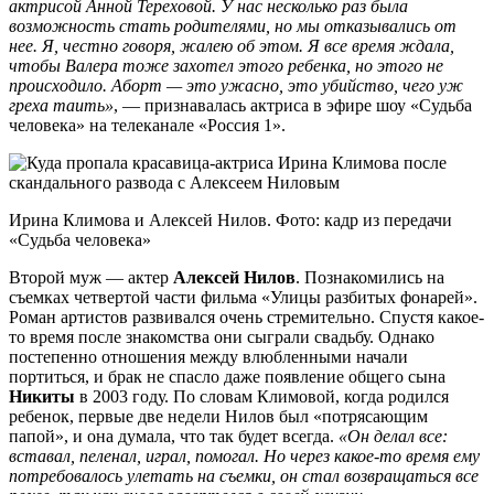
актрисой Анной Тереховой. У нас несколько раз была
возможность стать родителями, но мы отказывались от
нее. Я, честно говоря, жалею об этом. Я все время ждала,
чтобы Валера тоже захотел этого ребенка, но этого не
происходило. Аборт — это ужасно, это убийство, чего уж
греха таить»
, — признавалась актриса в эфире шоу «Судьба
человека» на телеканале «Россия 1».
Ирина Климова и Алексей Нилов. Фото: кадр из передачи
«Судьба человека»
Второй муж — актер
Алексей Нилов
. Познакомились на
съемках четвертой части фильма «Улицы разбитых фонарей».
Роман артистов развивался очень стремительно. Спустя какое-
то время после знакомства они сыграли свадьбу. Однако
постепенно отношения между влюбленными начали
портиться, и брак не спасло даже появление общего сына
Никиты
в 2003 году. По словам Климовой, когда родился
ребенок, первые две недели Нилов был «потрясающим
папой», и она думала, что так будет всегда.
«Он делал все:
вставал, пеленал, играл, помогал. Но через какое-то время ему
потребовалось улетать на съемки, он стал возвращаться все