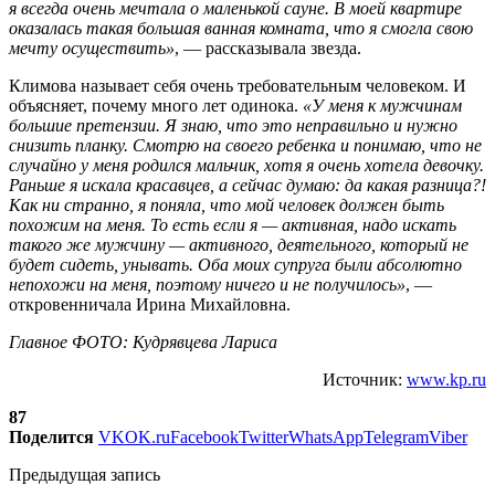
я всегда очень мечтала о маленькой сауне. В моей квартире
оказалась такая большая ванная комната, что я смогла свою
мечту осуществить»
, — рассказывала звезда.
Климова называет себя очень требовательным человеком. И
объясняет, почему много лет одинока.
«У меня к мужчинам
большие претензии. Я знаю, что это неправильно и нужно
снизить планку. Смотрю на своего ребенка и понимаю, что не
случайно у меня родился мальчик, хотя я очень хотела девочку.
Раньше я искала красавцев, а сейчас думаю: да какая разница?!
Как ни странно, я поняла, что мой человек должен быть
похожим на меня. То есть если я — активная, надо искать
такого же мужчину — активного, деятельного, который не
будет сидеть, унывать. Оба моих супруга были абсолютно
непохожи на меня, поэтому ничего и не получилось»
, —
откровенничала Ирина Михайловна.
Главное ФОТО: Кудрявцева Лариса
Источник:
www.kp.ru
87
Поделится
VK
OK.ru
Facebook
Twitter
WhatsApp
Telegram
Viber
Предыдущая запись