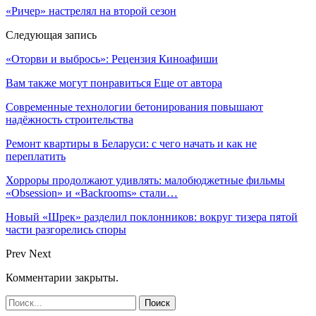
«Ричер» настрелял на второй сезон
Следующая запись
«Оторви и выбрось»: Рецензия Киноафиши
Вам также могут понравиться
Еще от автора
Современные технологии бетонирования повышают
надёжность строительства
Ремонт квартиры в Беларуси: с чего начать и как не
переплатить
Хорроры продолжают удивлять: малобюджетные фильмы
«Obsession» и «Backrooms» стали…
Новый «Шрек» разделил поклонников: вокруг тизера пятой
части разгорелись споры
Prev
Next
Комментарии закрыты.