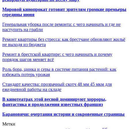
Мировой кинопрокат готовит зрителям громкие премьеры
середины июня
Генеральная уборка после ремонта: с чего начинать и где не
наступить на грабли
Ремонт квартиры без стресса: как брестчане обновляют жильё
не выходя из бюджета
Ремонт в брестской квартире: с чего начинать и почему
порядок шагов меняет всё
Роль бора, цинка и серы в системе питания растений: как
избежать потерь урожая
Стандарт качества: прозрачный скотч 48 мм 45 мкм для
ежедневной работы на складе
В кинотеатрах этой весной доминируют хорроры,
фантастика и продолжения известных франшиз
Барановичи: очертания истории и сокровенные страницы
Метки