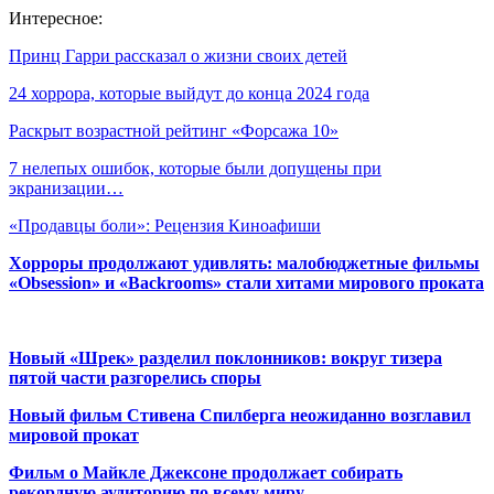
Интересное:
Принц Гарри рассказал о жизни своих детей
24 хоррора, которые выйдут до конца 2024 года
Раскрыт возрастной рейтинг «Форсажа 10»
7 нелепых ошибок, которые были допущены при
экранизации…
«Продавцы боли»: Рецензия Киноафиши
Хорроры продолжают удивлять: малобюджетные фильмы
«Obsession» и «Backrooms» стали хитами мирового проката
Новый «Шрек» разделил поклонников: вокруг тизера
пятой части разгорелись споры
Новый фильм Стивена Спилберга неожиданно возглавил
мировой прокат
Фильм о Майкле Джексоне продолжает собирать
рекордную аудиторию по всему миру