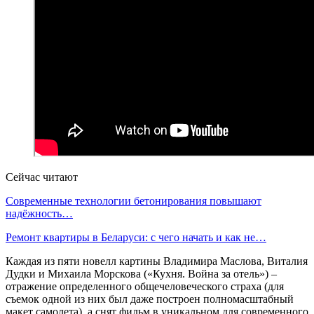
Сейчас читают
Современные технологии бетонирования повышают
надёжность…
Ремонт квартиры в Беларуси: с чего начать и как не…
Каждая из пяти новелл картины Владимира Маслова, Виталия
Дудки и Михаила Морскова («Кухня. Война за отель») –
отражение определенного общечеловеческого страха (для
съемок одной из них был даже построен полномасштабный
макет самолета), а снят фильм в уникальном для современного