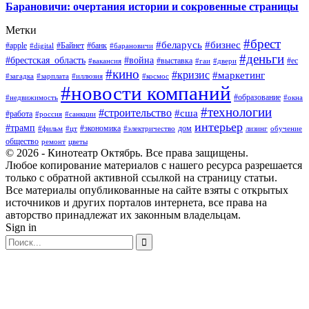
Барановичи: очертания истории и сокровенные страницы
Метки
#брест
#беларусь
#бизнес
#apple
#Байнет
#банк
#digital
#барановичи
#деньги
#брестская_область
#война
#выставка
#ес
#вакансия
#гаи
#двери
#кино
#кризис
#маркетинг
#загадка
#зарплата
#иллюзия
#космос
#новости компаний
#образование
#недвижимость
#окна
#технологии
#строительство
#сша
#работа
#россия
#санкции
интерьер
#трамп
#экономика
дом
#фильм
#цт
#электричество
лизинг
обучение
общество
ремонт
цветы
© 2026 - Кинотеатр Октябрь. Все права защищены.
Любое копирование материалов с нашего ресурса разрешается
только с обратной активной ссылкой на страницу статьи.
Все материалы опубликованные на сайте взяты с открытых
источников и других порталов интернета, все права на
авторство принадлежат их законным владельцам.
Sign in