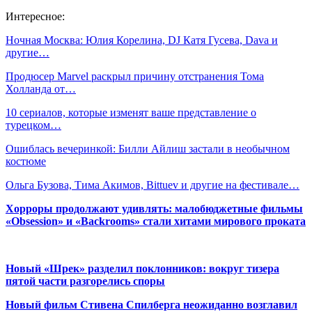
Интересное:
Ночная Москва: Юлия Корелина, DJ Катя Гусева, Dava и
другие…
Продюсер Marvel раскрыл причину отстранения Тома
Холланда от…
10 сериалов, которые изменят ваше представление о
турецком…
Ошиблась вечеринкой: Билли Айлиш застали в необычном
костюме
Ольга Бузова, Тима Акимов, Bittuev и другие на фестивале…
Хорроры продолжают удивлять: малобюджетные фильмы
«Obsession» и «Backrooms» стали хитами мирового проката
Новый «Шрек» разделил поклонников: вокруг тизера
пятой части разгорелись споры
Новый фильм Стивена Спилберга неожиданно возглавил