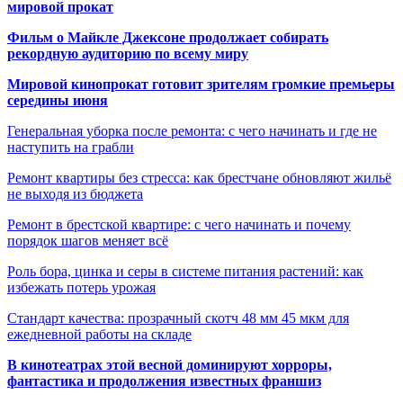
мировой прокат
Фильм о Майкле Джексоне продолжает собирать
рекордную аудиторию по всему миру
Мировой кинопрокат готовит зрителям громкие премьеры
середины июня
Генеральная уборка после ремонта: с чего начинать и где не
наступить на грабли
Ремонт квартиры без стресса: как брестчане обновляют жильё
не выходя из бюджета
Ремонт в брестской квартире: с чего начинать и почему
порядок шагов меняет всё
Роль бора, цинка и серы в системе питания растений: как
избежать потерь урожая
Стандарт качества: прозрачный скотч 48 мм 45 мкм для
ежедневной работы на складе
В кинотеатрах этой весной доминируют хорроры,
фантастика и продолжения известных франшиз