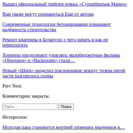
Вышел официальный трейлер новых «Супербратьев Марио»
Вам также могут понравиться
Еще от автора
Современные технологии бетонирования повышают
надёжность строительства
Ремонт квартиры в Беларуси: с чего начать и как не
переплатить
Хорроры продолжают удивлять: малобюджетные фильмы
«Obsession» и «Backrooms» стали…
Новый «Шрек» разделил поклонников: вокруг тизера пятой
части разгорелись споры
Prev
Next
Комментарии закрыты.
Интересное:
Молодая пара становится жертвой зловещих язычников в…