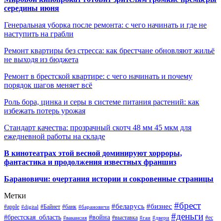
середины июня
Генеральная уборка после ремонта: с чего начинать и где не
наступить на грабли
Ремонт квартиры без стресса: как брестчане обновляют жильё
не выходя из бюджета
Ремонт в брестской квартире: с чего начинать и почему
порядок шагов меняет всё
Роль бора, цинка и серы в системе питания растений: как
избежать потерь урожая
Стандарт качества: прозрачный скотч 48 мм 45 мкм для
ежедневной работы на складе
В кинотеатрах этой весной доминируют хорроры,
фантастика и продолжения известных франшиз
Барановичи: очертания истории и сокровенные страницы
Метки
#брест
#беларусь
#бизнес
#apple
#Байнет
#банк
#digital
#барановичи
#деньги
#брестская_область
#война
#выставка
#ес
#вакансия
#гаи
#двери