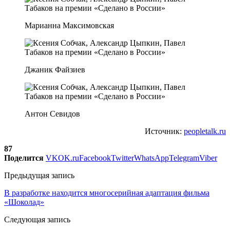
Марианна Максимовская
Джаник Файзиев
Антон Севидов
Источник:
peopletalk.ru
87
Поделится
VK
OK.ru
Facebook
Twitter
WhatsApp
Telegram
Viber
Предыдущая запись
В разработке находится многосерийная адаптация фильма
«Шоколад»
Следующая запись