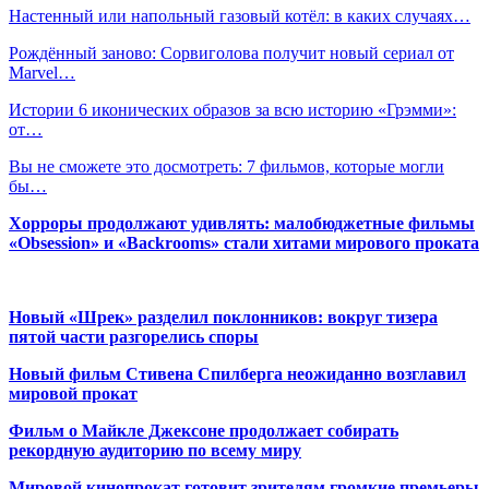
Настенный или напольный газовый котёл: в каких случаях…
Рождённый заново: Сорвиголова получит новый сериал от
Marvel…
Истории 6 иконических образов за всю историю «Грэмми»:
от…
Вы не сможете это досмотреть: 7 фильмов, которые могли
бы…
Хорроры продолжают удивлять: малобюджетные фильмы
«Obsession» и «Backrooms» стали хитами мирового проката
Новый «Шрек» разделил поклонников: вокруг тизера
пятой части разгорелись споры
Новый фильм Стивена Спилберга неожиданно возглавил
мировой прокат
Фильм о Майкле Джексоне продолжает собирать
рекордную аудиторию по всему миру
Мировой кинопрокат готовит зрителям громкие премьеры