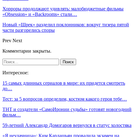
Хорроры продолжают удивлять: малобюджетные фильмы
«Obsession» и «Backrooms» стали…
Новый «Шрек» разделил поклонников: вокруг тизера пятой
части разгорелись споры
Prev
Next
Комментарии закрыты.
Интересное:
15 самых длинных сериалов в мире: их придется смотреть
до…
Тест: за 5 вопросов определим, костюм какого героя тебе…
ТНТ и создатели «СамоИронии судьбы» готовят новогодний
фильм…
59-летний Александр Домогаров вернулся в статус холостяка
«Я неудачница»: Ким Кардашьян провалила экзамен на