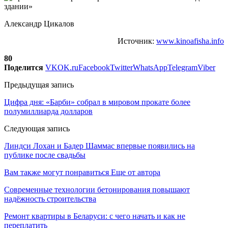
Александр Цикалов
Источник:
www.kinoafisha.info
80
Поделится
VK
OK.ru
Facebook
Twitter
WhatsApp
Telegram
Viber
Предыдущая запись
Цифра дня: «Барби» собрал в мировом прокате более
полумиллиарда долларов
Следующая запись
Линдси Лохан и Бадер Шаммас впервые появились на
публике после свадьбы
Вам также могут понравиться
Еще от автора
Современные технологии бетонирования повышают
надёжность строительства
Ремонт квартиры в Беларуси: с чего начать и как не
переплатить