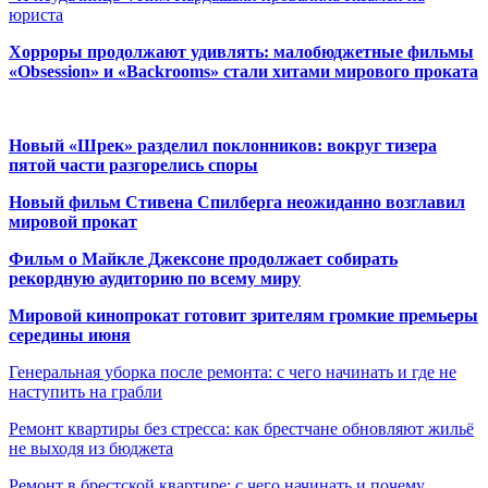
юриста
Хорроры продолжают удивлять: малобюджетные фильмы
«Obsession» и «Backrooms» стали хитами мирового проката
Новый «Шрек» разделил поклонников: вокруг тизера
пятой части разгорелись споры
Новый фильм Стивена Спилберга неожиданно возглавил
мировой прокат
Фильм о Майкле Джексоне продолжает собирать
рекордную аудиторию по всему миру
Мировой кинопрокат готовит зрителям громкие премьеры
середины июня
Генеральная уборка после ремонта: с чего начинать и где не
наступить на грабли
Ремонт квартиры без стресса: как брестчане обновляют жильё
не выходя из бюджета
Ремонт в брестской квартире: с чего начинать и почему