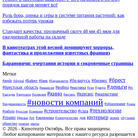
порядок шагов меняет всё
Роль бора, цинка и серы в системе питания растений: как
избежать потерь урожая
Стандарт качества: прозрачный скотч 48 мм 45 мкм для
ежедневной работы на складе
В кинотеатрах этой весной доминируют хорроры,
фантастика и продолжения известных франшиз
Барановичи: очертания истории и сокровенные страницы
Метки
#брест
#беларусь
#бизнес
#apple
#Байнет
#банк
#digital
#барановичи
#деньги
#брестская_область
#война
#выставка
#ес
#вакансия
#гаи
#двери
#кино
#кризис
#маркетинг
#загадка
#зарплата
#иллюзия
#космос
#новости компаний
#образование
#недвижимость
#окна
#технологии
#строительство
#сша
#работа
#россия
#санкции
интерьер
#трамп
#экономика
дом
#фильм
#цт
#электричество
лизинг
обучение
общество
ремонт
цветы
© 2026 - Кинотеатр Октябрь. Все права защищены.
Любое копирование материалов с нашего ресурса разрешается