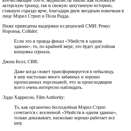
впечатляющие 100%. Журналисты хвалят как основную
актерскую троицу, так и свежую запутанную историю,
ставшую гораздо ярче, благодаря двум звездным новичкам в
лице Мэрил Стрип и Пола Радда.
Ниже приведены выдержки из рецензий СМИ: Ремус
Норонья, Collider:
Если это и правда финал «Убийств в одном
здании», то, по крайней мере, это будет достойная
концовка сериала.
Джош Белл, CBR:
Даже когда сюжет трансформируется в небылицу,
в шоу настолько много забавных и хорошо
прописанных персонажей, что за происходящим
всего очень интересно наблюдать.
Эдди Харрисон, Film Authority:
То, как органично бесподобная Мэрил Стрип
сочетается с вселенной «Убийств в одном здании»,
только доказывает, насколько хорошо работает все
шоу.