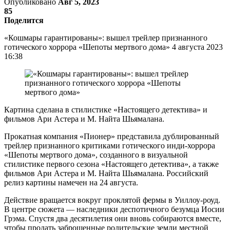
Опубликовано
Авг 5, 2023
85
Поделится
«Кошмары гарантированы»: вышел трейлер признанного
готического хоррора «Шепоты мертвого дома» 4 августа 2023
16:38
Картина сделана в стилистике «Настоящего детектива» и
фильмов Ари Астера и М. Найта Шьямалана.
Прокатная компания «Пионер» представила дублированный
трейлер признанного критиками готического инди-хоррора
«Шепоты мертвого дома», созданного в визуальной
стилистике первого сезона «Настоящего детектива», а также
фильмов Ари Астера и М. Найта Шьямалана. Российский
релиз картины намечен на 24 августа.
Действие вращается вокруг проклятой фермы в Уиллоу-роуд.
В центре сюжета — наследники деспотичного безумца Иосии
Грэма. Спустя два десятилетия они вновь собираются вместе,
чтобы продать заброшенные родительские земли местной