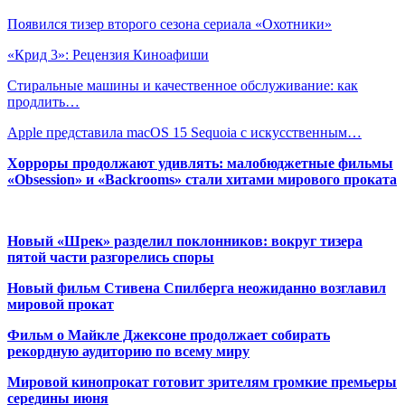
Появился тизер второго сезона сериала «Охотники»
«Крид 3»: Рецензия Киноафиши
Стиральные машины и качественное обслуживание: как
продлить…
Apple представила macOS 15 Sequoia с искусственным…
Хорроры продолжают удивлять: малобюджетные фильмы
«Obsession» и «Backrooms» стали хитами мирового проката
Новый «Шрек» разделил поклонников: вокруг тизера
пятой части разгорелись споры
Новый фильм Стивена Спилберга неожиданно возглавил
мировой прокат
Фильм о Майкле Джексоне продолжает собирать
рекордную аудиторию по всему миру
Мировой кинопрокат готовит зрителям громкие премьеры
середины июня