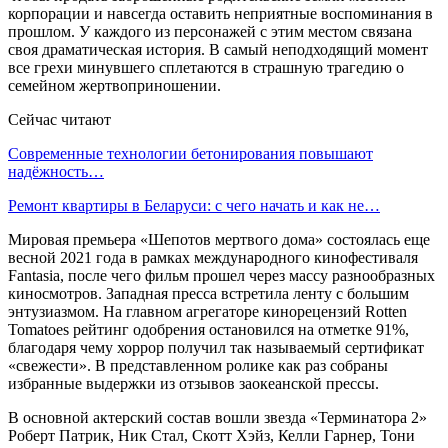
корпорации и навсегда оставить неприятные воспоминания в
прошлом. У каждого из персонажей с этим местом связана
своя драматическая история. В самый неподходящий момент
все грехи минувшего сплетаются в страшную трагедию о
семейном жертвоприношении.
Сейчас читают
Современные технологии бетонирования повышают
надёжность…
Ремонт квартиры в Беларуси: с чего начать и как не…
Мировая премьера «Шепотов мертвого дома» состоялась еще
весной 2021 года в рамках международного кинофестиваля
Fantasia, после чего фильм прошел через массу разнообразных
киносмотров. Западная пресса встретила ленту с большим
энтузиазмом. На главном агрегаторе кинорецензий Rotten
Tomatoes рейтинг одобрения остановился на отметке 91%,
благодаря чему хоррор получил так называемый сертификат
«свежести». В представленном ролике как раз собраны
избранные выдержки из отзывов заокеанской прессы.
В основной актерский состав вошли звезда «Терминатора 2»
Роберт Патрик, Ник Стал, Скотт Хэйз, Келли Гарнер, Тони