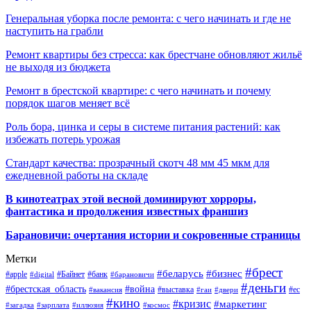
Генеральная уборка после ремонта: с чего начинать и где не
наступить на грабли
Ремонт квартиры без стресса: как брестчане обновляют жильё
не выходя из бюджета
Ремонт в брестской квартире: с чего начинать и почему
порядок шагов меняет всё
Роль бора, цинка и серы в системе питания растений: как
избежать потерь урожая
Стандарт качества: прозрачный скотч 48 мм 45 мкм для
ежедневной работы на складе
В кинотеатрах этой весной доминируют хорроры,
фантастика и продолжения известных франшиз
Барановичи: очертания истории и сокровенные страницы
Метки
#брест
#беларусь
#бизнес
#apple
#Байнет
#банк
#digital
#барановичи
#деньги
#брестская_область
#война
#выставка
#ес
#вакансия
#гаи
#двери
#кино
#кризис
#маркетинг
#загадка
#зарплата
#иллюзия
#космос