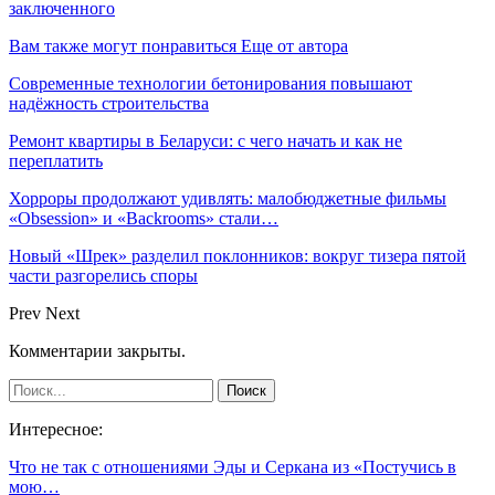
заключенного
Вам также могут понравиться
Еще от автора
Современные технологии бетонирования повышают
надёжность строительства
Ремонт квартиры в Беларуси: с чего начать и как не
переплатить
Хорроры продолжают удивлять: малобюджетные фильмы
«Obsession» и «Backrooms» стали…
Новый «Шрек» разделил поклонников: вокруг тизера пятой
части разгорелись споры
Prev
Next
Комментарии закрыты.
Интересное:
Что не так с отношениями Эды и Серкана из «Постучись в
мою…