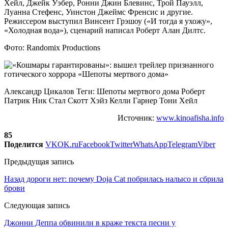
Хейл, Джейк Уэбер, Ронни Джин Блевинс, Трой Пауэлл,
Луанна Стефенс, Уинстон Джеймс Френсис и другие.
Режиссером выступил Винсент Грэшоу («И тогда я ухожу»,
«Холодная вода»), сценарий написал Роберт Алан Дилтс.
Фото: Randomix Productions
Александр Цикалов Теги: Шепоты мертвого дома Роберт
Патрик Ник Стал Скотт Хэйз Келли Гарнер Тони Хейл
Источник:
www.kinoafisha.info
85
Поделится
VK
OK.ru
Facebook
Twitter
WhatsApp
Telegram
Viber
Предыдущая запись
Назад дороги нет: почему Doja Cat побрилась налысо и сбрила
брови
Следующая запись
Джонни Деппа обвинили в краже текста песни у