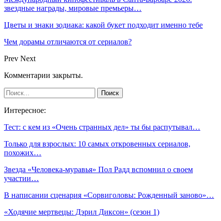
звездные награды, мировые премьеры…
Цветы и знаки зодиака: какой букет подходит именно тебе
Чем дорамы отличаются от сериалов?
Prev
Next
Комментарии закрыты.
Интересное:
Тест: с кем из «Очень странных дел» ты бы распутывал…
Только для взрослых: 10 самых откровенных сериалов,
похожих…
Звезда «Человека-муравья» Пол Радд вспомнил о своем
участии…
В написании сценария «Сорвиголовы: Рожденный заново»…
«Ходячие мертвецы: Дэрил Диксон» (сезон 1)