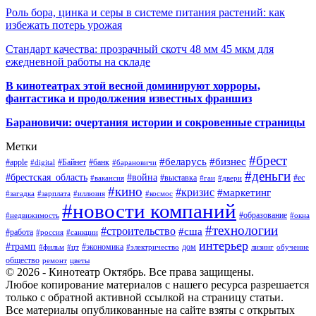
Роль бора, цинка и серы в системе питания растений: как
избежать потерь урожая
Стандарт качества: прозрачный скотч 48 мм 45 мкм для
ежедневной работы на складе
В кинотеатрах этой весной доминируют хорроры,
фантастика и продолжения известных франшиз
Барановичи: очертания истории и сокровенные страницы
Метки
#брест
#беларусь
#бизнес
#apple
#Байнет
#банк
#digital
#барановичи
#деньги
#брестская_область
#война
#выставка
#ес
#вакансия
#гаи
#двери
#кино
#кризис
#маркетинг
#загадка
#зарплата
#иллюзия
#космос
#новости компаний
#образование
#недвижимость
#окна
#технологии
#строительство
#сша
#работа
#россия
#санкции
интерьер
#трамп
#экономика
дом
#фильм
#цт
#электричество
лизинг
обучение
общество
ремонт
цветы
© 2026 - Кинотеатр Октябрь. Все права защищены.
Любое копирование материалов с нашего ресурса разрешается
только с обратной активной ссылкой на страницу статьи.
Все материалы опубликованные на сайте взяты с открытых