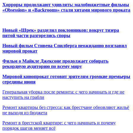
Хорроры продолжают удивлять: малобюджетные фильмы
«Obsession» и «Backrooms» стали хитами мирового проката
Новый «Шрек» разделил поклонников: вокруг тизера
пятой части разгорелись споры
Новый фильм Стивена Спилберга неожиданно возглавил
мировой прокат
Фильм о Майкле Джексоне продолжает собирать
рекордную аудиторию по всему миру
Мировой кинопрокат готовит зрителям громкие премьеры
середины июня
Генеральная уборка после ремонта: с чего начинать и где не
наступить на грабли
Ремонт квартиры без стресса: как брестчане обновляют жильё
не выходя из бюджета
Ремонт в брестской квартире: с чего начинать и почему
порядок шагов меняет всё