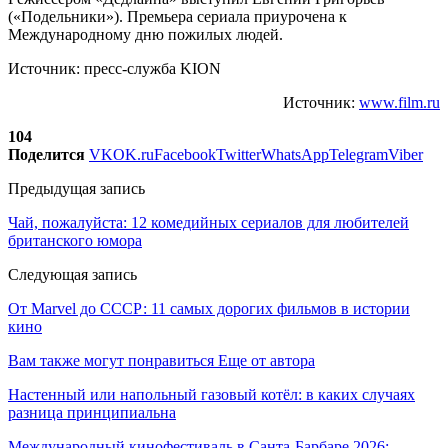
(«Подельники»). Премьера сериала приурочена к
Международному дню пожилых людей.
Источник: пресс-служба KION
Источник:
www.film.ru
104
Поделится
VK
OK.ru
Facebook
Twitter
WhatsApp
Telegram
Viber
Предыдущая запись
Чай, пожалуйста: 12 комедийных сериалов для любителей
британского юмора
Следующая запись
От Marvel до СССР: 11 самых дорогих фильмов в истории
кино
Вам также могут понравиться
Еще от автора
Настенный или напольный газовый котёл: в каких случаях
разница принципиальна
Международный кинофестиваль в Санта-Барбаре 2026: