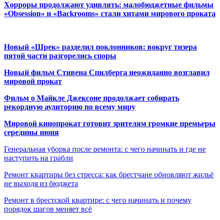
Хорроры продолжают удивлять: малобюджетные фильмы
«Obsession» и «Backrooms» стали хитами мирового проката
Новый «Шрек» разделил поклонников: вокруг тизера
пятой части разгорелись споры
Новый фильм Стивена Спилберга неожиданно возглавил
мировой прокат
Фильм о Майкле Джексоне продолжает собирать
рекордную аудиторию по всему миру
Мировой кинопрокат готовит зрителям громкие премьеры
середины июня
Генеральная уборка после ремонта: с чего начинать и где не
наступить на грабли
Ремонт квартиры без стресса: как брестчане обновляют жильё
не выходя из бюджета
Ремонт в брестской квартире: с чего начинать и почему
порядок шагов меняет всё