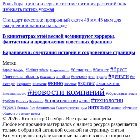
Роль бора, цинка и серы в системе питания растений: как
избежать потерь урожая
Стандарт качества: прозрачный скотч 48 мм 45 мкм для
ежедневной работы на складе
В кинотеатрах этой весной доминируют хорроры,
фантастика и продолжения известных франшиз
Барановичи: очертания истории и сокровенные страницы
Метки
#брест
#беларусь
#бизнес
#apple
#Байнет
#банк
#digital
#барановичи
#деньги
#брестская_область
#война
#выставка
#ес
#вакансия
#гаи
#двери
#кино
#кризис
#маркетинг
#загадка
#зарплата
#иллюзия
#космос
#новости компаний
#образование
#недвижимость
#окна
#технологии
#строительство
#сша
#работа
#россия
#санкции
интерьер
#трамп
#экономика
дом
#фильм
#цт
#электричество
лизинг
обучение
общество
ремонт
цветы
© 2026 - Кинотеатр Октябрь. Все права защищены.
Любое копирование материалов с нашего ресурса разрешается
только с обратной активной ссылкой на страницу статьи.
Все материалы опубликованные на сайте взяты с открытых