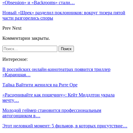
«Obsession» и «Backrooms» стали…
Новый «Шрек» разделил поклонников: вокруг тизера пятой
части разгорелись споры
Prev
Next
Комментарии закрыты.
Интересное:
В российских онлайн-кинотеатрах появится триллер
«Карающая…
Тайка Вайтити женился на Рите Оре
«Расценивайте как пощечину»: Кейт Миддлтон украла
мечту…
Молодой геймер становится профессиональным
автогонщиком в…
Этот неловкий момент: 5 фильмов, в которых присутствие…