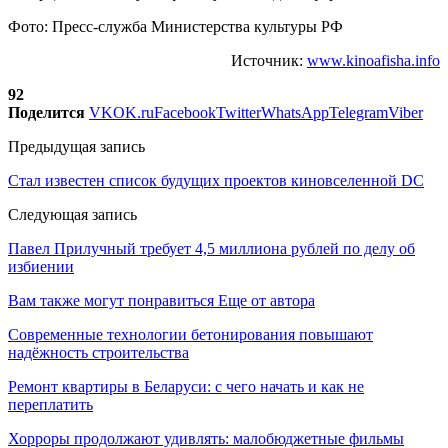
Фото: Пресс-служба Министерства культуры РФ
Источник:
www.kinoafisha.info
92
Поделится
VK
OK.ru
Facebook
Twitter
WhatsApp
Telegram
Viber
Предыдущая запись
Стал известен список будущих проектов киновселенной DC
Следующая запись
Павел Прилучный требует 4,5 миллиона рублей по делу об
избиении
Вам также могут понравиться
Еще от автора
Современные технологии бетонирования повышают
надёжность строительства
Ремонт квартиры в Беларуси: с чего начать и как не
переплатить
Хорроры продолжают удивлять: малобюджетные фильмы