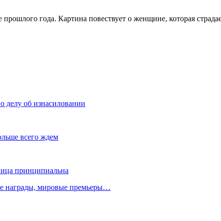
прошлого года. Картина повествует о женщине, которая страдае
о делу об изнасиловании
ольше всего ждем
зница принципиальна
ые награды, мировые премьеры…