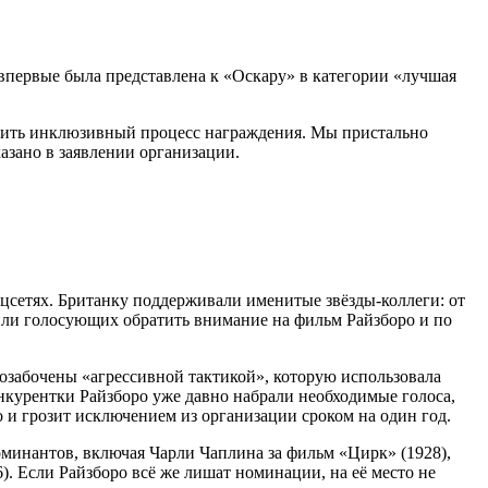
впервые была представлена к «Оскару» в категории «лучшая
чить инклюзивный процесс награждения. Мы пристально
зано в заявлении организации.
оцсетях. Британку поддерживали именитые звёзды-коллеги: от
или голосующих обратить внимание на фильм Райзборо и по
озабочены «агрессивной тактикой», которую использовала
онкурентки Райзборо уже давно набрали необходимые голоса,
 и грозит исключением из организации сроком на один год.
оминантов, включая Чарли Чаплина за фильм «Цирк» (1928),
). Если Райзборо всё же лишат номинации, на её место не