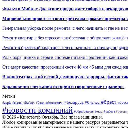
Фильм о Майкле Джексоне продолжает собирать рекордную
Мировой кинопрокат готовит зрителям громкие премьеры 
Генеральная уборка после ремонта: с чего начинать и где не на
Ремонт квартиры без стресса: как брестчане обновляют жильё 
Ремонт в брестской квартире: с чего начинать и почему порядо
Роль бора, цинка и серы в системе питания растений: как избе
Стандарт качества: прозрачный скотч 48 мм 45 мкм для ежедне
В кинотеатрах этой весной доминируют хорроры, фантасти
Барановичи: очертания истории и сокровенные страницы
Метки
#брест
#беларусь
#бизнес
#брес
#apple
#Байнет
#банк
#digital
#барановичи
#новости компаний
#образование
#работа
#окна
#россия
© 2026 - Кинотеатр Октябрь. Все права защищены.
Любое копирование материалов с нашего ресурса разрешается т
Все материалы опубликованные на сайте взяты с открытых исто