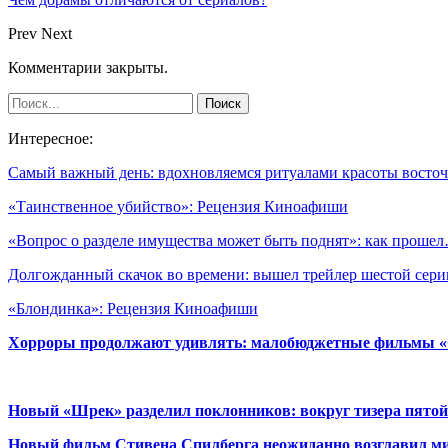
Prev
Next
Комментарии закрыты.
Интересное:
Самый важный день: вдохновляемся ритуалами красоты вост
«Таинственное убийство»: Рецензия Киноафиши
«Вопрос о разделе имущества может быть поднят»: как проше
Долгожданный скачок во времени: вышел трейлер шестой сер
«Блондинка»: Рецензия Киноафиши
Хорроры продолжают удивлять: малобюджетные фильмы «Ob
Новый «Шрек» разделил поклонников: вокруг тизера пятой
Новый фильм Стивена Спилберга неожиданно возглавил м