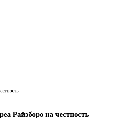
естность
еа Райзборо на честность