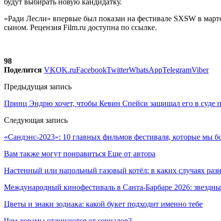
будут выбирать новую кандидатку.
«Ради Лесли» впервые был показан на фестивале SXSW в марте 
сыном. Рецензия Film.ru доступна по ссылке.
98
Поделится
VK
OK.ru
Facebook
Twitter
WhatsApp
Telegram
Viber
Предыдущая запись
Принц Эндрю хочет, чтобы Кевин Спейси защищал его в суде п
Следующая запись
«Сандэнс-2023»: 10 главных фильмов фестиваля, которые мы б
Вам также могут понравиться
Еще от автора
Настенный или напольный газовый котёл: в каких случаях ра
Международный кинофестиваль в Санта-Барбаре 2026: звездн
Цветы и знаки зодиака: какой букет подходит именно тебе
Чем дорамы отличаются от сериалов?