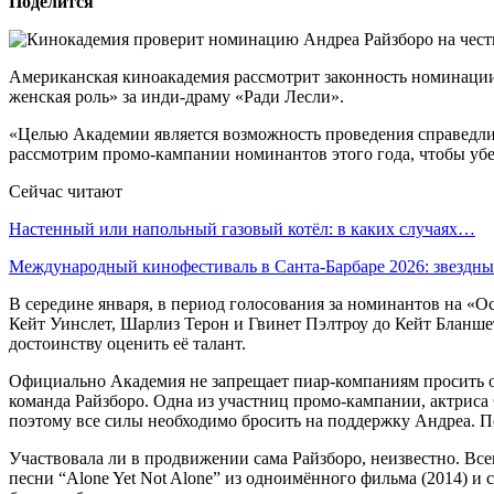
Поделится
Американская киноакадемия рассмотрит законность номинации
женская роль» за инди-драму «Ради Лесли».
«Целью Академии является возможность проведения справедли
рассмотрим промо-кампании номинантов этого года, чтобы уб
Сейчас читают
Настенный или напольный газовый котёл: в каких случаях…
Международный кинофестиваль в Санта-Барбаре 2026: звездн
В середине января, в период голосования за номинантов на «О
Кейт Уинслет, Шарлиз Терон и Гвинет Пэлтроу до Кейт Бланш
достоинству оценить её талант.
Официально Академия не запрещает пиар-компаниям просить о 
команда Райзборо. Одна из участниц промо-кампании, актриса
поэтому все силы необходимо бросить на поддержку Андреа. П
Участвовала ли в продвижении сама Райзборо, неизвестно. Вс
песни “Alone Yet Not Alone” из одноимённого фильма (2014) и 