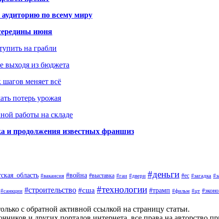
 аудиторию по всему миру
середины июня
ступить на грабли
не выходя из бюджета
к шагов меняет всё
жать потерь урожая
вной работы на складе
ка и продолжения известных франшиз
#деньги
тская_область
#война
#выставка
#ес
#вакансия
#гаи
#двери
#загадка
#з
#технологии
#строительство
#сша
#трамп
#экон
#санкции
#фильм
#цт
олько с обратной активной ссылкой на страницу статьи.
чников и других порталов интернета, все права на авторство п