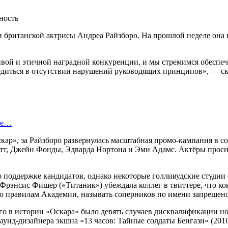
 британской актрисы Андреа Райзборо. На прошлой неделе она 
вой и этичной наградной конкуренции, и мы стремимся обеспе
едиться в отсутствии нарушений руководящих принципов», — ска
ые…
скар», за Райзборо развернулась масштабная промо-кампания в с
етт, Джейн Фонды, Эдварда Нортона и Эми Адамс. Актёры прос
поддержке кандидатов, однако некоторые голливудские студии 
 Фрэнсис Фишер («Титаник») убеждала коллег в твиттере, что к
о правилам Академии, называть соперников по имени запрещено
его в истории «Оскара» было девять случаев дисквалификации н
саунд-дизайнера экшна «13 часов: Тайные солдаты Бенгази» (2016