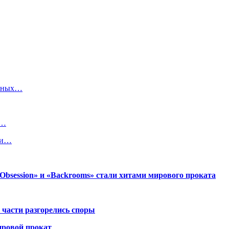
очных…
л…
ии…
session» и «Backrooms» стали хитами мирового проката
 части разгорелись споры
ировой прокат