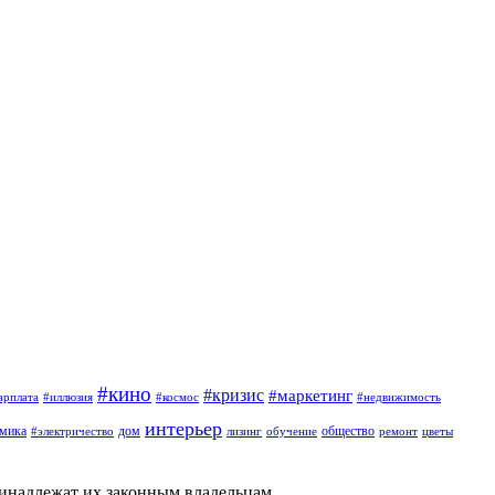
#кино
#кризис
#маркетинг
арплата
#иллюзия
#космос
#недвижимость
интерьер
омика
дом
общество
#электричество
лизинг
обучение
ремонт
цветы
ринадлежат их законным владельцам.