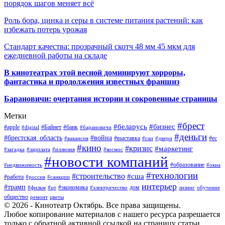
порядок шагов меняет всё
Роль бора, цинка и серы в системе питания растений: как
избежать потерь урожая
Стандарт качества: прозрачный скотч 48 мм 45 мкм для
ежедневной работы на складе
В кинотеатрах этой весной доминируют хорроры,
фантастика и продолжения известных франшиз
Барановичи: очертания истории и сокровенные страницы
Метки
#брест
#беларусь
#бизнес
#apple
#Байнет
#банк
#digital
#барановичи
#деньги
#брестская_область
#война
#выставка
#ес
#вакансия
#гаи
#двери
#кино
#кризис
#маркетинг
#загадка
#зарплата
#иллюзия
#космос
#новости компаний
#образование
#недвижимость
#окна
#технологии
#строительство
#сша
#работа
#россия
#санкции
интерьер
#трамп
#экономика
дом
#фильм
#цт
#электричество
лизинг
обучение
общество
ремонт
цветы
© 2026 - Кинотеатр Октябрь. Все права защищены.
Любое копирование материалов с нашего ресурса разрешается
только с обратной активной ссылкой на страницу статьи.