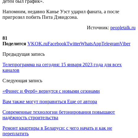
детей был график».
Напомним, недавно Канье Уэст ударил фаната, а после
пригрозил побить Пита Дэвидсона.
Источник:
peopletalk.ru
81
Поделится
VK
OK.ru
Facebook
Twitter
WhatsApp
Telegram
Viber
Предыдущая запись
Телепрограмма на сегодня: 15 января 2023 года для всех
каналов
Следующая запись
«Финес и Ферб» вернутся с новыми сезонами
Вам также могут понравиться
Еще от автора
Современные технологии бетонирования повышают
надёжность строительства
Ремонт квартиры в Беларуси: с чего начать и как не
переплатить