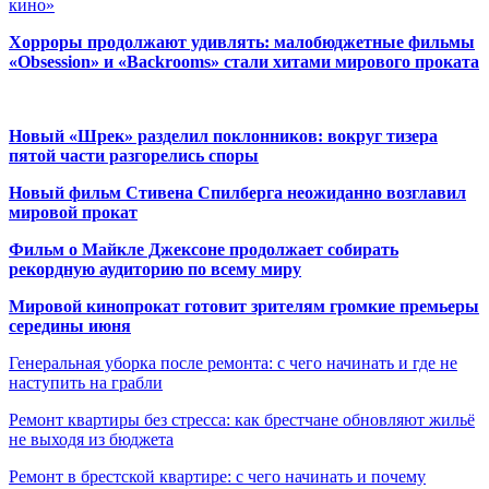
кино»
Хорроры продолжают удивлять: малобюджетные фильмы
«Obsession» и «Backrooms» стали хитами мирового проката
Новый «Шрек» разделил поклонников: вокруг тизера
пятой части разгорелись споры
Новый фильм Стивена Спилберга неожиданно возглавил
мировой прокат
Фильм о Майкле Джексоне продолжает собирать
рекордную аудиторию по всему миру
Мировой кинопрокат готовит зрителям громкие премьеры
середины июня
Генеральная уборка после ремонта: с чего начинать и где не
наступить на грабли
Ремонт квартиры без стресса: как брестчане обновляют жильё
не выходя из бюджета
Ремонт в брестской квартире: с чего начинать и почему