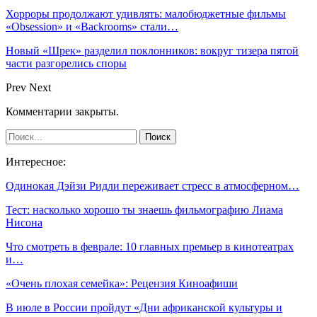
Хорроры продолжают удивлять: малобюджетные фильмы
«Obsession» и «Backrooms» стали…
Новый «Шрек» разделил поклонников: вокруг тизера пятой
части разгорелись споры
Prev
Next
Комментарии закрыты.
Интересное:
Одинокая Дэйзи Ридли переживает стресс в атмосферном…
Тест: насколько хорошо ты знаешь фильмографию Лиама
Нисона
Что смотреть в феврале: 10 главных премьер в кинотеатрах
и…
«Очень плохая семейка»: Рецензия Киноафиши
В июле в России пройдут «Дни африканской культуры и