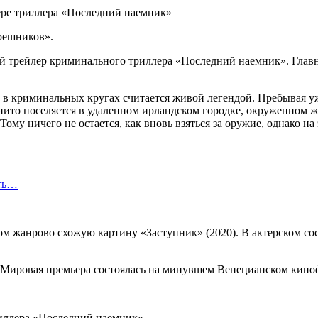
грешников».
й трейлер криминального триллера «Последний наемник». Главн
 криминальных кругах считается живой легендой. Пребывая уже 
когнито поселяется в удаленном ирландском городке, окруженн
му ничего не остается, как вновь взяться за оружие, однако на э
сть…
м жанрово схожую картину «Заступник» (2020). В актерском со
 Мировая премьера состоялась на минувшем Венецианском киноф