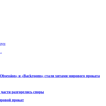
оун
г…
session» и «Backrooms» стали хитами мирового проката
 части разгорелись споры
ировой прокат