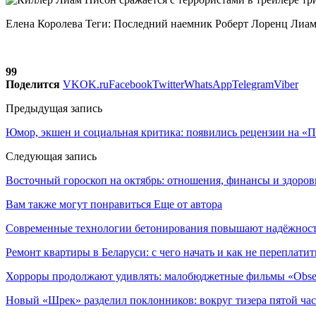
Елена Королева Теги: Последний наемник Роберт Лоренц Лиа
99
Поделится
VK
OK.ru
Facebook
Twitter
WhatsApp
Telegram
Viber
Предыдущая запись
Юмор, экшен и социальная критика: появились рецензии на «
Следующая запись
Восточный гороскоп на октябрь: отношения, финансы и здоровь
Вам также могут понравиться
Еще от автора
Современные технологии бетонирования повышают надёжность
Ремонт квартиры в Беларуси: с чего начать и как не переплатит
Хорроры продолжают удивлять: малобюджетные фильмы «Obses
Новый «Шрек» разделил поклонников: вокруг тизера пятой час