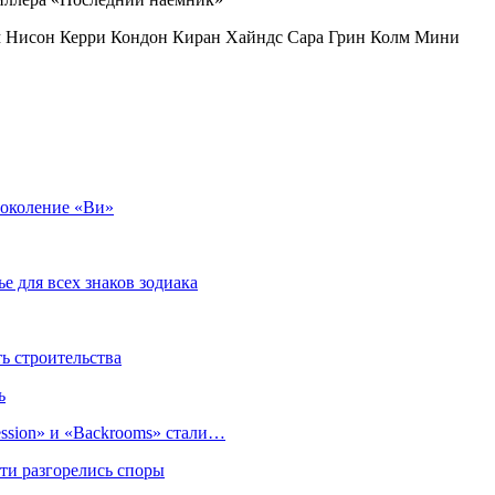
м Нисон Керри Кондон Киран Хайндс Сара Грин Колм Мини
Поколение «Ви»
е для всех знаков зодиака
 строительства
ь
sion» и «Backrooms» стали…
ти разгорелись споры