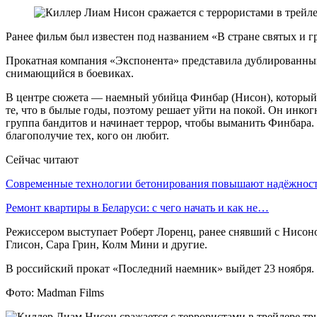
Ранее фильм был известен под названием «В стране святых и 
Прокатная компания «Экспонента» представила дублированны
снимающийся в боевиках.
В центре сюжета — наемный убийца Финбар (Нисон), который в
те, что в былые годы, поэтому решает уйти на покой. Он ин
группа бандитов и начинает террор, чтобы выманить Финбара. То
благополучие тех, кого он любит.
Сейчас читают
Современные технологии бетонирования повышают надёжно
Ремонт квартиры в Беларуси: с чего начать и как не…
Режиссером выступает Роберт Лоренц, ранее снявший с Нисоно
Глисон, Сара Грин, Колм Мини и другие.
В российский прокат «Последний наемник» выйдет 23 ноября.
Фото: Madman Films