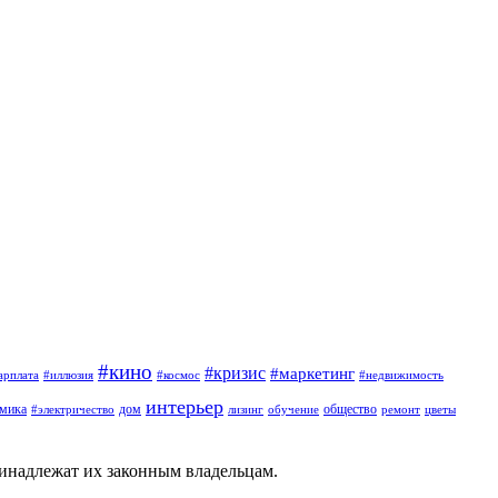
#кино
#кризис
#маркетинг
арплата
#иллюзия
#космос
#недвижимость
интерьер
омика
дом
общество
#электричество
лизинг
обучение
ремонт
цветы
ринадлежат их законным владельцам.