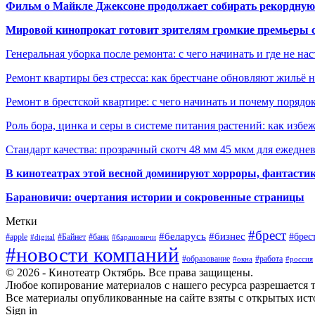
Фильм о Майкле Джексоне продолжает собирать рекордную
Мировой кинопрокат готовит зрителям громкие премьеры 
Генеральная уборка после ремонта: с чего начинать и где не на
Ремонт квартиры без стресса: как брестчане обновляют жильё 
Ремонт в брестской квартире: с чего начинать и почему порядо
Роль бора, цинка и серы в системе питания растений: как избе
Стандарт качества: прозрачный скотч 48 мм 45 мкм для ежедне
В кинотеатрах этой весной доминируют хорроры, фантасти
Барановичи: очертания истории и сокровенные страницы
Метки
#брест
#беларусь
#бизнес
#брес
#apple
#Байнет
#банк
#digital
#барановичи
#новости компаний
#образование
#работа
#окна
#россия
© 2026 - Кинотеатр Октябрь. Все права защищены.
Любое копирование материалов с нашего ресурса разрешается т
Все материалы опубликованные на сайте взяты с открытых исто
Sign in