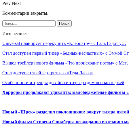
Prev
Next
Комментарии закрыты.
Интересное:
Universal планирует перекупить «Клеопатру» с Галь Гадот у…
Стал доступен первый тизер «Бедных-несчастных» с Эммой Ст
Вышел трейлер нового фильма «Что происходит потом» с Ме
Стал доступен трейлер третьего «Теда Лассо»
Особенности и тренды дизайна интерьера домов и коттеджей
Хорроры продолжают удивлять: малобюджетные фильмы «Ob
Новый «Шрек» разделил поклонников: вокруг тизера пятой
Новый фильм Стивена Спилберга неожиданно возглавил м