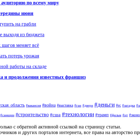
 аудиторию по всему миру
середины июня
ступить на грабли
не выходя из бюджета
к шагов меняет всё
жать потерь урожая
вной работы на складе
ка и продолжения известных франшиз
#деньги
тская_область
#война
#выставка
#ес
#вакансия
#гаи
#двери
#загадка
#з
#технологии
#строительство
#сша
#трамп
#экон
#санкции
#фильм
#цт
олько с обратной активной ссылкой на страницу статьи.
чников и других порталов интернета, все права на авторство п