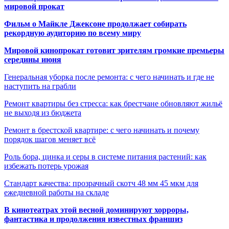
мировой прокат
Фильм о Майкле Джексоне продолжает собирать
рекордную аудиторию по всему миру
Мировой кинопрокат готовит зрителям громкие премьеры
середины июня
Генеральная уборка после ремонта: с чего начинать и где не
наступить на грабли
Ремонт квартиры без стресса: как брестчане обновляют жильё
не выходя из бюджета
Ремонт в брестской квартире: с чего начинать и почему
порядок шагов меняет всё
Роль бора, цинка и серы в системе питания растений: как
избежать потерь урожая
Стандарт качества: прозрачный скотч 48 мм 45 мкм для
ежедневной работы на складе
В кинотеатрах этой весной доминируют хорроры,
фантастика и продолжения известных франшиз