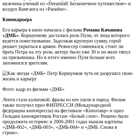
мужчина-ученый из «Dreamfall: Бесконечное путешествие» и
колдун Вамганга из «Paradise».
Кинокарьера
Его карьера в кино началась с фильма
Романа Качанова
«ДМБ»
. Коршункову досталась роль Пули, от лица которого
ведется повествование. Задолжав крупную сумму, герой
решает укрыться в армии. Режиссер сомневался, стоит ли
брать Петра на эту роль: актеру было уже 30 и он мало тянул
на призывника. Но в итоге именно Пуля больше всех
запомнился зрителям.
Фото: кадр из фильма «ДМБ»
Лента стала культовой, фразы из нее ушли в народ. Фильм
также получил приз ФИПРЕССИ (Международной
федерации кинопрессы) на фестивале «Кинотавр» и приз
Гильдии кинокритиков России «Белый слон». Решено было
продолжить историю: в 2000-2001 годах вышли картины
«ДМБ-002», «ДМБ-003», «ДМБ-004» и «ДМБ. Снова в
строю».