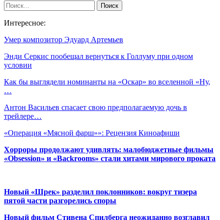
Интересное:
Умер композитор Эдуард Артемьев
Энди Серкис пообещал вернуться к Голлуму при одном
условии
Как бы выглядели номинанты на «Оскар» во вселенной «Ну,
…
Антон Васильев спасает свою предполагаемую дочь в
трейлере…
«Операция «Мясной фарш»»: Рецензия Киноафиши
Хорроры продолжают удивлять: малобюджетные фильмы
«Obsession» и «Backrooms» стали хитами мирового проката
Новый «Шрек» разделил поклонников: вокруг тизера
пятой части разгорелись споры
Новый фильм Стивена Спилберга неожиданно возглавил