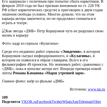
Его задержали с поличным при попытке сбыта наркотиков. В
феврале 2010 года он был признан виновным по ст. 228 УК
РФ (сбыт наркотических средств) и приговорен к двум годам
лишения свободы условно. Многие думали, что на этом
карьера актера закончится, но он продолжил сниматься и
играть в театре.
Фото: кадр из сериала «Кулагины»
Среди его недавних работ сериалы
«Эпидемия»
, в котором
Коршунков сыграл инфицированного, и
«Кулагины»
, в
котором он появился в образе главврача. Всего в его
фильмографии 49 проектов. Но значимых работ, сравнимых с
«ДМБ», пока в копилке актера нет. Впереди премьера новой
ленты
Романа Качанова «Марш утренней зари»
.
Главное фото: кадр из фильма «ДМБ»
Источник:
www.kp.ru
109
Поделится
VK
OK.ru
Facebook
Twitter
WhatsApp
Telegram
Viber