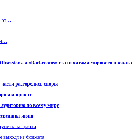
а от…
«Я…
session» и «Backrooms» стали хитами мирового проката
 части разгорелись споры
ировой прокат
 аудиторию по всему миру
середины июня
ступить на грабли
не выходя из бюджета