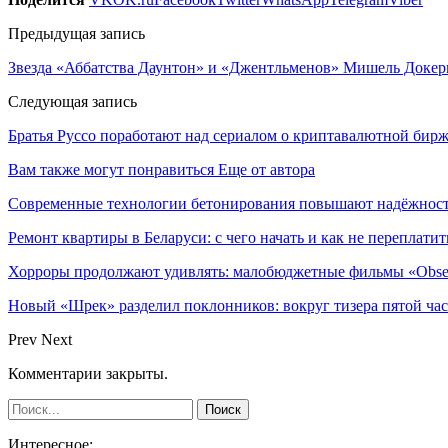
Предыдущая запись
Звезда «Аббатства Даунтон» и «Джентльменов» Мишель Докери
Следующая запись
Братья Руссо поработают над сериалом о криптавалютной бир
Вам также могут понравиться
Еще от автора
Современные технологии бетонирования повышают надёжность
Ремонт квартиры в Беларуси: с чего начать и как не переплатит
Хорроры продолжают удивлять: малобюджетные фильмы «Obses
Новый «Шрек» разделил поклонников: вокруг тизера пятой час
Prev
Next
Комментарии закрыты.
Интересное: