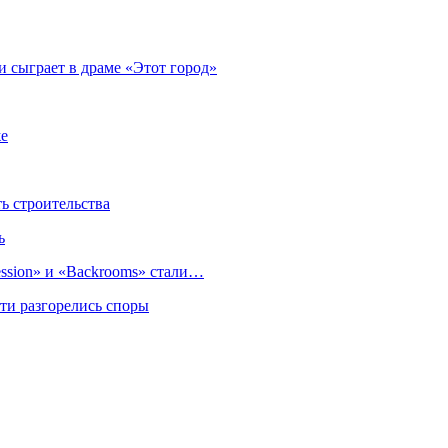
 сыграет в драме «Этот город»
же
 строительства
ь
sion» и «Backrooms» стали…
ти разгорелись споры