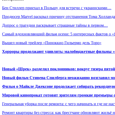
Бен Стиллер приехал в Польшу для встречи с украинскими…
Продюсер Marvel раскрыл причину отстранения Тома Холланд
Допрос о трагедии раскрывает страшные тайны в первом…
Самый вдохновляющий фильм осени: 5 интересных фактов о 
Вышел новый трейлер «Пиноккио Гильермо дель Торо»
Хорроры продолжают удивлять: малобюджетные фильмы «Ob
Новый «Шрек» разделил поклонников: вокруг тизера пятой
Новый фильм Стивена Спилберга неожиданно возглавил м
Фильм о Майкле Джексоне продолжает собирать рекордную
Мировой кинопрокат готовит зрителям громкие премьеры 
Генеральная уборка после ремонта: с чего начинать и где не на
Ремонт квартиры без стресса: как брестчане обновляют жильё 