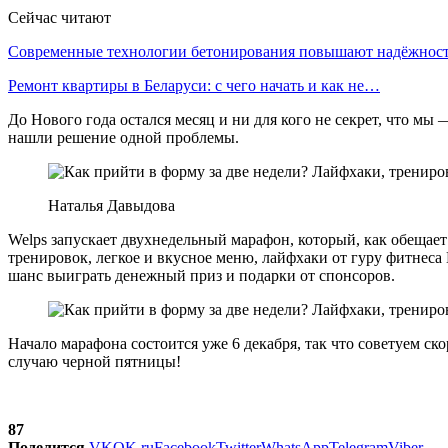
Сейчас читают
Современные технологии бетонирования повышают надёжно
Ремонт квартиры в Беларуси: с чего начать и как не…
До Нового года остался месяц и ни для кого не секрет, что мы
нашли решение одной проблемы.
Наталья Давыдова
Welps запускает двухнедельный марафон, который, как обещает
тренировок, легкое и вкусное меню, лайфхаки от гуру фитнеса
шанс выиграть денежный приз и подарки от спонсоров.
Начало марафона состоится уже 6 декабря, так что советуем ск
случаю черной пятницы!
87
Поделится
VK
OK.ru
Facebook
Twitter
WhatsApp
Telegram
Viber