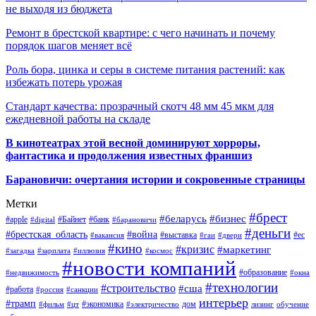
не выходя из бюджета
Ремонт в брестской квартире: с чего начинать и почему
порядок шагов меняет всё
Роль бора, цинка и серы в системе питания растений: как
избежать потерь урожая
Стандарт качества: прозрачный скотч 48 мм 45 мкм для
ежедневной работы на складе
В кинотеатрах этой весной доминируют хорроры,
фантастика и продолжения известных франшиз
Барановичи: очертания истории и сокровенные страницы
Метки
#брест
#беларусь
#бизнес
#apple
#Байнет
#банк
#digital
#барановичи
#деньги
#брестская_область
#война
#выставка
#ес
#вакансия
#гаи
#двери
#кино
#кризис
#маркетинг
#загадка
#зарплата
#иллюзия
#космос
#новости компаний
#образование
#недвижимость
#окна
#технологии
#строительство
#сша
#работа
#россия
#санкции
интерьер
#трамп
#экономика
дом
#фильм
#цт
#электричество
лизинг
обучение