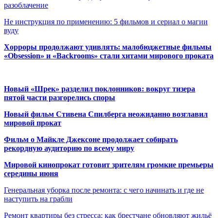
разоблачение
Не инструкция по применению: 5 фильмов и сериал о магии
вуду
Хорроры продолжают удивлять: малобюджетные фильмы
«Obsession» и «Backrooms» стали хитами мирового проката
Новый «Шрек» разделил поклонников: вокруг тизера
пятой части разгорелись споры
Новый фильм Стивена Спилберга неожиданно возглавил
мировой прокат
Фильм о Майкле Джексоне продолжает собирать
рекордную аудиторию по всему миру
Мировой кинопрокат готовит зрителям громкие премьеры
середины июня
Генеральная уборка после ремонта: с чего начинать и где не
наступить на грабли
Ремонт квартиры без стресса: как брестчане обновляют жильё