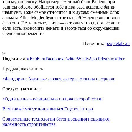
твоему кошельку. Например, сменный блок Pantene при
равном объеме обойдется тебе в два раза дешевле банки
шампуня. Тоже самое относится и к духам: сменный блок
аромата Alien Mugler будет стоить на 30% дешевле нового
флакона. Не ленись гуглить — есть ли у продукта рефил и,
если есть, экономить деньги и заботиться об окружающей
среде одновременно.
Источник:
peopletalk.ru
91
Поделится
VK
OK.ru
Facebook
Twitter
WhatsApp
Telegram
Viber
Предыдущая запись
«Фандорин. Азазель»: сюжет, актеры, отзывы о сериале
Следующая запись
«Одни из нас» официально получат второй сезон
Вам также могут понравиться
Еще от автора
Современные технологии бетонирования повышают
надёжность строительства