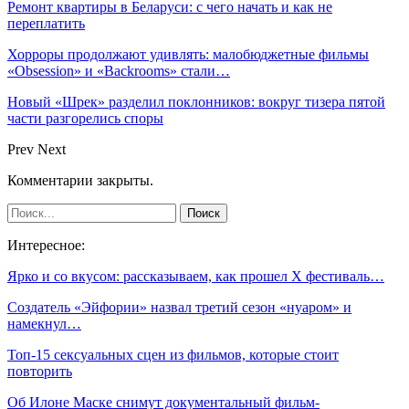
Ремонт квартиры в Беларуси: с чего начать и как не
переплатить
Хорроры продолжают удивлять: малобюджетные фильмы
«Obsession» и «Backrooms» стали…
Новый «Шрек» разделил поклонников: вокруг тизера пятой
части разгорелись споры
Prev
Next
Комментарии закрыты.
Интересное:
Ярко и со вкусом: рассказываем, как прошел X фестиваль…
Создатель «Эйфории» назвал третий сезон «нуаром» и
намекнул…
Топ-15 сексуальных сцен из фильмов, которые стоит
повторить
Об Илоне Маске снимут документальный фильм-