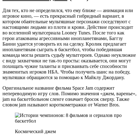
Для тех, кто не определился, что ему ближе — анимация или
игровое кино, — есть прекрасный гибридный вариант, в
котором обаятельные мультяшные персонажи соседствуют с
настоящими людьми из плоти и крови. Действие происходит
во вселенной мультсериала Looney Tunes. После того как
герои атакованы агрессивными инопланетянами, Баггзу
Банни удается уговорить их на сделку. Кролик предлагает
инопланетянам сыграть в баскетбол, чтобы победившая
команда могла решить судьбу мультгероев. Однако неуклюжие
с виду захватчики не так-то просты: оказывается, они могут
похищать чужие таланты и присваивать себе способности
знаменитых игроков НБА. Чтобы получить шанс на победу,
мультяшки обращаются за помощью к Майклу Джордану.
Оригинальное название фильма Space Jam содержит
непереводимую игру слов. Помимо значения «джем, варенье»,
jam на баскетбольном сленге означает бросок сверху. Также
словом jam называют короткометражки от Warner Bros.
Космический джем