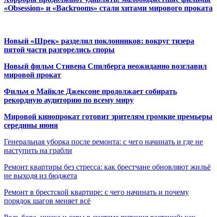
«Obsession» и «Backrooms» стали хитами мирового проката
Новый «Шрек» разделил поклонников: вокруг тизера
пятой части разгорелись споры
Новый фильм Стивена Спилберга неожиданно возглавил
мировой прокат
Фильм о Майкле Джексоне продолжает собирать
рекордную аудиторию по всему миру
Мировой кинопрокат готовит зрителям громкие премьеры
середины июня
Генеральная уборка после ремонта: с чего начинать и где не
наступить на грабли
Ремонт квартиры без стресса: как брестчане обновляют жильё
не выходя из бюджета
Ремонт в брестской квартире: с чего начинать и почему
порядок шагов меняет всё