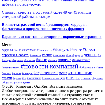
Роль бора, цинка и серы в системе питания растений: как
избежать потерь урожая
Стандарт качества: прозрачный скотч 48 мм 45 мкм для
ежедневной работы на складе
В кинотеатрах этой весной доминируют хорроры,
фантастика и продолжения известных франшиз
Барановичи: очертания истории и сокровенные страницы
Метки
#брест
#беларусь
#бизнес
#apple
#Байнет
#банк
#digital
#барановичи
#деньги
#брестская_область
#война
#выставка
#ес
#вакансия
#гаи
#двери
#кино
#кризис
#маркетинг
#загадка
#зарплата
#иллюзия
#космос
#новости компаний
#образование
#недвижимость
#окна
#технологии
#строительство
#сша
#работа
#россия
#санкции
интерьер
#трамп
#экономика
дом
#фильм
#цт
#электричество
лизинг
обучение
общество
ремонт
цветы
© 2026 - Кинотеатр Октябрь. Все права защищены.
Любое копирование материалов с нашего ресурса разрешается
только с обратной активной ссылкой на страницу статьи.
Все материалы опубликованные на сайте взяты с открытых
источников и других порталов интернета, все права на