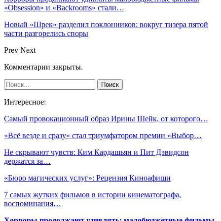
«Obsession» и «Backrooms» стали…
Новый «Шрек» разделил поклонников: вокруг тизера пятой
части разгорелись споры
Prev
Next
Комментарии закрыты.
Интересное:
Самый провокационный образ Ирины Шейк, от которого…
«Всё везде и сразу» стал триумфатором премии «Выбор…
Не скрывают чувств: Ким Кардашьян и Пит Дэвидсон
держатся за…
«Бюро магических услуг»: Рецензия Киноафиши
7 самых жутких фильмов в истории кинематографа,
воспоминания…
Хорроры продолжают удивлять: малобюджетные фильмы