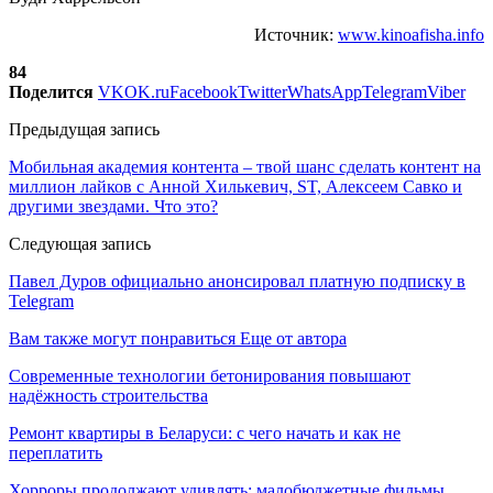
Источник:
www.kinoafisha.info
84
Поделится
VK
OK.ru
Facebook
Twitter
WhatsApp
Telegram
Viber
Предыдущая запись
Мобильная академия контента – твой шанс сделать контент на
миллион лайков с Анной Хилькевич, ST, Алексеем Савко и
другими звездами. Что это?
Следующая запись
Павел Дуров официально анонсировал платную подписку в
Telegram
Вам также могут понравиться
Еще от автора
Современные технологии бетонирования повышают
надёжность строительства
Ремонт квартиры в Беларуси: с чего начать и как не
переплатить
Хорроры продолжают удивлять: малобюджетные фильмы