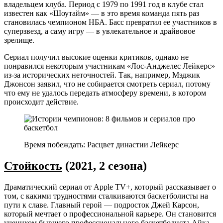
владельцем клуба. Период с 1979 по 1991 год в клубе стал
известен как «Шоутайм» — в это время команда пять раз
становилась чемпионом НБА. Басс превратил ее участников в
суперзвезд, а саму игру — в увлекательное и драйвовое
зрелище.
Сериал получил высокие оценки критиков, однако не
понравился некоторым участникам «Лос-Анджелес Лейкерс»
из-за исторических неточностей. Так, например, Мэджик
Джонсон заявил, что не собирается смотреть сериал, потому
что ему не удалось передать атмосферу времени, в котором
происходит действие.
Время побеждать: Расцвет династии Лейкерс
Стойкость
(2021, 2 сезона)
Драматический сериал от Apple TV+, который рассказывает о
том, с какими трудностями сталкиваются баскетболисты на
пути к славе. Главный герой — подросток Джей Карсон,
который мечтает о профессиональной карьере. Он становится
учеником бывшего профессионального баскетболиста Айка.