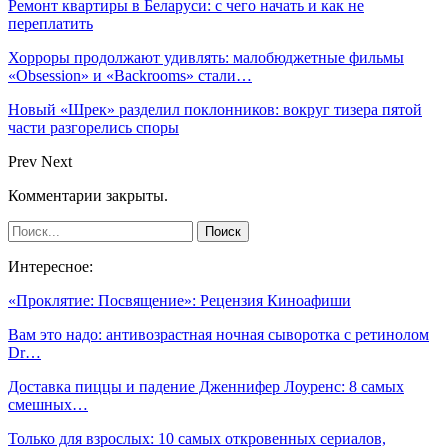
Ремонт квартиры в Беларуси: с чего начать и как не
переплатить
Хорроры продолжают удивлять: малобюджетные фильмы
«Obsession» и «Backrooms» стали…
Новый «Шрек» разделил поклонников: вокруг тизера пятой
части разгорелись споры
Prev
Next
Комментарии закрыты.
Интересное:
«Проклятие: Посвящение»: Рецензия Киноафиши
Вам это надо: антивозрастная ночная сыворотка с ретинолом
Dr…
Доставка пиццы и падение Дженнифер Лоуренс: 8 самых
смешных…
Только для взрослых: 10 самых откровенных сериалов,