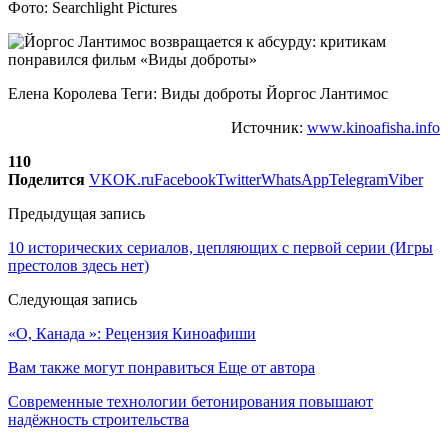
Фото: Searchlight Pictures
Елена Королева Теги: Виды доброты Йоргос Лантимос
Источник:
www.kinoafisha.info
110
Поделится
VK
OK.ru
Facebook
Twitter
WhatsApp
Telegram
Viber
Предыдущая запись
10 исторических сериалов, цепляющих с первой серии (Игры
престолов здесь нет)
Следующая запись
«О, Канада »: Рецензия Киноафиши
Вам также могут понравиться
Еще от автора
Современные технологии бетонирования повышают
надёжность строительства