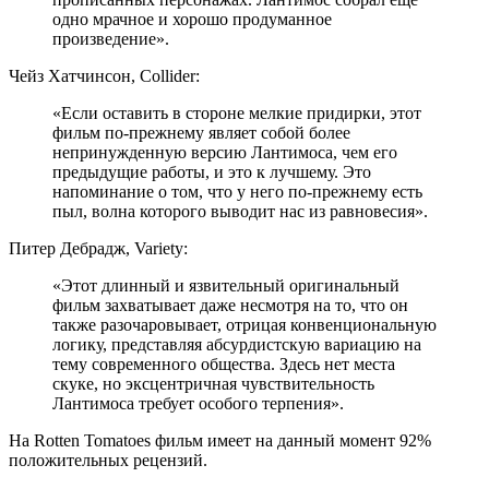
одно мрачное и хорошо продуманное
произведение».
Чейз Хатчинсон, Collider:
«Если оставить в стороне мелкие придирки, этот
фильм по-прежнему являет собой более
непринужденную версию Лантимоса, чем его
предыдущие работы, и это к лучшему. Это
напоминание о том, что у него по-прежнему есть
пыл, волна которого выводит нас из равновесия».
Питер Дебрадж, Variety:
«Этот длинный и язвительный оригинальный
фильм захватывает даже несмотря на то, что он
также разочаровывает, отрицая конвенциональную
логику, представляя абсурдистскую вариацию на
тему современного общества. Здесь нет места
скуке, но эксцентричная чувствительность
Лантимоса требует особого терпения».
На Rotten Tomatoes фильм имеет на данный момент 92%
положительных рецензий.