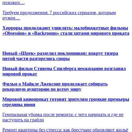
похожих…
Требуем продолжения: 7 российских сериалов, которым
нужен…
Хорроры продолжают удивлять: малобюджетные фильмы
«Obsession» и «Backrooms» стали хитами мирового проката
Новый «Шрек» разделил поклонников: вокруг тизера
пятой части разгорелись споры
Новый фильм Стивена Спилберга неожиданно возглавил
мировой прокат
Фильм о Майкле Джексоне продолжает собирать
рекордную аудиторию по всему миру
Мировой кинопрокат готовит зрителям громкие премьеры
середины июня
Генеральная уборка после ремонта: с чего начинать и где не
наступить на грабли
Ремонт квартиры без стресса: как брестчане обновляют жильё