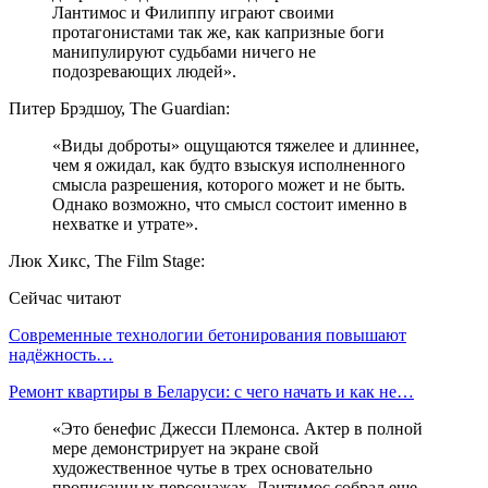
Лантимос и Филиппу играют своими
протагонистами так же, как капризные боги
манипулируют судьбами ничего не
подозревающих людей».
Питер Брэдшоу, The Guardian:
«Виды доброты» ощущаются тяжелее и длиннее,
чем я ожидал, как будто взыскуя исполненного
смысла разрешения, которого может и не быть.
Однако возможно, что смысл состоит именно в
нехватке и утрате».
Люк Хикс, The Film Stage:
Сейчас читают
Современные технологии бетонирования повышают
надёжность…
Ремонт квартиры в Беларуси: с чего начать и как не…
«Это бенефис Джесси Племонса. Актер в полной
мере демонстрирует на экране свой
художественное чутье в трех основательно
прописанных персонажах. Лантимос собрал еще