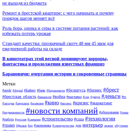
не выходя из бюджета
Ремонт в брестской квартире: с чего начинать и почему
порядок шагов меняет всё
Роль бора, цинка и серы в системе питания растений: как
избежать потерь урожая
Стандарт качества: прозрачный скотч 48 мм 45 мкм для
ежедневной работы на складе
В кинотеатрах этой весной доминируют хорроры,
фантастика и продолжения известных франшиз
Барановичи: очертания истории и сокровенные страницы
Метки
#брест
#беларусь
#бизнес
#apple
#Байнет
#банк
#digital
#барановичи
#деньги
#брестская_область
#война
#выставка
#ес
#вакансия
#гаи
#двери
#кино
#кризис
#маркетинг
#загадка
#зарплата
#иллюзия
#космос
#новости компаний
#образование
#недвижимость
#окна
#технологии
#строительство
#сша
#работа
#россия
#санкции
интерьер
#трамп
#экономика
дом
#фильм
#цт
#электричество
лизинг
обучение
общество