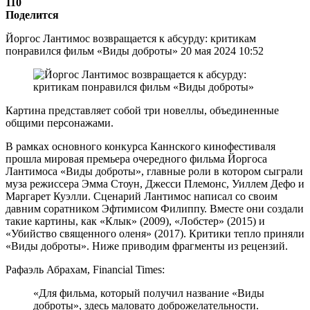
110
Поделится
Йоргос Лантимос возвращается к абсурду: критикам
понравился фильм «Виды доброты» 20 мая 2024 10:52
Картина представляет собой три новеллы, объединенные
общими персонажами.
В рамках основного конкурса Каннского кинофестиваля
прошла мировая премьера очередного фильма Йоргоса
Лантимоса «Виды доброты», главные роли в котором сыграли
муза режиссера Эмма Стоун, Джесси Племонс, Уиллем Дефо и
Маргарет Куэлли. Сценарий Лантимос написал со своим
давним соратником Эфтимисом Филиппу. Вместе они создали
такие картины, как «Клык» (2009), «Лобстер» (2015) и
«Убийство священного оленя» (2017). Критики тепло приняли
«Виды доброты». Ниже приводим фрагменты из рецензий.
Рафаэль Абрахам, Financial Times:
«Для фильма, который получил название «Виды
доброты», здесь маловато доброжелательности.