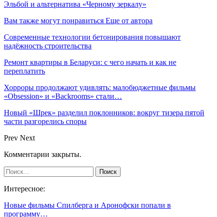
Эльбой и альтернатива «Черному зеркалу»
Вам также могут понравиться
Еще от автора
Современные технологии бетонирования повышают
надёжность строительства
Ремонт квартиры в Беларуси: с чего начать и как не
переплатить
Хорроры продолжают удивлять: малобюджетные фильмы
«Obsession» и «Backrooms» стали…
Новый «Шрек» разделил поклонников: вокруг тизера пятой
части разгорелись споры
Prev
Next
Комментарии закрыты.
Интересное:
Новые фильмы Спилберга и Аронофски попали в
программу…