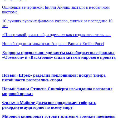
Ошиблась вечеринкой: Билли Айлиш застали в необычном
костюме
10 лучших русских фильмов ужасов, снятых за последние 10
лет
«Плеер такой реальный, а одет…»: как создавался стиль в…
Новый год по-итальянски: Acqua di Parma x Emilio Pucci
Хорроры продолжают удивлять: малобюджетные фильмы
«Obsession» и «Backrooms» стали хитами мирового проката
Новый «Шрек» разделил поклонников: вокруг тизера
пятой части разгорелись споры
Новый фильм Стивена Спилберга неожиданно возглавил
мировой прокат
Фильм о Майкле Джексоне продолжает собирать
рекордную аудиторию по всему миру
Мировой кинопрокат готовит зрителям громкие премьеры