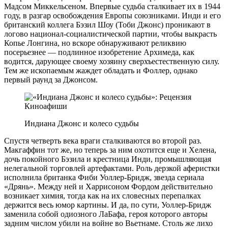
Мадсом Миккельсеном. Впервые судьба сталкивает их в 1944
году, в разгар освобождения Европы союзниками. Инди и его
британский коллега Бэзил Шоу (Тоби Джонс) проникают в
логово национал-социалистической партии, чтобы выкрасть
Копье Лонгина, но вскоре обнаруживают реликвию
посерьезнее — подлинное изобретение Архимеда, как
водится, дарующее своему хозяину сверхъестественную силу.
Тем же ископаемым жаждет обладать и Фоллер, однако
первый раунд за Джонсом.
Индиана Джонс и колесо судьбы
Спустя четверть века враги сталкиваются во второй раз.
Макгаффин тот же, но теперь за ним охотится еще и Хелена,
дочь покойного Бэзила и крестница Инди, промышляющая
нелегальной торговлей артефактами. Роль дерзкой аферистки
исполнила британка Фиби Уоллер-Бридж, звезда сериала
«Дрянь». Между ней и Харрисоном Фордом действительно
возникает химия, тогда как на их словесных перепалках
держится весь юмор картины. И да, по сути, Уоллер-Бридж
заменила собой одиозного ЛаБафа, героя которого авторы
задним числом убили на войне во Вьетнаме. Столь же лихо