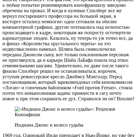
а любые попытки реанимировать кинофраншизу заведомо
обречены на провал. И когда в нулевые Спилберг все же
вернул постаревшего профессора на большой экран, в
восторге остались немногие: одни сетовали на обилие
компьютерной графики, другие потешались над нелепостью
происходящего в кадре, некоторым же попросту осточертели
карикатурные злодеи. Казалось, ну теперь-то уж точно все, да
и финал «Королевства хрустального черепа» на это
недвусмысленно намекал. Шляпа была символически
передана Джонсом сыну, вот только поклонникам персонаж
не приглянулся, да и карьера Шайа ЛаБафа пошла под откос
семимильными шагами. Удивительно, но даже после такого
фиаско Спилберг решил не останавливаться, впрочем,
уступив режиссерское кресло Джеймсу Мэнголду. Перед
постановщиком, который зарекомендовал себя кинокомиксом
«Логан» и гоночным байопиком «Ford против Ferrari», стояла
почти что невыполнимая задача: привнести в сагу нечто
новое и при этом сохранить ее дух. Справился ли он? Вполне!
Индиана Джонс и колесо судьбы
1969 год. Одинокий Инди преподает в Нью-Йорке, но уже без