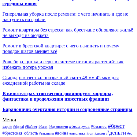
середины июня
Генеральная уборка после ремонта: с чего начинать и где не
наступить на грабли
Ремонт квартиры без стресса: как брестчане обновляют жильё
не выходя из бюджета
Ремонт в брестской квартире: с чего начинать и почему
порядок шагов меняет всё
Роль бора, цинка и серы в системе питания растений: как
избежать потерь урожая
Стандарт качества: прозрачный скотч 48 мм 45 мкм для
ежедневной работы на складе
В кинотеатрах этой весной доминируют хорроры,
фантастика и продолжения известных франшиз
Барановичи: очертания истории и сокровенные страницы
Метки
#брест
#беларусь
#бизнес
#apple
#Байнет
#банк
#digital
#барановичи
#деньги
#брестская_область
#война
#выставка
#ес
#вакансия
#гаи
#двери