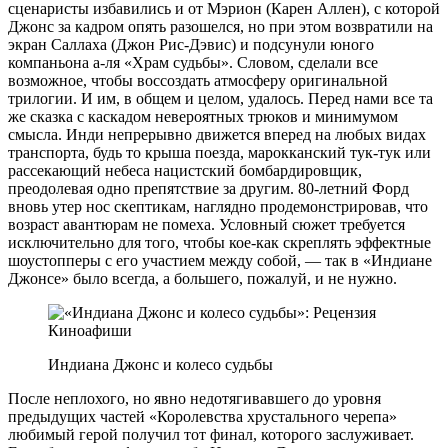
сценаристы избавились и от Мэрион (Карен Аллен), с которой
Джонс за кадром опять разошелся, но при этом возвратили на
экран Саллаха (Джон Рис-Дэвис) и подсунули юного
компаньона а-ля «Храм судьбы». Словом, сделали все
возможное, чтобы воссоздать атмосферу оригинальной
трилогии. И им, в общем и целом, удалось. Перед нами все та
же сказка с каскадом невероятных трюков и минимумом
смысла. Инди непрерывно движется вперед на любых видах
транспорта, будь то крыша поезда, марокканский тук-тук или
рассекающий небеса нацистский бомбардировщик,
преодолевая одно препятствие за другим. 80-летний Форд
вновь утер нос скептикам, наглядно продемонстрировав, что
возраст авантюрам не помеха. Условный сюжет требуется
исключительно для того, чтобы кое-как скреплять эффектные
шоустопперы с его участием между собой, — так в «Индиане
Джонсе» было всегда, а большего, пожалуй, и не нужно.
Индиана Джонс и колесо судьбы
После неплохого, но явно недотягивавшего до уровня
предыдущих частей «Королевства хрустального черепа»
любимый герой получил тот финал, которого заслуживает.