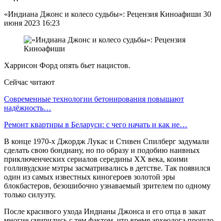
«Индиана Джонс и колесо судьбы»: Рецензия Киноафиши 30
июня 2023 16:23
Харрисон Форд опять бьет нацистов.
Сейчас читают
Современные технологии бетонирования повышают
надёжность…
Ремонт квартиры в Беларуси: с чего начать и как не…
В конце 1970-х Джордж Лукас и Стивен Спилберг задумали
сделать свою бондиану, но по образу и подобию наивных
приключенческих сериалов середины XX века, коими
голливудские мэтры засматривались в детстве. Так появился
один из самых известных киногероев золотой эры
блокбастеров, безошибочно узнаваемый зрителем по одному
только силуэту.
После красивого ухода Индианы Джонса и его отца в закат
многие смирились с тем фактом, что время археолога прошло,