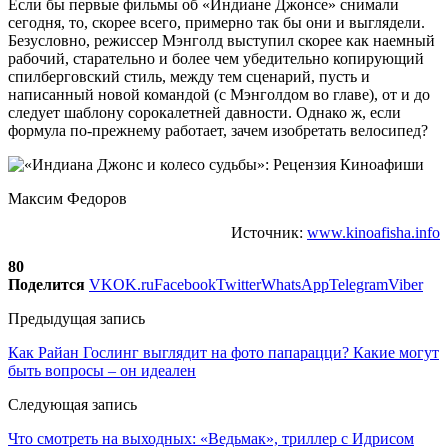
Если бы первые фильмы об «Индиане Джонсе» снимали
сегодня, то, скорее всего, примерно так бы они и выглядели.
Безусловно, режиссер Мэнголд выступил скорее как наемный
рабочий, старательно и более чем убедительно копирующий
спилберговский стиль, между тем сценарий, пусть и
написанный новой командой (с Мэнголдом во главе), от и до
следует шаблону сорокалетней давности. Однако ж, если
формула по-прежнему работает, зачем изобретать велосипед?
Максим Федоров
Источник:
www.kinoafisha.info
80
Поделится
VK
OK.ru
Facebook
Twitter
WhatsApp
Telegram
Viber
Предыдущая запись
Как Райан Гослинг выглядит на фото папарацци? Какие могут
быть вопросы – он идеален
Следующая запись
Что смотреть на выходных: «Ведьмак», триллер с Идрисом