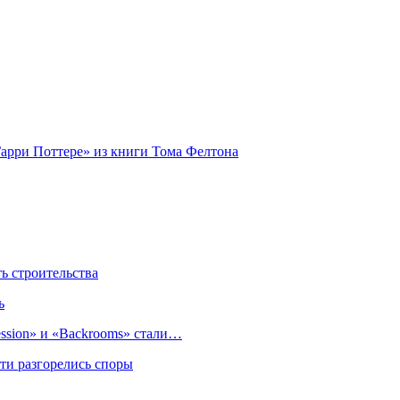
Гарри Поттере» из книги Тома Фелтона
 строительства
ь
sion» и «Backrooms» стали…
ти разгорелись споры