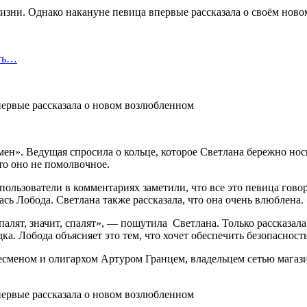
изни. Однако накануне певица впервые рассказала о своём ново
сть…
н». Ведущая спросила о кольце, которое Светлана бережно носит
что оно не помолвочное.
, пользователи в комментариях заметили, что все это певица гов
ь Лобода. Светлана также рассказала, что она очень влюблена. 
лят, значит, спалят», — пошутила Светлана. Только рассказала,
ка. Лобода объясняет это тем, что хочет обеспечить безопасност
сменом и олигархом Артуром Гранцем, владельцем сетью магазин