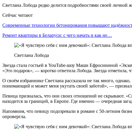
Светлана Лобода редко делится подробностями своей личной ж
Сейчас читают
Современные технологии бетонирования повышают надёжно
Ремонт квартиры в Беларуси: с чего начать и как не…
Светлана Лобода
Звезда стала гостьей в YouTube-шоу Маши Ефросининой «Экзаме
«Это подарок», — коротко ответила Лобода. Звезда отметила, 
О своём избраннике Светлана рассказала не так много, однако
понимающий и может меня укутать своей заботой», — призналас
Певица призналась, что они своих отношений не скрывают. «Спа
находится за границей, в Европе. Где именно — очередная загад
Напомним, что певицу подозревали в романе с 50-летним бизне
опровергла.