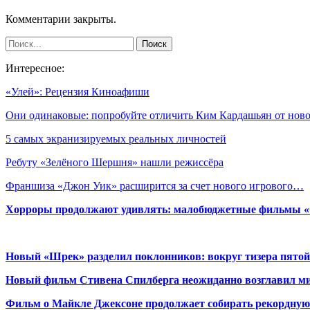
Комментарии закрыты.
Интересное:
«Улей»: Рецензия Киноафиши
Они одинаковые: попробуйте отличить Ким Кардашьян от но
5 самых экранизируемых реальных личностей
Ребуту «Зелёного Шершня» нашли режиссёра
Франшиза «Джон Уик» расширится за счет нового игрового…
Хорроры продолжают удивлять: малобюджетные фильмы «Ob
Новый «Шрек» разделил поклонников: вокруг тизера пятой
Новый фильм Стивена Спилберга неожиданно возглавил м
Фильм о Майкле Джексоне продолжает собирать рекордную