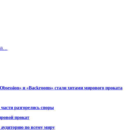
вой…
session» и «Backrooms» стали хитами мирового проката
 части разгорелись споры
ировой прокат
 аудиторию по всему миру