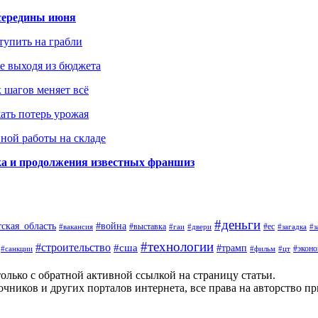
середины июня
ступить на грабли
не выходя из бюджета
к шагов меняет всё
жать потерь урожая
вной работы на складе
ка и продолжения известных франшиз
#деньги
тская_область
#война
#выставка
#ес
#вакансия
#гаи
#двери
#загадка
#з
#технологии
#строительство
#сша
#трамп
#экон
#санкции
#фильм
#цт
олько с обратной активной ссылкой на страницу статьи.
чников и других порталов интернета, все права на авторство п