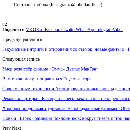
Светлана Лобода (Instagram: @lobodaofficial)
82
Поделится
VK
OK.ru
Facebook
Twitter
WhatsApp
Telegram
Viber
Предыдущая запись
Закулисные интриги и откровения со съемок: новые факты о «
Следующая запись
Умер режиссёр фильма «Эмма» Дуглас МакГрат
Вам также могут понравиться
Еще от автора
Современные технологии бетонирования повышают надёжность
Ремонт квартиры в Беларуси: с чего начать и как не переплатит
Хорроры продолжают удивлять: малобюджетные фильмы «Obses
Новый «Шрек» разделил поклонников: вокруг тизера пятой час
Prev
Next