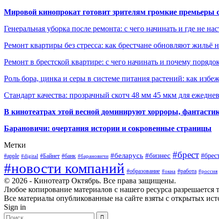
Мировой кинопрокат готовит зрителям громкие премьеры 
Генеральная уборка после ремонта: с чего начинать и где не на
Ремонт квартиры без стресса: как брестчане обновляют жильё 
Ремонт в брестской квартире: с чего начинать и почему порядо
Роль бора, цинка и серы в системе питания растений: как избе
Стандарт качества: прозрачный скотч 48 мм 45 мкм для ежедне
В кинотеатрах этой весной доминируют хорроры, фантасти
Барановичи: очертания истории и сокровенные страницы
Метки
#брест
#беларусь
#бизнес
#брес
#apple
#Байнет
#банк
#digital
#барановичи
#новости компаний
#образование
#работа
#окна
#россия
© 2026 - Кинотеатр Октябрь. Все права защищены.
Любое копирование материалов с нашего ресурса разрешается т
Все материалы опубликованные на сайте взяты с открытых исто
Sign in