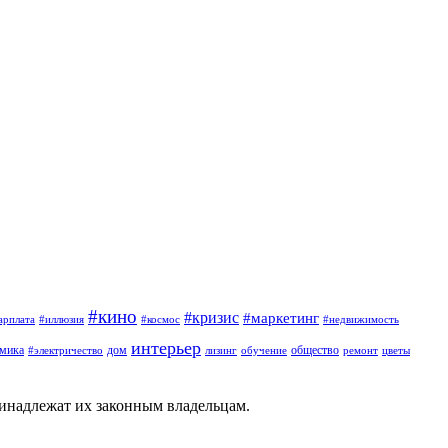
#кино
#кризис
#маркетинг
арплата
#иллюзия
#космос
#недвижимость
интерьер
омика
дом
общество
#электричество
лизинг
обучение
ремонт
цветы
ринадлежат их законным владельцам.