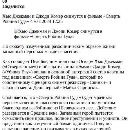
88
Поделится
Хью Джекман и Джоди Комер снимутся в фильме «Смерть
Робина Гуда» 4 мая 2024 12:25
По сюжету измученный разбойническим образом жизни
заглавный персонаж жаждет спасения.
Как сообщает Deadline, номинант на «Оскар» Хью Джекман
(«Отверженные») и обладательница «Эмми» Джоди Комер
(«Убивая Еву») вошли в основной актерский состав картины
под названием «Смерть Робина Гуда», который по
собственному сценарию снимет режиссер «Свиньи» и
«Тихого места: День первый» Майкл Сарноски.
Сообщается, что «Смерть Робина Гуда» будет мрачным
переосмыслением классического сказания о знаменитом
благородном разбойнике из Шервудского леса. Действие
развернется в Средние века. Заглавный герой пытается
осмыслить свое прошлое, полное преступлений и убийств. Он
предстанет как измученный боями одиночка. Получив
серьезное ранение, он оказывается в руках загадочной