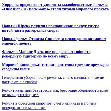
Хорроры продолжают удивлять: малобюджетные фильмы
«Obsession» и «Backrooms» стали хитами мирового проката
Новый «Шрек» разделил поклонников: вокруг тизера
пятой части разгорелись споры
Новый фильм Стивена Спилберга неожиданно возглавил
мировой прокат
Фильм о Майкле Джексоне продолжает собирать
рекордную аудиторию по всему миру
Мировой кинопрокат готовит зрителям громкие премьеры
середины июня
Генеральная уборка после ремонта: с чего начинать и где не
наступить на грабли
Ремонт квартиры без стресса: как брестчане обновляют жильё
не выходя из бюджета
Ремонт в брестской квартире: с чего начинать и почему
порядок шагов меняет всё