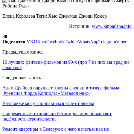
Елена Королева Теги: Хью Джекман Джоди Комер
Источник:
www.kinoafisha.info
88
Поделится
VK
OK.ru
Facebook
Twitter
WhatsApp
Telegram
Viber
Предыдущая запись
10 лучших фэнтези-фильмов из 90-х (про 7 из них вы вряд ли
слышали)
Следующая запись
Адам Драйвер нарушает законы физики в тизере фильма
Фрэнсиса Форда Копполы «Мегалополис»
Вам также могут понравиться
Еще от автора
Современные технологии бетонирования повышают
надёжность строительства
Ремонт квартиры в Беларуси: с чего начать и как не