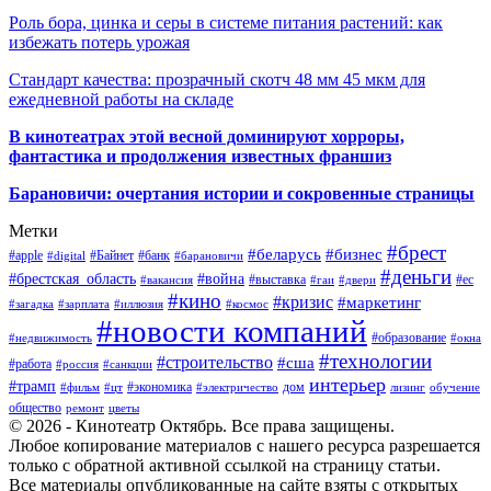
Роль бора, цинка и серы в системе питания растений: как
избежать потерь урожая
Стандарт качества: прозрачный скотч 48 мм 45 мкм для
ежедневной работы на складе
В кинотеатрах этой весной доминируют хорроры,
фантастика и продолжения известных франшиз
Барановичи: очертания истории и сокровенные страницы
Метки
#брест
#беларусь
#бизнес
#apple
#Байнет
#банк
#digital
#барановичи
#деньги
#брестская_область
#война
#выставка
#ес
#вакансия
#гаи
#двери
#кино
#кризис
#маркетинг
#загадка
#зарплата
#иллюзия
#космос
#новости компаний
#образование
#недвижимость
#окна
#технологии
#строительство
#сша
#работа
#россия
#санкции
интерьер
#трамп
#экономика
дом
#фильм
#цт
#электричество
лизинг
обучение
общество
ремонт
цветы
© 2026 - Кинотеатр Октябрь. Все права защищены.
Любое копирование материалов с нашего ресурса разрешается
только с обратной активной ссылкой на страницу статьи.
Все материалы опубликованные на сайте взяты с открытых