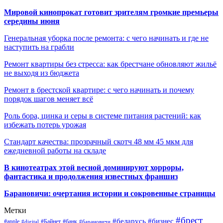
Мировой кинопрокат готовит зрителям громкие премьеры
середины июня
Генеральная уборка после ремонта: с чего начинать и где не
наступить на грабли
Ремонт квартиры без стресса: как брестчане обновляют жильё
не выходя из бюджета
Ремонт в брестской квартире: с чего начинать и почему
порядок шагов меняет всё
Роль бора, цинка и серы в системе питания растений: как
избежать потерь урожая
Стандарт качества: прозрачный скотч 48 мм 45 мкм для
ежедневной работы на складе
В кинотеатрах этой весной доминируют хорроры,
фантастика и продолжения известных франшиз
Барановичи: очертания истории и сокровенные страницы
Метки
#брест
#беларусь
#бизнес
#apple
#Байнет
#банк
#digital
#барановичи