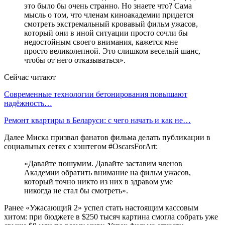
это было бы очень странно. Но знаете что? Сама
мысль о том, что членам киноакадемии придется
смотреть экстремальный кровавый фильм ужасов,
который они в иной ситуации просто сочли бы
недостойным своего внимания, кажется мне
просто великолепной. Это слишком веселый шанс,
чтобы от него отказываться».
Сейчас читают
Современные технологии бетонирования повышают
надёжность…
Ремонт квартиры в Беларуси: с чего начать и как не…
Далее Миска призвал фанатов фильма делать публикации в
социальных сетях с хэштегом #OscarsForArt:
«Давайте пошумим. Давайте заставим членов
Академии обратить внимание на фильм ужасов,
который точно никто из них в здравом уме
никогда не стал бы смотреть».
Ранее «Ужасающий 2» успел стать настоящим кассовым
хитом: при бюджете в $250 тысяч картина смогла собрать уже