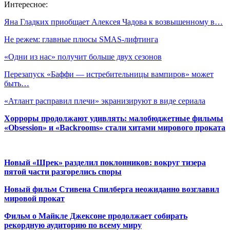
Интересное:
Яна Гладких приобщает Алексея Чадова к возвышенному в…
Не режем: главные плюсы SMAS-лифтинга
«Одни из нас» получит больше двух сезонов
Перезапуск «Баффи ― истребительницы вампиров» может
быть…
«Атлант расправил плечи» экранизируют в виде сериала
Хорроры продолжают удивлять: малобюджетные фильмы
«Obsession» и «Backrooms» стали хитами мирового проката
Новый «Шрек» разделил поклонников: вокруг тизера
пятой части разгорелись споры
Новый фильм Стивена Спилберга неожиданно возглавил
мировой прокат
Фильм о Майкле Джексоне продолжает собирать
рекордную аудиторию по всему миру