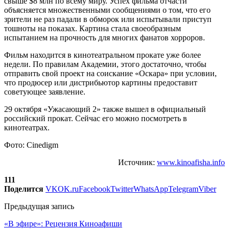
свыше $8 млн по всему миру. Успех фильма отчасти
объясняется множественными сообщениями о том, что его
зрители не раз падали в обморок или испытывали приступ
тошноты на показах. Картина стала своеобразным
испытанием на прочность для многих фанатов хорроров.
Фильм находится в кинотеатральном прокате уже более
недели. По правилам Академии, этого достаточно, чтобы
отправить свой проект на соискание «Оскара» при условии,
что продюсер или дистрибьютор картины предоставит
советующее заявление.
29 октября «Ужасающий 2» также вышел в официальный
российский прокат. Сейчас его можно посмотреть в
кинотеатрах.
Фото: Cinedigm
Источник:
www.kinoafisha.info
111
Поделится
VK
OK.ru
Facebook
Twitter
WhatsApp
Telegram
Viber
Предыдущая запись
«В эфире»: Рецензия Киноафиши