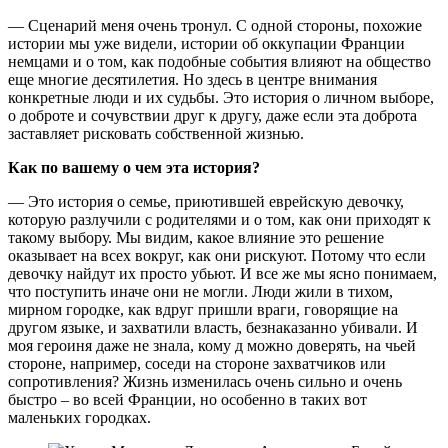
— Сценарий меня очень тронул. С одной стороны, похожие
истории мы уже видели, истории об оккупации Франции
немцами ​​и о том, как подобные события влияют на общество
еще многие десятилетия. Но здесь в центре внимания
конкретные люди и их судьбы. Это история о личном выборе,
о доброте и сочувствии друг к другу, даже если эта доброта
заставляет рисковать собственной жизнью.
Как по вашему о чем эта история?
— Это история о семье, приютившей еврейскую девочку,
которую разлучили с родителями и о том, как они приходят к
такому выбору. Мы видим, какое влияние это решение
оказывает на всех вокруг, как они рискуют. Потому что если
девочку найдут их просто убьют. И все же мы ясно понимаем,
что поступить иначе они не могли. Люди жили в тихом,
мирном городке, как вдруг пришли враги, говорящие на
другом языке, и захватили власть, безнаказанно убивали. И
моя героиня даже не знала, кому д можно доверять, на чьей
стороне, например, соседи на стороне захватчиков или
сопротивления? Жизнь изменилась очень сильно и очень
быстро – во всей Франции, но особенно в таких вот
маленьких городках.