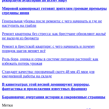
рекордную аудиторию по всему миру
Мировой кинопрокат готовит зрителям громкие премьеры
середины июня
Генеральная уборка после ремонта: с чего начинать и где не
наступить на грабли
Ремонт квартиры без стресса: как брестчане обновляют жильё
не выходя из бюджета
Ремонт в брестской квартире: с чего начинать и почему
порядок шагов меняет всё
Роль бора, цинка и серы в системе питания растений: как
избежать потерь урожая
Стандарт качества: прозрачный скотч 48 мм 45 мкм для
ежедневной работы на складе
В кинотеатрах этой весной доминируют хорроры,
фантастика и продолжения известных франшиз
Барановичи: очертания истории и сокровенные страницы
Метки