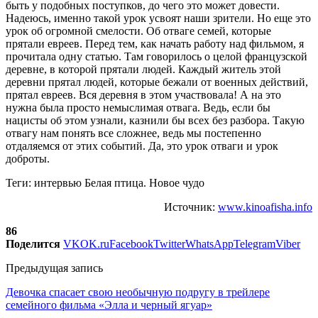
быть у подобных поступков, до чего это может довести.
Надеюсь, именно такой урок усвоят наши зрители. Но еще это
урок об огромной смелости. Об отваге семей, которые
прятали евреев. Перед тем, как начать работу над фильмом, я
прочитала одну статью. Там говорилось о целой французской
деревне, в которой прятали людей. Каждый житель этой
деревни прятал людей, которые бежали от военных действий,
прятал евреев. Вся деревня в этом участвовала! А на это
нужна была просто немыслимая отвага. Ведь, если бы
нацисты об этом узнали, казнили бы всех без разбора. Такую
отвагу нам понять все сложнее, ведь мы постепенно
отдаляемся от этих событий. Да, это урок отваги и урок
доброты.
Теги: интервью Белая птица. Новое чудо
Источник:
www.kinoafisha.info
86
Поделится
VK
OK.ru
Facebook
Twitter
WhatsApp
Telegram
Viber
Предыдущая запись
Девочка спасает свою необычную подругу в трейлере
семейного фильма «Элла и черный ягуар»