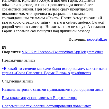
Напомним, Кристина Асмус и шоумен Гарик Харламов
объявили о разводе в июне прошлого года после 8 лет
совместной жизни. При этом пара сразу предупредила
поклонников, что причина их разрыва не связана
со скандальным фильмом «Текст». Позже Асмус писала: «Я
вам открою страшную тайну – я его и сейчас люблю. Он мой
родной человек навсегда. Но жить с ним не хочу». А недавно
Гарик Харламов сам пошутил над причиной развода.
Источник:
peopletalk.ru
85
Поделится
VK
OK.ru
Facebook
Twitter
WhatsApp
Telegram
Viber
Предыдущая запись
«В какой-то степени мы сами были историками»: как снимали
сериал «Союз Спасения. Время Гнева» о декабристах
Следующая запись
Названа актриса с самыми правильными пропорциями лица
Вам также могут понравиться
Еще от автора
Современные технологии бетонирования повышают