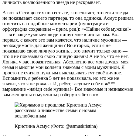
личность возлюбленного звезда не раскрывает.
А вот в Сети до сих пор есть те, кто считает, что если звезда
не показывает своего партнера, то она одинока. Асмус решила
ответить на подобные комментарии (пунктуация и
орфография сохранены – прим. ред.): ««Найди себе мужика!»
— всё чаще «умные» люди пишут мне в инстаграм. Во-
первых, с какого это вам кажется, что наличие мужчины —
необходимость для женщины? Во-вторых, если я не
показываю свою личную жизнь…это значит только одно —
что я не показываю свою личную жизнь! А не то, что её нет.
Логика у вас поразительная. Абсолютно все мои друзья, моя
семья и многие мои коллеги знакомы с моим мужчиной. Я
просто не считаю нужным выкладывать тут своё личное.
Вспомните, я ребенка 5 лет не показывала, но это же не
значит, что я не рожала. И, ребят, засуньте себе в ж***
выражение «найди себе мужика!» Все знакомые и незнакомые
вам женщины и мужчины разберутся без вас».
Кристина Асмус (Фото: @asmuskristina)