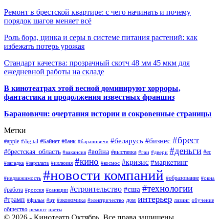
Ремонт в брестской квартире: с чего начинать и почему
порядок шагов меняет всё
Роль бора, цинка и серы в системе питания растений: как
избежать потерь урожая
Стандарт качества: прозрачный скотч 48 мм 45 мкм для
ежедневной работы на складе
В кинотеатрах этой весной доминируют хорроры,
фантастика и продолжения известных франшиз
Барановичи: очертания истории и сокровенные страницы
Метки
#брест
#беларусь
#бизнес
#apple
#Байнет
#банк
#digital
#барановичи
#деньги
#брестская_область
#война
#выставка
#ес
#вакансия
#гаи
#двери
#кино
#кризис
#маркетинг
#загадка
#зарплата
#иллюзия
#космос
#новости компаний
#образование
#недвижимость
#окна
#технологии
#строительство
#сша
#работа
#россия
#санкции
интерьер
#трамп
#экономика
дом
#фильм
#цт
#электричество
лизинг
обучение
общество
ремонт
цветы
© 2026 - Кинотеатр Октябрь. Все права защищены.