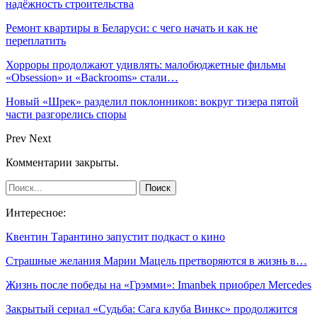
надёжность строительства
Ремонт квартиры в Беларуси: с чего начать и как не
переплатить
Хорроры продолжают удивлять: малобюджетные фильмы
«Obsession» и «Backrooms» стали…
Новый «Шрек» разделил поклонников: вокруг тизера пятой
части разгорелись споры
Prev
Next
Комментарии закрыты.
Интересное:
Квентин Тарантино запустит подкаст о кино
Страшные желания Марии Мацель претворяются в жизнь в…
Жизнь после победы на «Грэмми»: Imanbek приобрел Mercedes
Закрытый сериал «Судьба: Сага клуба Винкс» продолжится