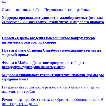
в…
Стало известно, как Лена Перминова назовет ребенка
Хорроры продолжают удивлять: малобюджетные фильмы
«Obsession» и «Backrooms» стали хитами мирового проката
Новый «Шрек» разделил поклонников: вокруг тизера
пятой части разгорелись споры
Новый фильм Стивена Спилберга неожиданно возглавил
мировой прокат
Фильм о Майкле Джексоне продолжает собирать
рекордную аудиторию по всему миру
Мировой кинопрокат готовит зрителям громкие премьеры
середины июня
Генеральная уборка после ремонта: с чего начинать и где не
наступить на грабли
Ремонт квартиры без стресса: как брестчане обновляют жильё
не выходя из бюджета