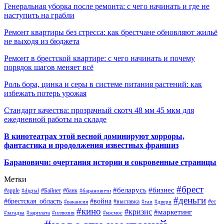
Генеральная уборка после ремонта: с чего начинать и где не
наступить на грабли
Ремонт квартиры без стресса: как брестчане обновляют жильё
не выходя из бюджета
Ремонт в брестской квартире: с чего начинать и почему
порядок шагов меняет всё
Роль бора, цинка и серы в системе питания растений: как
избежать потерь урожая
Стандарт качества: прозрачный скотч 48 мм 45 мкм для
ежедневной работы на складе
В кинотеатрах этой весной доминируют хорроры,
фантастика и продолжения известных франшиз
Барановичи: очертания истории и сокровенные страницы
Метки
#брест
#беларусь
#бизнес
#apple
#Байнет
#банк
#digital
#барановичи
#деньги
#брестская_область
#война
#выставка
#ес
#вакансия
#гаи
#двери
#кино
#кризис
#маркетинг
#загадка
#зарплата
#иллюзия
#космос