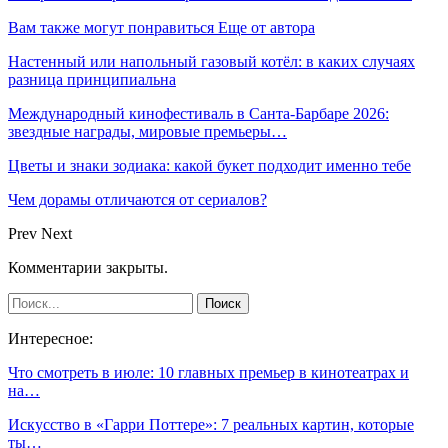
Вам также могут понравиться
Еще от автора
Настенный или напольный газовый котёл: в каких случаях
разница принципиальна
Международный кинофестиваль в Санта-Барбаре 2026:
звездные награды, мировые премьеры…
Цветы и знаки зодиака: какой букет подходит именно тебе
Чем дорамы отличаются от сериалов?
Prev
Next
Комментарии закрыты.
Интересное:
Что смотреть в июле: 10 главных премьер в кинотеатрах и
на…
Искусство в «Гарри Поттере»: 7 реальных картин, которые
ты…