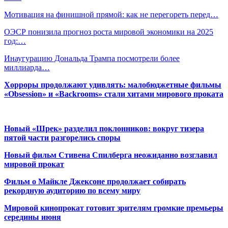
Мотивация на финишной прямой: как не перегореть перед…
ОЭСР понизила прогноз роста мировой экономики на 2025
год:…
Инаугурацию Дональда Трампа посмотрели более
миллиарда…
Хорроры продолжают удивлять: малобюджетные фильмы
«Obsession» и «Backrooms» стали хитами мирового проката
Новый «Шрек» разделил поклонников: вокруг тизера
пятой части разгорелись споры
Новый фильм Стивена Спилберга неожиданно возглавил
мировой прокат
Фильм о Майкле Джексоне продолжает собирать
рекордную аудиторию по всему миру
Мировой кинопрокат готовит зрителям громкие премьеры
середины июня