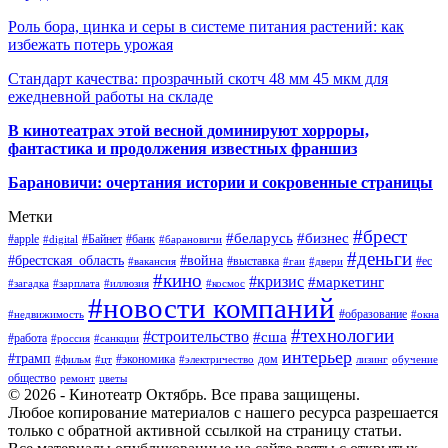
Роль бора, цинка и серы в системе питания растений: как
избежать потерь урожая
Стандарт качества: прозрачный скотч 48 мм 45 мкм для
ежедневной работы на складе
В кинотеатрах этой весной доминируют хорроры,
фантастика и продолжения известных франшиз
Барановичи: очертания истории и сокровенные страницы
Метки
#брест
#беларусь
#бизнес
#apple
#Байнет
#банк
#digital
#барановичи
#деньги
#брестская_область
#война
#выставка
#ес
#вакансия
#гаи
#двери
#кино
#кризис
#маркетинг
#загадка
#зарплата
#иллюзия
#космос
#новости компаний
#образование
#недвижимость
#окна
#технологии
#строительство
#сша
#работа
#россия
#санкции
интерьер
#трамп
#экономика
дом
#фильм
#цт
#электричество
лизинг
обучение
общество
ремонт
цветы
© 2026 - Кинотеатр Октябрь. Все права защищены.
Любое копирование материалов с нашего ресурса разрешается
только с обратной активной ссылкой на страницу статьи.