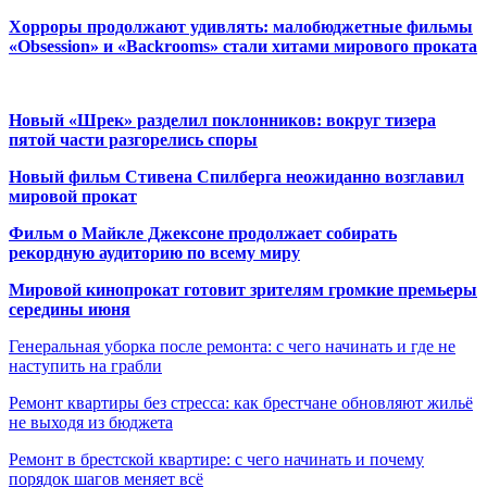
Хорроры продолжают удивлять: малобюджетные фильмы
«Obsession» и «Backrooms» стали хитами мирового проката
Новый «Шрек» разделил поклонников: вокруг тизера
пятой части разгорелись споры
Новый фильм Стивена Спилберга неожиданно возглавил
мировой прокат
Фильм о Майкле Джексоне продолжает собирать
рекордную аудиторию по всему миру
Мировой кинопрокат готовит зрителям громкие премьеры
середины июня
Генеральная уборка после ремонта: с чего начинать и где не
наступить на грабли
Ремонт квартиры без стресса: как брестчане обновляют жильё
не выходя из бюджета
Ремонт в брестской квартире: с чего начинать и почему
порядок шагов меняет всё