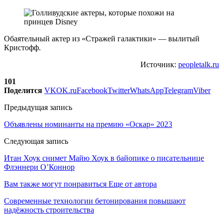
Обаятельный актер из «Стражей галактики» — вылитый
Кристофф.
Источник:
peopletalk.ru
101
Поделится
VK
OK.ru
Facebook
Twitter
WhatsApp
Telegram
Viber
Предыдущая запись
Объявлены номинанты на премию «Оскар» 2023
Следующая запись
Итан Хоук снимет Майю Хоук в байопике о писательнице
Флэннери О’Коннор
Вам также могут понравиться
Еще от автора
Современные технологии бетонирования повышают
надёжность строительства