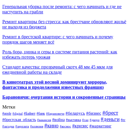
Генеральная уборка после ремонта: с чего начинать и где не
наступить на грабли
Ремонт квартиры без стресса: как брестчане обновляют жильё
не выходя из бюджета
Ремонт в брестской квартире: с чего начинать и почему
порядок шагов меняет всё
Роль бора, цинка и серы в системе питания растений: как
избежать потерь урожая
Стандарт качества: прозрачный скотч 48 мм 45 мкм для
ежедневной работы на складе
В кинотеатрах этой весной доминируют хорроры,
фантастика и продолжения известных франшиз
Барановичи: очертания истории и сокровенные страницы
Метки
#брест
#беларусь
#бизнес
#apple
#Байнет
#банк
#digital
#барановичи
#деньги
#брестская_область
#война
#выставка
#ес
#вакансия
#гаи
#двери
#кино
#кризис
#маркетинг
#загадка
#зарплата
#иллюзия
#космос