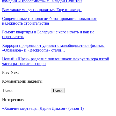
комедии «Проблемиста» с Тильдой Суинтон
Вам также могут понравиться
Еще от автора
Современные технологии бетонирования повышают
надёжность строительства
Ремонт квартиры в Беларуси: с чего начать и как не
переплатить
Хорроры продолжают удивлять: малобюджетные фильмы
«Obsession» и «Backrooms» стали…
Новый «Шрек» разделил поклонников: вокруг тизера пятой
части разгорелись споры
Prev
Next
Комментарии закрыты.
Интересное:
«Ходячие мертвецы: Дэрил Диксон» (сезон 1)