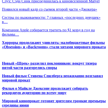
Слух: Сэди Синк присоединилась к киновселенной Marvel
Появился новый кадр со съемок второй части «Джокера»
Сестры по выживаемости: 7 главных «последних девушек»
в…
Компания Apple собирается тратить по $1 млрд в год на
фильмы…
Хорроры продолжают удивлять: малобюджетные фильмы
«Obsession» и «Backrooms» стали хитами мирового проката
Новый «Шрек» разделил поклонников: вокруг тизера
пятой части разгорелись споры
Новый фильм Стивена Спилберга неожиданно возглавил
мировой прокат
Фильм о Майкле Джексоне продолжает собирать
рекордную аудиторию по всему миру
Мировой кинопрокат готовит зрителям громкие премьеры
середины июня