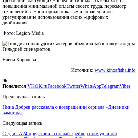
требования бастующих «нереалистичны». Актеры хотят
повышения минимальной оплаты своего труда, пересмотр
отчислений за «повторные показы» и справедливое
урегулирование использования своих «цифровых
двойников».
Фото: Legion-Media
Елена Королева
Источник:
www.kinoafisha.info
96
Поделится
VK
OK.ru
Facebook
Twitter
WhatsApp
Telegram
Viber
Предыдущая запись
Нина Добрев рассказала о возвращении сериала «Дневники
вампира»
Следующая запись
Студия A24 представила новый трейлер причудливой