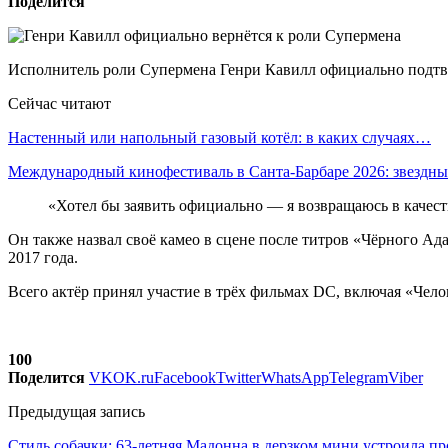
Поделится
Исполнитель роли Супермена Генри Кавилл официально подтве
Сейчас читают
Настенный или напольный газовый котёл: в каких случаях…
Международный кинофестиваль в Санта-Барбаре 2026: звездн
«Хотел бы заявить официально — я возвращаюсь в качест
Он также назвал своё камео в сцене после титров «Чёрного А
2017 года.
Всего актёр принял участие в трёх фильмах DC, включая «Челов
100
Поделится
VK
OK.ru
Facebook
Twitter
WhatsApp
Telegram
Viber
Предыдущая запись
Стиль собачки: 63-летняя Мадонна в дерзком мини устроила п