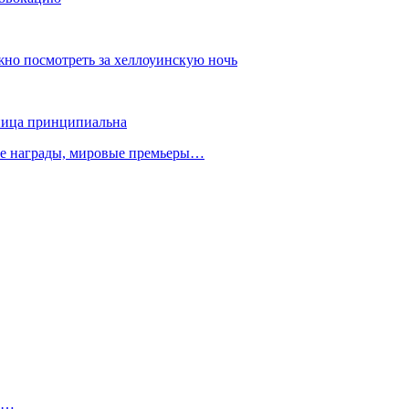
ожно посмотреть за хеллоуинскую ночь
зница принципиальна
ые награды, мировые премьеры…
сь…