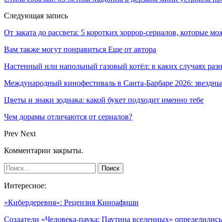
Следующая запись
От заката до рассвета: 5 коротких хоррор-сериалов, которые м
Вам также могут понравиться
Еще от автора
Настенный или напольный газовый котёл: в каких случаях ра
Международный кинофестиваль в Санта-Барбаре 2026: звездн
Цветы и знаки зодиака: какой букет подходит именно тебе
Чем дорамы отличаются от сериалов?
Prev
Next
Комментарии закрыты.
Интересное:
«Кибердеревня»: Рецензия Киноафиши
Создатели «Человека-паука: Паутина вселенных» определили