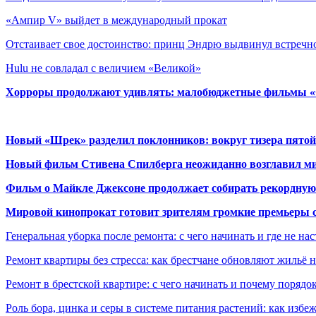
«Ампир V» выйдет в международный прокат
Отстаивает свое достоинство: принц Эндрю выдвинул встреч
Hulu не совладал с величием «Великой»
Хорроры продолжают удивлять: малобюджетные фильмы «Ob
Новый «Шрек» разделил поклонников: вокруг тизера пятой
Новый фильм Стивена Спилберга неожиданно возглавил м
Фильм о Майкле Джексоне продолжает собирать рекордную
Мировой кинопрокат готовит зрителям громкие премьеры 
Генеральная уборка после ремонта: с чего начинать и где не на
Ремонт квартиры без стресса: как брестчане обновляют жильё 
Ремонт в брестской квартире: с чего начинать и почему порядо
Роль бора, цинка и серы в системе питания растений: как избе