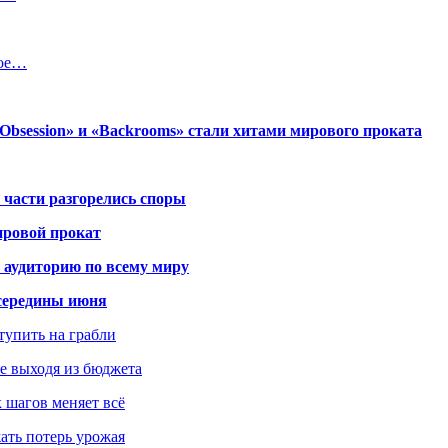
ное…
session» и «Backrooms» стали хитами мирового проката
 части разгорелись споры
ировой прокат
 аудиторию по всему миру
середины июня
ступить на грабли
не выходя из бюджета
к шагов меняет всё
жать потерь урожая