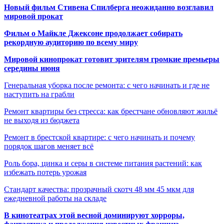
Новый фильм Стивена Спилберга неожиданно возглавил
мировой прокат
Фильм о Майкле Джексоне продолжает собирать
рекордную аудиторию по всему миру
Мировой кинопрокат готовит зрителям громкие премьеры
середины июня
Генеральная уборка после ремонта: с чего начинать и где не
наступить на грабли
Ремонт квартиры без стресса: как брестчане обновляют жильё
не выходя из бюджета
Ремонт в брестской квартире: с чего начинать и почему
порядок шагов меняет всё
Роль бора, цинка и серы в системе питания растений: как
избежать потерь урожая
Стандарт качества: прозрачный скотч 48 мм 45 мкм для
ежедневной работы на складе
В кинотеатрах этой весной доминируют хорроры,