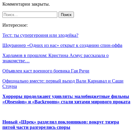
Комментарии закрыты.
Интересное:
Тест: ты супергероиня или злодейка?
Шоураннер «Одних из нас» открыт к созданию спин-оффа
Харламов в прошлом: Кристина Асмус рассказала о
знакомстве…
Объявлен каст военного боевика Гая Ричи
Официально вместе: первый выход Вали Карнавал и Саши
Стоуна
Хорроры продолжают удивлять: малобюджетные фильмы
«Obsession» и «Backrooms» стали хитами мирового проката
Новый «Шрек» разделил поклонников: вокруг тизера
пятой части разгорелись споры