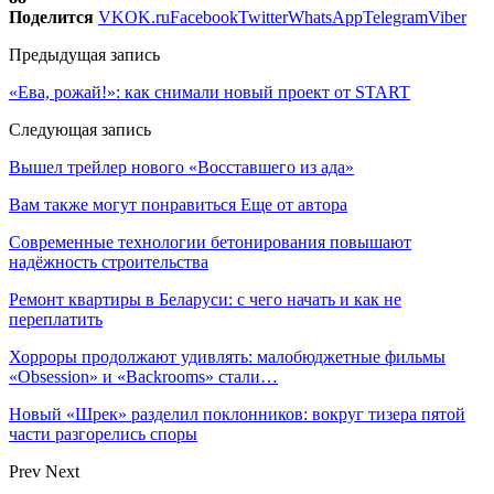
Поделится
VK
OK.ru
Facebook
Twitter
WhatsApp
Telegram
Viber
Предыдущая запись
«Ева, рожай!»: как снимали новый проект от START
Следующая запись
Вышел трейлер нового «Восставшего из ада»
Вам также могут понравиться
Еще от автора
Современные технологии бетонирования повышают
надёжность строительства
Ремонт квартиры в Беларуси: с чего начать и как не
переплатить
Хорроры продолжают удивлять: малобюджетные фильмы
«Obsession» и «Backrooms» стали…
Новый «Шрек» разделил поклонников: вокруг тизера пятой
части разгорелись споры
Prev
Next