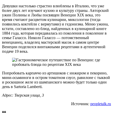
Девушки настолько страстно влюблены в Италию, что уже
более двух лет изучают кухню и культуру страны. Авторский
ужин Полины и Любы посвящен Венеции XIX века, это
время считают расцветом кулинарии, миксологии (тогда
появились коктейли с вермутами) и гедонизма. Меню ужина,
кстати, составлено из блюд, найденных в кулинарной книге
1884 года, которая передавалась из поколения в поколение в
семье Галассо. Николо Галассо — потомственный
венецианец, владелец мастерской масок в самом центре
Венеции поделился винтажными рецептами в аутентичной
подаче 19 века.
Попробовать карпаччо из артишоков с инжиром и пекорино,
мини-осьминоги в остром томатном соусе, равилоне с тыквой
и роскошное желе из шампанского можно будет только один
день в Sartoria Lamberti.
Адрес: Тверская улица, 3
Источник:
peopletalk.ru
88