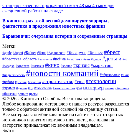
Стандарт качества: прозрачный скотч 48 мм 45 мкм для
ежедневной работы на складе
В кинотеатрах этой весной доминируют хорроры,
фантастика и продолжения известных франшиз
Барановичи: очертания истории и сокровенные страницы
Метки
#брест
#беларусь
#бизнес
#apple
#Байнет
#банк
#digital
#барановичи
#деньги
#брестская_область
#война
#выставка
#ес
#вакансия
#гаи
#двери
#кино
#кризис
#маркетинг
#загадка
#зарплата
#иллюзия
#космос
#новости компаний
#образование
#недвижимость
#окна
#технологии
#строительство
#сша
#работа
#россия
#санкции
интерьер
#трамп
#экономика
дом
#фильм
#цт
#электричество
лизинг
обучение
общество
ремонт
цветы
© 2026 - Кинотеатр Октябрь. Все права защищены.
Любое копирование материалов с нашего ресурса разрешается
только с обратной активной ссылкой на страницу статьи.
Все материалы опубликованные на сайте взяты с открытых
источников и других порталов интернета, все права на
авторство принадлежат их законным владельцам.
Sign in