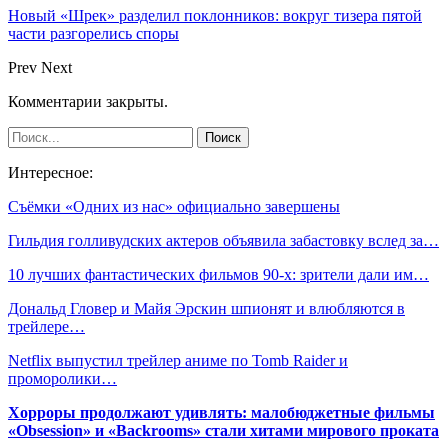
Новый «Шрек» разделил поклонников: вокруг тизера пятой
части разгорелись споры
Prev
Next
Комментарии закрыты.
Интересное:
Съёмки «Одних из нас» официально завершены
Гильдия голливудских актеров объявила забастовку вслед за…
10 лучших фантастических фильмов 90-х: зрители дали им…
Дональд Гловер и Майя Эрскин шпионят и влюбляются в
трейлере…
Netflix выпустил трейлер аниме по Tomb Raider и
проморолики…
Хорроры продолжают удивлять: малобюджетные фильмы
«Obsession» и «Backrooms» стали хитами мирового проката