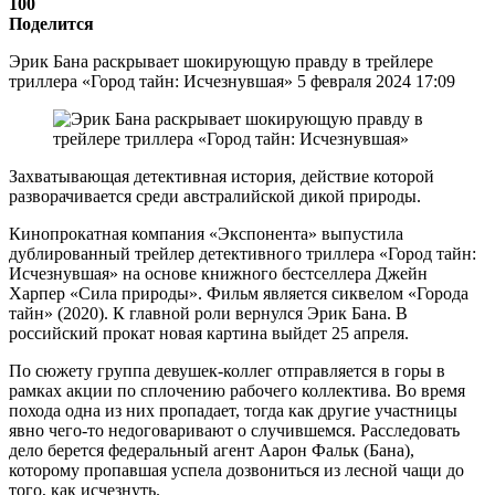
100
Поделится
Эрик Бана раскрывает шокирующую правду в трейлере
триллера «Город тайн: Исчезнувшая» 5 февраля 2024 17:09
Захватывающая детективная история, действие которой
разворачивается среди австралийской дикой природы.
Кинопрокатная компания «Экспонента» выпустила
дублированный трейлер детективного триллера «Город тайн:
Исчезнувшая» на основе книжного бестселлера Джейн
Харпер «Сила природы». Фильм является сиквелом «Города
тайн» (2020). К главной роли вернулся Эрик Бана. В
российский прокат новая картина выйдет 25 апреля.
По сюжету группа девушек-коллег отправляется в горы в
рамках акции по сплочению рабочего коллектива. Во время
похода одна из них пропадает, тогда как другие участницы
явно чего-то недоговаривают о случившемся. Расследовать
дело берется федеральный агент Аарон Фальк (Бана),
которому пропавшая успела дозвониться из лесной чащи до
того, как исчезнуть.