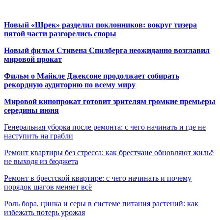
Новый «Шрек» разделил поклонников: вокруг тизера
пятой части разгорелись споры
Новый фильм Стивена Спилберга неожиданно возглавил
мировой прокат
Фильм о Майкле Джексоне продолжает собирать
рекордную аудиторию по всему миру
Мировой кинопрокат готовит зрителям громкие премьеры
середины июня
Генеральная уборка после ремонта: с чего начинать и где не
наступить на грабли
Ремонт квартиры без стресса: как брестчане обновляют жильё
не выходя из бюджета
Ремонт в брестской квартире: с чего начинать и почему
порядок шагов меняет всё
Роль бора, цинка и серы в системе питания растений: как
избежать потерь урожая