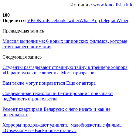
Источник:
www.kinoafisha.info
100
Поделится
VK
OK.ru
Facebook
Twitter
WhatsApp
Telegram
Viber
Предыдущая запись
Миссия выполнима: 6 новых шпионских фильмов, которые
стоят вашего внимания
Следующая запись
Студенты разгадывают страшную тайну в трейлере хоррора
«Паранормальные явления. Мост призраков»
Вам также могут понравиться
Еще от автора
Современные технологии бетонирования повышают
надёжность строительства
Ремонт квартиры в Беларуси: с чего начать и как не
переплатить
Хорроры продолжают удивлять: малобюджетные фильмы
«Obsession» и «Backrooms» стали…