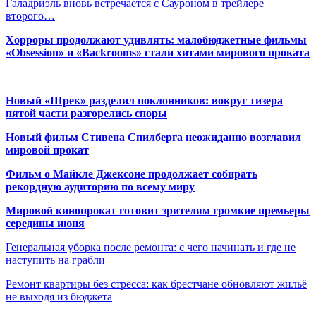
Галадриэль вновь встречается с Сауроном в трейлере
второго…
Хорроры продолжают удивлять: малобюджетные фильмы
«Obsession» и «Backrooms» стали хитами мирового проката
Новый «Шрек» разделил поклонников: вокруг тизера
пятой части разгорелись споры
Новый фильм Стивена Спилберга неожиданно возглавил
мировой прокат
Фильм о Майкле Джексоне продолжает собирать
рекордную аудиторию по всему миру
Мировой кинопрокат готовит зрителям громкие премьеры
середины июня
Генеральная уборка после ремонта: с чего начинать и где не
наступить на грабли
Ремонт квартиры без стресса: как брестчане обновляют жильё
не выходя из бюджета