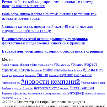
Ремонт в брестской квартире: с чего начинать и почему
порядок шагов меняет всё
Роль бора, цинка и серы в системе питания растений: как
избежать потерь урожая
Стандарт качества: прозрачный скотч 48 мм 45 мкм для
ежедневной работы на складе
В кинотеатрах этой весной доминируют хорроры,
фантастика и продолжения известных франшиз
Барановичи: очертания истории и сокровенные страницы
Метки
#брест
#беларусь
#бизнес
#apple
#Байнет
#банк
#digital
#барановичи
#деньги
#брестская_область
#война
#выставка
#ес
#вакансия
#гаи
#двери
#кино
#кризис
#маркетинг
#загадка
#зарплата
#иллюзия
#космос
#новости компаний
#образование
#недвижимость
#окна
#технологии
#строительство
#сша
#работа
#россия
#санкции
интерьер
#трамп
#экономика
дом
#фильм
#цт
#электричество
лизинг
обучение
общество
ремонт
цветы
© 2026 - Кинотеатр Октябрь. Все права защищены.
Любое копирование материалов с нашего ресурса разрешается