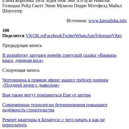
Елена Королева Теги: Идея тебя Энн Хэтэуэй Николас
Голицын Рейд Скотт Энни Мумоло Перри Мэттфелд Майкл
Шоуолтер
Источник:
www.kinoafisha.info
100
Поделится
VK
OK.ru
Facebook
Twitter
WhatsApp
Telegram
Viber
Предыдущая запись
В разработку запущен ремейк советской сказки «Варвара-
краса, длинная коса»
Следующая запись
Чертовщина в прямом эфире: вышел трейлер хоррора
«Поздний вечер с дьяволом»
Вам также могут понравиться
Еще от автора
Современные технологии бетонирования повышают
надёжность строительства
Ремонт квартиры в Беларуси: с чего начать и как не
переплатить