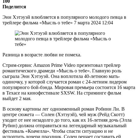
100
Поделится
Энн Хэтэуэй влюбляется в популярного молодого певца в
трейлере фильма «Мысль о тебе» 7 марта 2024 12:04
Разница в возрасте любви не помеха.
Стрим-сервис Amazon Prime Video презентовал трейлер
романтического драмеди «Мысль о тебе». Главную роль
сыграла Энн Хэтэуэй. Она воплотила 40-летнюю мать-
одиночку, у которой случается роман с 24-летним лидером
популярного бой-бэнда. Мировая премьера состоится 16 марта
в Техасе на кинофестивале SXSW. На стриминге фильм
выйдет 2 мая.
В основу картины лег одноименный роман Робинн Ли. В
центре сюжета — Солен (Хэтэуэй), чей муж (Рейд Скотт)
уходит от нее незадолго до того, как их 16-летняя дочь (Элла
Рубин) должна отправиться на легендарный музыкальный
фестиваль «Коачелла». Чтобы спасти ситуацию и не
испортить дочери праздник, Солен решает составить ей