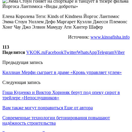
Елена Королева Теги: Kinds of Kindness Йоргос Лантимос
Эмма Стоун Уиллем Дефо Маргарет Куэлли Джесси Племонс
Хонг Чау Джо Элвин Мамуду Ати Хантер Шафер
Источник:
www.kinoafisha.info
113
Поделится
VK
OK.ru
Facebook
Twitter
WhatsApp
Telegram
Viber
Предыдущая запись
Киллиан Мерфи сыграет в драме «Кровь управляет углем»
Следующая запись
Гоша Куценко и Виктор Хориняк берут под опеку сирот в
трейлере «Непослушников»
Вам также могут понравиться
Еще от автора
Современные технологии бетонирования повышают
надёжность строительства