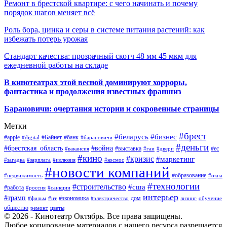
Ремонт в брестской квартире: с чего начинать и почему
порядок шагов меняет всё
Роль бора, цинка и серы в системе питания растений: как
избежать потерь урожая
Стандарт качества: прозрачный скотч 48 мм 45 мкм для
ежедневной работы на складе
В кинотеатрах этой весной доминируют хорроры,
фантастика и продолжения известных франшиз
Барановичи: очертания истории и сокровенные страницы
Метки
#брест
#беларусь
#бизнес
#apple
#Байнет
#банк
#digital
#барановичи
#деньги
#брестская_область
#война
#выставка
#ес
#вакансия
#гаи
#двери
#кино
#кризис
#маркетинг
#загадка
#зарплата
#иллюзия
#космос
#новости компаний
#образование
#недвижимость
#окна
#технологии
#строительство
#сша
#работа
#россия
#санкции
интерьер
#трамп
#экономика
дом
#фильм
#цт
#электричество
лизинг
обучение
общество
ремонт
цветы
© 2026 - Кинотеатр Октябрь. Все права защищены.
Любое копирование материалов с нашего ресурса разрешается