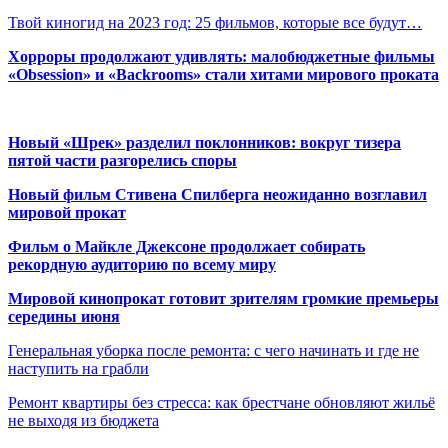
Твой киногид на 2023 год: 25 фильмов, которые все будут…
Хорроры продолжают удивлять: малобюджетные фильмы
«Obsession» и «Backrooms» стали хитами мирового проката
Новый «Шрек» разделил поклонников: вокруг тизера
пятой части разгорелись споры
Новый фильм Стивена Спилберга неожиданно возглавил
мировой прокат
Фильм о Майкле Джексоне продолжает собирать
рекордную аудиторию по всему миру
Мировой кинопрокат готовит зрителям громкие премьеры
середины июня
Генеральная уборка после ремонта: с чего начинать и где не
наступить на грабли
Ремонт квартиры без стресса: как брестчане обновляют жильё
не выходя из бюджета