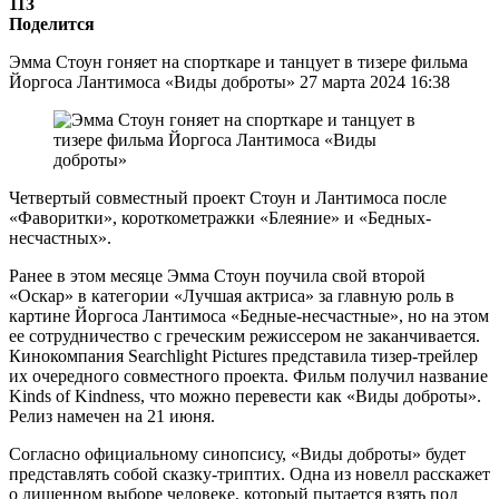
113
Поделится
Эмма Стоун гоняет на спорткаре и танцует в тизере фильма
Йоргоса Лантимоса «Виды доброты» 27 марта 2024 16:38
Четвертый совместный проект Стоун и Лантимоса после
«Фаворитки», короткометражки «Блеяние» и «Бедных-
несчастных».
Ранее в этом месяце Эмма Стоун поучила свой второй
«Оскар» в категории «Лучшая актриса» за главную роль в
картине Йоргоса Лантимоса «Бедные-несчастные», но на этом
ее сотрудничество с греческим режиссером не заканчивается.
Кинокомпания Searchlight Pictures представила тизер-трейлер
их очередного совместного проекта. Фильм получил название
Kinds of Kindness, что можно перевести как «Виды доброты».
Релиз намечен на 21 июня.
Согласно официальному синопсису, «Виды доброты» будет
представлять собой сказку-триптих. Одна из новелл расскажет
о лишенном выборе человеке, который пытается взять под