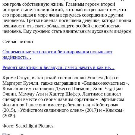
контроль собственную жизнь. Главным героем второй
истории станет полицейский, который встревожен тем, что
его пропавшая в море жена вернулась совершенно другим
человеком. Третья новелла посвящена девушке, которая полна
решимости отыскать обладающего особой способностью
человека. Ему суждено стать влиятельным духовным лидером.
Сейчас читают
Современные технологии бетонирования повышают
надёжность…
Ремонт квартиры в Беларуси: с чего начать и как не…
Кроме Стоун, в актерский состав вошли Уиллем Дефо и
Маргарет Куэлли, также сыгравшие в «Бедных-несчастных».
Компанию им составили Джесси Племонс, Хонг Чау, Джо
Элвин, Мамуду Ати и Хантер Шафер. Лантимос написал
сценарий вместе со своим давним соратником Эфтимисом
Филиппоу. Ранее они вместе работали над «Лобстером»
(2015), «Убийством священного оленя» (2017) и «Клыком»
(2009).
Фото: Searchlight Pictures