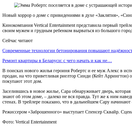
Новый хоррор о доме с привидениями в духе «Заклятия», «Син
Кинокомпания Vertical Entertainment представила первый тре
своим мужем и грудным ребенком вырваться из большого город
Сейчас читают
Современные технологии бетонирования повышают надёжно
Ремонт квартиры в Беларуси: с чего начать и как не…
В поисках нового жилья героиня Робертс и ее муж Алекс в ис
продан, на что приветливая риелтор Синди (Кейт Аррингтон) от
покупают этот дом.
Заселившись в новое жилье, Сара обнаруживает дверь, которая 
знают об этом доме, – далеко не вся правда. Тут же к ним нав
стенах. В трейлере показано, что в дальнейшем Сару начинают
Режиссером «Заброшенного» выступает Спенсер Сквайр. Сцена
Фото: Vertical Entertainment