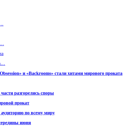
м…
р…
на
ра…
session» и «Backrooms» стали хитами мирового проката
 части разгорелись споры
ировой прокат
 аудиторию по всему миру
середины июня