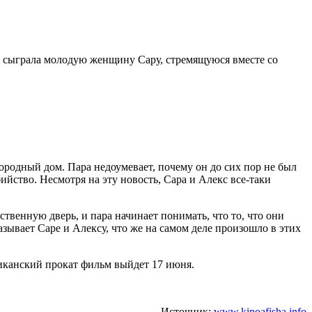
тс сыграла молодую женщину Сару, стремящуюся вместе со
ородный дом. Пара недоумевает, почему он до сих пор не был
ийство. Несмотря на эту новость, Сара и Алекс все-таки
ственную дверь, и пара начинает понимать, что то, что они
зывает Саре и Алексу, что же на самом деле произошло в этих
иканский прокат фильм выйдет 17 июня.
Источник:
www.kinoafisha.info