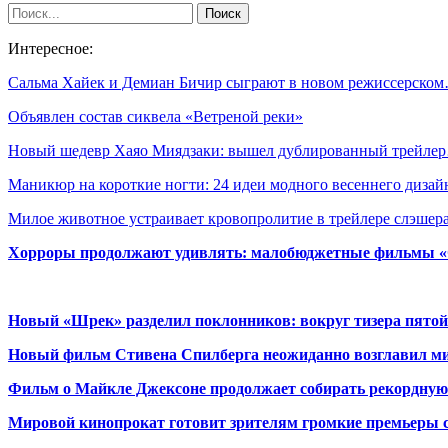
Интересное:
Сальма Хайек и Демиан Бичир сыграют в новом режиссерско
Объявлен состав сиквела «Ветреной реки»
Новый шедевр Хаяо Миядзаки: вышел дублированный трейле
Маникюр на короткие ногти: 24 идеи модного весеннего дизай
Милое животное устраивает кровопролитие в трейлере слэше
Хорроры продолжают удивлять: малобюджетные фильмы «Ob
Новый «Шрек» разделил поклонников: вокруг тизера пятой
Новый фильм Стивена Спилберга неожиданно возглавил м
Фильм о Майкле Джексоне продолжает собирать рекордную
Мировой кинопрокат готовит зрителям громкие премьеры 