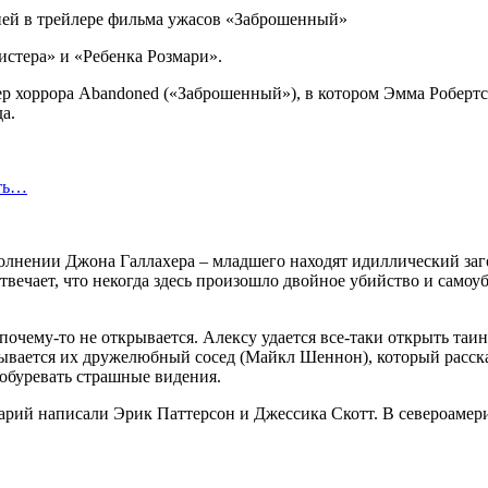
истера» и «Ребенка Розмари».
йлер хоррора Abandoned («Заброшенный»), в котором Эмма Робер
а.
сть…
полнении Джона Галлахера – младшего находят идиллический заг
вечает, что некогда здесь произошло двойное убийство и самоуб
почему-то не открывается. Алексу удается все-таки открыть таин
едывается их дружелюбный сосед (Майкл Шеннон), который расска
 обуревать страшные видения.
рий написали Эрик Паттерсон и Джессика Скотт. В североамер