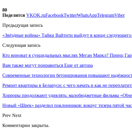
80
Поделится
VK
OK.ru
Facebook
Twitter
WhatsApp
Telegram
Viber
Предыдущая запись
«Звёздные войны» Тайки Вайтити выйдут в конце следующего
Следующая запись
Кто виноват в суицидальных мыслях Меган Маркл? Принц Гарри
Вам также могут понравиться
Еще от автора
Современные технологии бетонирования повышают надёжность
Ремонт квартиры в Беларуси: с чего начать и как не переплатит
Хорроры продолжают удивлять: малобюджетные фильмы «Obses
Новый «Шрек» разделил поклонников: вокруг тизера пятой час
Prev
Next
Комментарии закрыты.