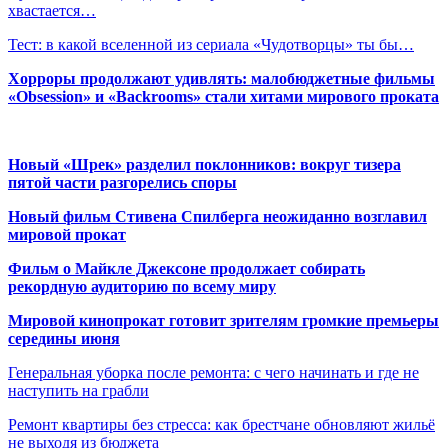
хвастается…
Тест: в какой вселенной из сериала «Чудотворцы» ты бы…
Хорроры продолжают удивлять: малобюджетные фильмы
«Obsession» и «Backrooms» стали хитами мирового проката
Новый «Шрек» разделил поклонников: вокруг тизера
пятой части разгорелись споры
Новый фильм Стивена Спилберга неожиданно возглавил
мировой прокат
Фильм о Майкле Джексоне продолжает собирать
рекордную аудиторию по всему миру
Мировой кинопрокат готовит зрителям громкие премьеры
середины июня
Генеральная уборка после ремонта: с чего начинать и где не
наступить на грабли
Ремонт квартиры без стресса: как брестчане обновляют жильё
не выходя из бюджета