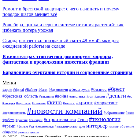
Ремонт в брестской квартире: с чего начинать и почему
порядок шагов меняет всё
Роль бора, цинка и серы в системе питания растений: как
избежать потерь урожая
Стандарт качества: прозрачный скотч 48 мм 45 мкм для
ежедневной работы на складе
В кинотеатрах этой весной доминируют хорроры,
фантастика и продолжения известных франшиз
Барановичи: очертания истории и сокровенные страницы
Метки
#брест
#беларусь
#бизнес
#apple
#Байнет
#банк
#digital
#барановичи
#деньги
#брестская_область
#война
#выставка
#ес
#вакансия
#гаи
#двери
#кино
#кризис
#маркетинг
#загадка
#зарплата
#иллюзия
#космос
#новости компаний
#образование
#недвижимость
#окна
#технологии
#строительство
#сша
#работа
#россия
#санкции
интерьер
#трамп
#экономика
дом
#фильм
#цт
#электричество
лизинг
обучение
общество
ремонт
цветы