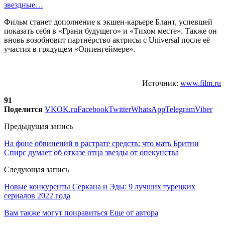
звездные…
Фильм станет дополнение к экшен-карьере Блант, успевшей
показать себя в «Грани будущего» и «Тихом месте». Также он
вновь возобновит партнёрство актрисы с Universal после её
участия в грядущем «Оппенгеймере».
Источник:
www.film.ru
91
Поделится
VK
OK.ru
Facebook
Twitter
WhatsApp
Telegram
Viber
Предыдущая запись
На фоне обвинений в растрате средств: что мать Бритни
Спирс думает об отказе отца звезды от опекунства
Следующая запись
Новые конкуренты Серкана и Эды: 9 лучших турецких
сериалов 2022 года
Вам также могут понравиться
Еще от автора