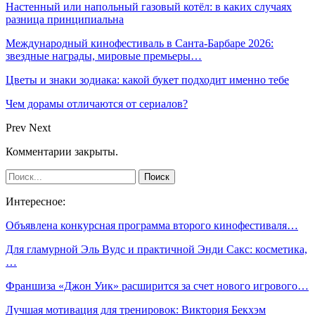
Настенный или напольный газовый котёл: в каких случаях
разница принципиальна
Международный кинофестиваль в Санта-Барбаре 2026:
звездные награды, мировые премьеры…
Цветы и знаки зодиака: какой букет подходит именно тебе
Чем дорамы отличаются от сериалов?
Prev
Next
Комментарии закрыты.
Интересное:
Объявлена конкурсная программа второго кинофестиваля…
Для гламурной Эль Вудс и практичной Энди Сакс: косметика,
…
Франшиза «Джон Уик» расширится за счет нового игрового…
Лучшая мотивация для тренировок: Виктория Бекхэм